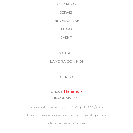
CHI SIAMO
SERVIZI
INNOVAZIONE
BLOG
EVENTI
More
CONTATTI
Link
LAVORA CON NOI
Top
Top
Right
CLIPEO
-
Menu
Lingua
Italiano
Informative
INFORMATIVE
Footer
Informativa Privacy art. 13 Reg. UE 679/2016
Informativa Privacy per Servizi di Investigazioni
Informativa sui Cookies