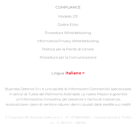
Informative
COMPLIANCE
Footer
Modello 231
2
Codice Etico
Procedura Whistleblowing
Informativa Privacy Whistleblowing
Politica per la Parità di Genere
Procedura per la Comunicazione
Lingua
Italiano
Business Defence S.r.l. è una società di Informazioni Commerciali specializzata
in servizi di Tutela del Patrimonio Aziendale. La nostra Mission è garantire
un’informazione innovativa, per prevenire il rischio di insolvenza,
razionalizzare i piani di rientro e ridurre i danni causati dalle perdite sui crediti
© Copyright BD Business Defence S.r.l. – P.I. 07780410960 - Capitale Sociale € 75.000
i.v. - N. REA MI – 1981316