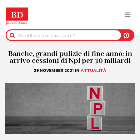
Salta
al
Togg
contenuto
principale
navi
BACK
INFORMAZIONI PRE-CONTRATTUALI
Banche, grandi pulizie di fine anno: in
arrivo cessioni di Npl per 10 miliardi
INFORMAZIONI PER IL RECUPERO DEL
IN
ATTUALITÀ
29 NOVEMBER 2021
CREDITO
INFORMAZIONI IMMOBILIARI
DATI UFFICIALI
DUE DILIGENCE
SERVIZI ANTIFRODE