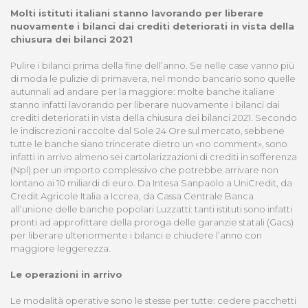
Molti istituti italiani stanno lavorando per liberare
nuovamente i bilanci dai crediti deteriorati in vista della
chiusura dei bilanci 2021
Pulire i bilanci prima della fine dell’anno. Se nelle case vanno più
di moda le pulizie di primavera, nel mondo bancario sono quelle
autunnali ad andare per la maggiore: molte banche italiane
stanno infatti lavorando per liberare nuovamente i bilanci dai
crediti deteriorati in vista della chiusura dei bilanci 2021. Secondo
le indiscrezioni raccolte dal Sole 24 Ore sul mercato, sebbene
tutte le banche siano trincerate dietro un «no comment», sono
infatti in arrivo almeno sei cartolarizzazioni di crediti in sofferenza
(Npl) per un importo complessivo che potrebbe arrivare non
lontano ai 10 miliardi di euro. Da Intesa Sanpaolo a UniCredit, da
Credit Agricole Italia a Iccrea, da Cassa Centrale Banca
all’unione delle banche popolari Luzzatti: tanti istituti sono infatti
pronti ad approfittare della proroga delle garanzie statali (Gacs)
per liberare ulteriormente i bilanci e chiudere l’anno con
maggiore leggerezza.
Le operazioni in arrivo
Le modalità operative sono le stesse per tutte: cedere pacchetti