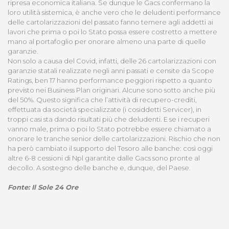
ripresa economica italiana. Se dunque le Gacs confermano la
loro utilità sistemica, è anche vero che le deludenti performance
delle cartolarizzazioni del passato fanno temere agli addetti ai
lavori che prima o poi lo Stato possa essere costretto a mettere
mano al portafoglio per onorare almeno una parte di quelle
garanzie.
Non solo a causa del Covid, infatti, delle 26 cartolarizzazioni con
garanzie statali realizzate negli anni passati e censite da Scope
Ratings, ben 17 hanno performance peggiori rispetto a quanto
previsto nei Business Plan originari. Alcune sono sotto anche più
del 50%. Questo significa che l’attività di recupero-crediti,
effettuata da società specializzate (i cosiddetti Servicer), in
troppi casi sta dando risultati più che deludenti. E se i recuperi
vanno male, prima o poi lo Stato potrebbe essere chiamato a
onorare le tranche senior delle cartolarizzazioni. Rischio che non
ha però cambiato il supporto del Tesoro alle banche: così oggi
altre 6-8 cessioni di Npl garantite dalle Gacs sono pronte al
decollo. A sostegno delle banche e, dunque, del Paese.
Fonte: Il Sole 24 Ore