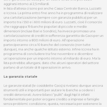
aggirarsi intorno ai 2,5 miliardi.
In lista d’attesa ci sono poi anche Cassa Centrale Banca, Luzzatti
e Iccrea. La prima entro fine anno ha in programma di realizzare
una cartolarizzazione (sempre con garanzia pubblica) per un
importo tra i 550 e i 600 milioni di euro. Luzzatti, cioè il consorzio
che raggruppa 19 banche popolari di piccole e medie
dimensioni (incluse Bari e Sondrio), ha invece promosso una
cartolarizzazione di crediti in sofferenza garantita da Gacs per un
importo intorno a 800 milioni di euro. All’operazione
parteciperanno circa 10 banche del consorzio (non tutte
dunque), ma anche qualche istituto esterno. Infine Iccrea ha in
programma di concludere tra fine novembre e dicembre
un’operazione per un importo intorno al miliardo di euro. Ma la
lista potrebbe allungarsi, dato che alcuni operatori del settore
parlano di un totale di 8 operazioni in arrivo.
La garanzia statale
Le garanzie statali (le cosiddette Gacs) si rivelano dunque ancora
strumenti utili e importanti per aiutare le banche a cedere i
crediti deteriorati. Avere bilanci “puliti” dagli Npl è infatti
fondamentale per poter erogare credito a imprese e famiglie
senza problemi: condizione, questa, necessaria per sostenere la