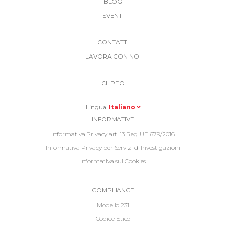
BLOG
EVENTI
More
CONTATTI
Link
LAVORA CON NOI
Top
Top
Right
CLIPEO
-
Menu
Lingua
Italiano
Informative
INFORMATIVE
Footer
Informativa Privacy art. 13 Reg. UE 679/2016
Informativa Privacy per Servizi di Investigazioni
Informativa sui Cookies
Informative
COMPLIANCE
Footer
Modello 231
2
Codice Etico