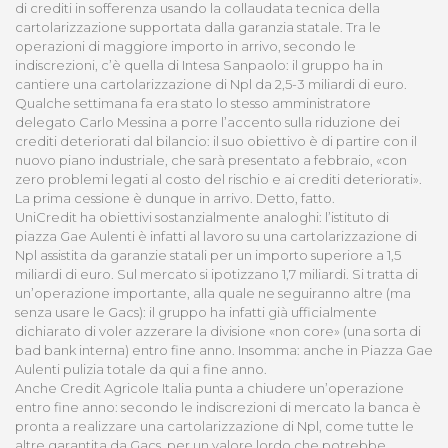
di crediti in sofferenza usando la collaudata tecnica della
cartolarizzazione supportata dalla garanzia statale. Tra le
operazioni di maggiore importo in arrivo, secondo le
indiscrezioni, c’è quella di Intesa Sanpaolo: il gruppo ha in
cantiere una cartolarizzazione di Npl da 2,5-3 miliardi di euro.
Qualche settimana fa era stato lo stesso amministratore
delegato Carlo Messina a porre l’accento sulla riduzione dei
crediti deteriorati dal bilancio: il suo obiettivo è di partire con il
nuovo piano industriale, che sarà presentato a febbraio, «con
zero problemi legati al costo del rischio e ai crediti deteriorati».
La prima cessione è dunque in arrivo. Detto, fatto.
UniCredit ha obiettivi sostanzialmente analoghi: l’istituto di
piazza Gae Aulenti è infatti al lavoro su una cartolarizzazione di
Npl assistita da garanzie statali per un importo superiore a 1,5
miliardi di euro. Sul mercato si ipotizzano 1,7 miliardi. Si tratta di
un’operazione importante, alla quale ne seguiranno altre (ma
senza usare le Gacs): il gruppo ha infatti già ufficialmente
dichiarato di voler azzerare la divisione «non core» (una sorta di
bad bank interna) entro fine anno. Insomma: anche in Piazza Gae
Aulenti pulizia totale da qui a fine anno.
Anche Credit Agricole Italia punta a chiudere un’operazione
entro fine anno: secondo le indiscrezioni di mercato la banca è
pronta a realizzare una cartolarizzazione di Npl, come tutte le
altre garantita da Gacs, per un valore lordo che potrebbe