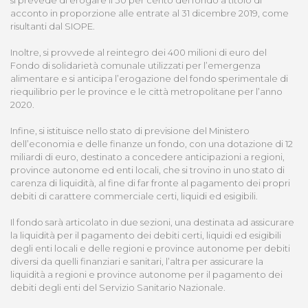
si prevede di erogare il 30 per cento del fondo a titolo di
acconto in proporzione alle entrate al 31 dicembre 2019, come
risultanti dal SIOPE.
Inoltre, si provvede al reintegro dei 400 milioni di euro del
Fondo di solidarietà comunale utilizzati per l’emergenza
alimentare e si anticipa l’erogazione del fondo sperimentale di
riequilibrio per le province e le città metropolitane per l’anno
2020.
Infine, si istituisce nello stato di previsione del Ministero
dell’economia e delle finanze un fondo, con una dotazione di 12
miliardi di euro, destinato a concedere anticipazioni a regioni,
province autonome ed enti locali, che si trovino in uno stato di
carenza di liquidità, al fine di far fronte al pagamento dei propri
debiti di carattere commerciale certi, liquidi ed esigibili.
Il fondo sarà articolato in due sezioni, una destinata ad assicurare
la liquidità per il pagamento dei debiti certi, liquidi ed esigibili
degli enti locali e delle regioni e province autonome per debiti
diversi da quelli finanziari e sanitari, l’altra per assicurare la
liquidità a regioni e province autonome per il pagamento dei
debiti degli enti del Servizio Sanitario Nazionale.