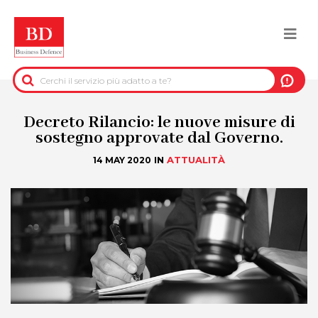
Salta
al
Togg
contenuto
principale
navi
BACK
INFORMAZIONI PRE-CONTRATTUALI
Decreto Rilancio: le nuove misure di
sostegno approvate dal Governo.
INFORMAZIONI PER IL RECUPERO DEL
IN
ATTUALITÀ
14 MAY 2020
CREDITO
INFORMAZIONI IMMOBILIARI
DATI UFFICIALI
DUE DILIGENCE
SERVIZI ANTIFRODE