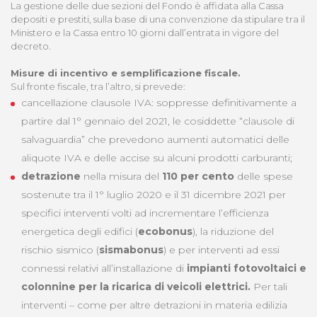
La gestione delle due sezioni del Fondo è affidata alla Cassa
depositi e prestiti, sulla base di una convenzione da stipulare tra il
Ministero e la Cassa entro 10 giorni dall’entrata in vigore del
decreto.
Misure di incentivo e semplificazione fiscale.
Sul fronte fiscale, tra l’altro, si prevede:
cancellazione clausole IVA: soppresse definitivamente a
partire dal 1° gennaio del 2021, le cosiddette “clausole di
salvaguardia” che prevedono aumenti automatici delle
aliquote IVA e delle accise su alcuni prodotti carburanti;
detrazione
nella misura del
110 per cento
delle spese
sostenute tra il 1° luglio 2020 e il 31 dicembre 2021 per
specifici interventi volti ad incrementare l’efficienza
energetica degli edifici (
ecobonus
), la riduzione del
rischio sismico (
sismabonus
) e per interventi ad essi
connessi relativi all’installazione di
impianti fotovoltaici e
colonnine per la ricarica di veicoli elettrici.
Per tali
interventi – come per altre detrazioni in materia edilizia