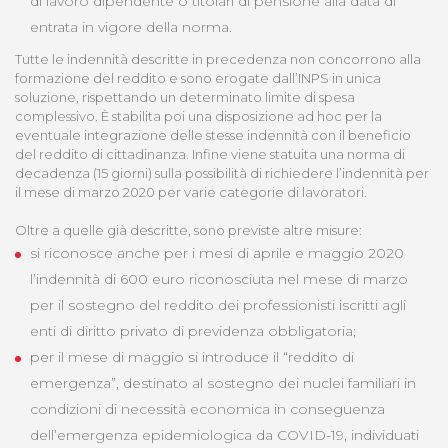
di lavoro dipendente o titolari di pensione alla data di
entrata in vigore della norma.
Tutte le indennità descritte in precedenza non concorrono alla
formazione del reddito e sono erogate dall’INPS in unica
soluzione, rispettando un determinato limite di spesa
complessivo. È stabilita poi una disposizione ad hoc per la
eventuale integrazione delle stesse indennità con il beneficio
del reddito di cittadinanza. Infine viene statuita una norma di
decadenza (15 giorni) sulla possibilità di richiedere l’indennità per
il mese di marzo 2020 per varie categorie di lavoratori.
Oltre a quelle già descritte, sono previste altre misure:
si riconosce anche per i mesi di aprile e maggio 2020
l’indennità di 600 euro riconosciuta nel mese di marzo
per il sostegno del reddito dei professionisti iscritti agli
enti di diritto privato di previdenza obbligatoria;
per il mese di maggio si introduce il “reddito di
emergenza”, destinato al sostegno dei nuclei familiari in
condizioni di necessità economica in conseguenza
dell’emergenza epidemiologica da COVID-19, individuati