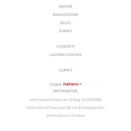
SERVIZI
INNOVAZIONE
BLOG
EVENTI
More
CONTATTI
Link
LAVORA CON NOI
Top
Top
Right
CLIPEO
-
Menu
Lingua
Italiano
Informative
INFORMATIVE
Footer
Informativa Privacy art. 13 Reg. UE 679/2016
Informativa Privacy per Servizi di Investigazioni
Informativa sui Cookies