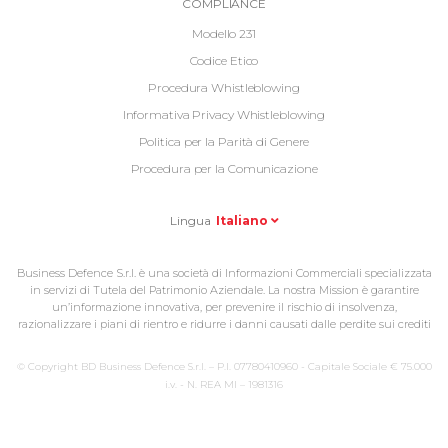
Informative
COMPLIANCE
Footer
Modello 231
2
Codice Etico
Procedura Whistleblowing
Informativa Privacy Whistleblowing
Politica per la Parità di Genere
Procedura per la Comunicazione
Lingua
Italiano
Business Defence S.r.l. è una società di Informazioni Commerciali specializzata
in servizi di Tutela del Patrimonio Aziendale. La nostra Mission è garantire
un’informazione innovativa, per prevenire il rischio di insolvenza,
razionalizzare i piani di rientro e ridurre i danni causati dalle perdite sui crediti
© Copyright BD Business Defence S.r.l. – P.I. 07780410960 - Capitale Sociale € 75.000
i.v. - N. REA MI – 1981316