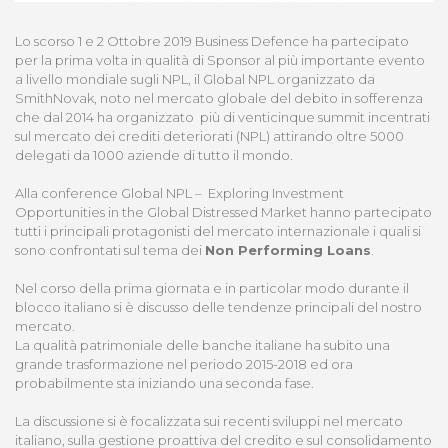
Lo scorso 1 e 2 Ottobre 2019 Business Defence ha partecipato
per la prima volta in qualità di Sponsor al più importante evento
a livello mondiale sugli NPL, il Global NPL organizzato da
SmithNovak, noto nel mercato globale del debito in sofferenza
che dal 2014 ha organizzato più di venticinque summit incentrati
sul mercato dei crediti deteriorati (NPL) attirando oltre 5000
delegati da 1000 aziende di tutto il mondo.
Alla conference Global NPL – Exploring Investment
Opportunities in the Global Distressed Market hanno partecipato
tutti i principali protagonisti del mercato internazionale i quali si
sono confrontati sul tema dei
Non Performing Loans
.
Nel corso della prima giornata e in particolar modo durante il
blocco italiano si è discusso delle tendenze principali del nostro
mercato.
La qualità patrimoniale delle banche italiane ha subito una
grande trasformazione nel periodo 2015-2018 ed ora
probabilmente sta iniziando una seconda fase.
La discussione si è focalizzata sui recenti sviluppi nel mercato
italiano, sulla gestione proattiva del credito e sul consolidamento