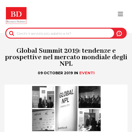
Salta
al
Togg
contenuto
principale
navi
BACK
INFORMAZIONI PRE-CONTRATTUALI
Global Summit 2019: tendenze e
prospettive nel mercato mondiale degli
NPL
INFORMAZIONI PER IL RECUPERO DEL
CREDITO
IN
EVENTI
09 OCTOBER 2019
INFORMAZIONI IMMOBILIARI
DATI UFFICIALI
DUE DILIGENCE
SERVIZI ANTIFRODE