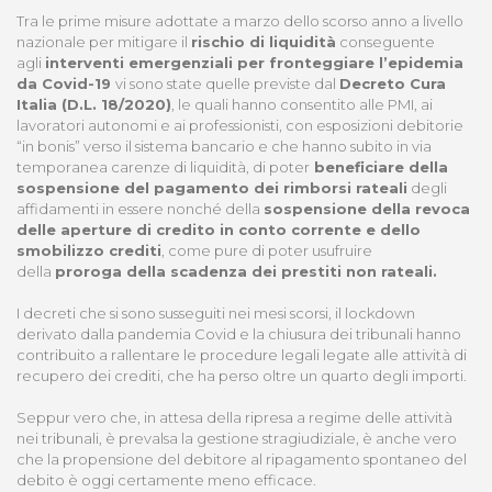
Tra le prime misure adottate a marzo dello scorso anno a livello
nazionale per mitigare il
rischio di liquidità
conseguente
agli
interventi emergenziali per fronteggiare l’epidemia
da Covid-19
vi sono state quelle previste dal
Decreto Cura
Italia (D.L. 18/2020)
, le quali hanno consentito alle PMI, ai
lavoratori autonomi e ai professionisti, con esposizioni debitorie
“in bonis” verso il sistema bancario e che hanno subito in via
temporanea carenze di liquidità, di poter
beneficiare della
sospensione del pagamento dei rimborsi rateali
degli
affidamenti in essere nonché della
sospensione della revoca
delle aperture di credito in conto corrente e dello
smobilizzo crediti
, come pure di poter usufruire
della
proroga della scadenza dei prestiti non rateali.
I decreti che si sono susseguiti nei mesi scorsi, il lockdown
derivato dalla pandemia Covid e la chiusura dei tribunali hanno
contribuito a rallentare le procedure legali legate alle attività di
recupero dei crediti, che ha perso oltre un quarto degli importi.
Seppur vero che, in attesa della ripresa a regime delle attività
nei tribunali, è prevalsa la gestione stragiudiziale, è anche vero
che la propensione del debitore al ripagamento spontaneo del
debito è oggi certamente meno efficace.