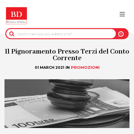
Salta
al
Togg
contenuto
principale
navi
BACK
INFORMAZIONI PRE-CONTRATTUALI
Il Pignoramento Presso Terzi del Conto
Corrente
INFORMAZIONI PER IL RECUPERO DEL
IN
PROMOZIONI
01 MARCH 2021
CREDITO
INFORMAZIONI IMMOBILIARI
DATI UFFICIALI
DUE DILIGENCE
SERVIZI ANTIFRODE