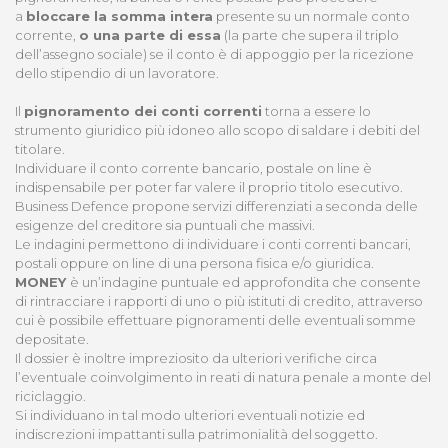
a
bloccare la somma intera
presente su un normale conto
corrente,
o una parte di essa
(la parte che supera il triplo
dell’assegno sociale) se il conto è di appoggio per la ricezione
dello stipendio di un lavoratore.
Il
pignoramento dei conti correnti
torna a essere lo
strumento giuridico più idoneo allo scopo di saldare i debiti del
titolare.
Individuare il conto corrente bancario, postale on line è
indispensabile per poter far valere il proprio titolo esecutivo.
Business Defence propone servizi differenziati a seconda delle
esigenze del creditore sia puntuali che massivi.
Le indagini permettono di individuare i conti correnti bancari,
postali oppure on line di una persona fisica e/o giuridica.
MONEY
è un’indagine puntuale ed approfondita che consente
di rintracciare i rapporti di uno o più istituti di credito, attraverso
cui è possibile effettuare pignoramenti delle eventuali somme
depositate.
Il dossier è inoltre impreziosito da ulteriori verifiche circa
l’eventuale coinvolgimento in reati di natura penale a monte del
riciclaggio.
Si individuano in tal modo ulteriori eventuali notizie ed
indiscrezioni impattanti sulla patrimonialità del soggetto.