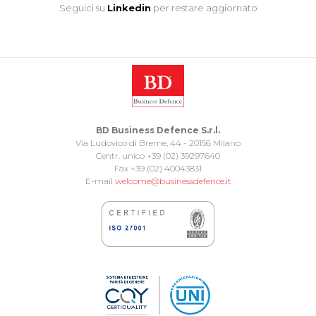
Seguici su
Linkedin
per restare aggiornato
BD Business Defence S.r.l.
Via Ludovico di Breme, 44 - 20156 Milano
Centr. unico +39 (02) 39297640
Fax +39 (02) 40043831
E-mail
welcome@businessdefence.it