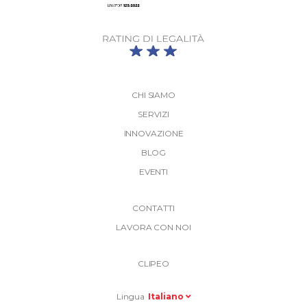
CHI SIAMO
SERVIZI
INNOVAZIONE
BLOG
EVENTI
More
CONTATTI
Link
LAVORA CON NOI
Top
Top
Right
CLIPEO
-
Menu
Lingua
Italiano