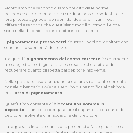
Ricordiamo che secondo quanto previsto dalle norme
del codice di procedura civile i creditori possono soddisfare le
loro pretese aggredendo i beni del debitore in vari modi,
differenti a seconda che questi siano mobili o immobili e che
siano nella disponibilità del debitore o di un terzo.
Il
pignoramento presso terzi
riguarda i beni del debitore che
sono nella disponibilità del terzo.
Tra questi il
pignoramento del conto corrente
è certamente
uno degli strumenti giuridici che consente al creditore di
recuperare quanto gli spetta dal debitore insolvente.
Nello specifico, l’espropriazione di denaro su un conto corrente
postale o bancario avviene a seguito di una notifica al debitore
di un
atto di pignoramento
.
Quest’ultimo consente di
bloccare una somma in
deposito
su un conto per garantire il pagamento da parte del
debitore insolvente o la riscossione del creditore.
La legge stabilisce che, una volta presentato l’atto giudiziario di
pignoramento, la banca o l’ente postale può procedere