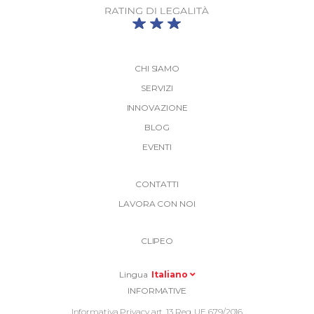
CHI SIAMO
SERVIZI
INNOVAZIONE
BLOG
EVENTI
More
CONTATTI
Link
LAVORA CON NOI
Top
Top
Right
CLIPEO
-
Menu
Lingua
Italiano
Informative
INFORMATIVE
Footer
Informativa Privacy art. 13 Reg. UE 679/2016