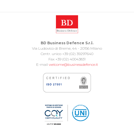
BD Business Defence S.r.l.
Via Ludovico di Breme, 44 - 20156 Milano
Centr. unico +39 (02) 39297640
Fax +39 (02) 40043831
E-mail
welcome@businessdefence.it