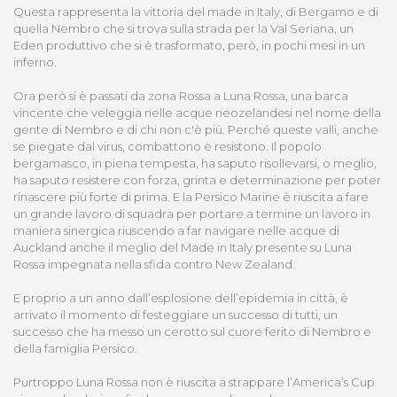
Questa rappresenta la vittoria del made in Italy, di Bergamo e di
quella Nembro che si trova sulla strada per la Val Seriana, un
Eden produttivo che si è trasformato, però, in pochi mesi in un
inferno.
Ora però si è passati da zona Rossa a Luna Rossa, una barca
vincente che veleggia nelle acque neozelandesi nel nome della
gente di Nembro e di chi non c'è più. Perché queste valli, anche
se piegate dal virus, combattono e resistono. Il popolo
bergamasco, in piena tempesta, ha saputo risollevarsi, o meglio,
ha saputo resistere con forza, grinta e determinazione per poter
rinascere più forte di prima. E la Persico Marine è riuscita a fare
un grande lavoro di squadra per portare a termine un lavoro in
maniera sinergica riuscendo a far navigare nelle acque di
Auckland anche il meglio del Made in Italy presente su Luna
Rossa impegnata nella sfida contro New Zealand.
E proprio a un anno dall’esplosione dell’epidemia in città, è
arrivato il momento di festeggiare un successo di tutti, un
successo che ha messo un cerotto sul cuore ferito di Nembro e
della famiglia Persico.
Purtroppo Luna Rossa non è riuscita a strappare l’America’s Cup