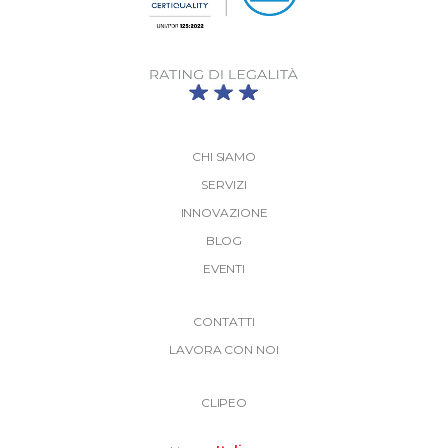
CHI SIAMO
SERVIZI
INNOVAZIONE
BLOG
EVENTI
More
CONTATTI
Link
LAVORA CON NOI
Top
Top
Right
CLIPEO
-