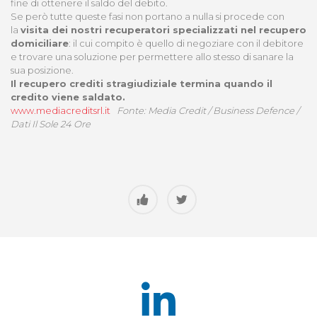
fine di ottenere il saldo del debito.
Se però tutte queste fasi non portano a nulla si procede con
la
visita dei nostri recuperatori specializzati nel recupero
domiciliare
: il cui compito è quello di negoziare con il debitore
e trovare una soluzione per permettere allo stesso di sanare la
sua posizione.
Il recupero crediti stragiudiziale termina quando il
credito viene saldato.
www.mediacreditsrl.it
Fonte: Media Credit / Business Defence /
Dati Il Sole 24 Ore