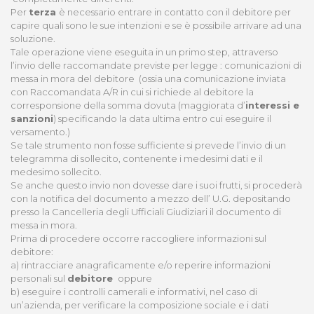
Per
terza
è necessario entrare in contatto con il debitore per
capire quali sono le sue intenzioni e se è possibile arrivare ad una
soluzione.
Tale operazione viene eseguita in un primo step, attraverso
l’invio delle raccomandate previste per legge : comunicazioni di
messa in mora del debitore (ossia una comunicazione inviata
con Raccomandata A/R in cui si richiede al debitore la
corresponsione della somma dovuta (maggiorata d’
interessi e
sanzioni
) specificando la data ultima entro cui eseguire il
versamento.)
Se tale strumento non fosse sufficiente si prevede l’invio di un
telegramma di sollecito, contenente i medesimi dati e il
medesimo sollecito.
Se anche questo invio non dovesse dare i suoi frutti, si procederà
con la notifica del documento a mezzo dell’ U.G. depositando
presso la Cancelleria degli Ufficiali Giudiziari il documento di
messa in mora.
Prima di procedere occorre raccogliere informazioni sul
debitore:
a) rintracciare anagraficamente e/o reperire informazioni
personali sul
debitore
oppure
b) eseguire i controlli camerali e informativi, nel caso di
un’azienda, per verificare la composizione sociale e i dati