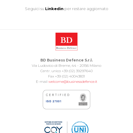
Seguici su
Linkedin
per restare aggiornato
BD Business Defence S.r.l.
Via Ludovico di Breme, 44 - 20156 Milano
Centr. unico +39 (02) 39297640
Fax +39 (02) 40043831
E-mail
welcome@businessdefence.it