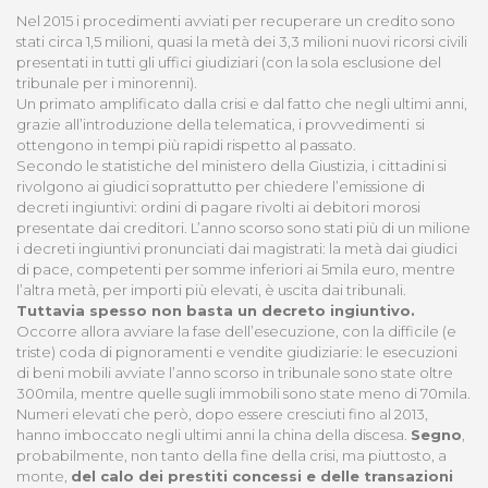
Nel 2015 i procedimenti avviati per recuperare un credito sono
stati circa 1,5 milioni, quasi la metà dei 3,3 milioni nuovi ricorsi civili
presentati in tutti gli uffici giudiziari (con la sola esclusione del
tribunale per i minorenni).
Un primato amplificato dalla crisi e dal fatto che negli ultimi anni,
grazie all’introduzione della telematica, i provvedimenti si
ottengono in tempi più rapidi rispetto al passato.
Secondo le statistiche del ministero della Giustizia, i cittadini si
rivolgono ai giudici soprattutto per chiedere l’emissione di
decreti ingiuntivi: ordini di pagare rivolti ai debitori morosi
presentate dai creditori. L’anno scorso sono stati più di un milione
i decreti ingiuntivi pronunciati dai magistrati: la metà dai giudici
di pace, competenti per somme inferiori ai 5mila euro, mentre
l’altra metà, per importi più elevati, è uscita dai tribunali.
Tuttavia spesso non basta un decreto ingiuntivo.
Occorre allora avviare la fase dell’esecuzione, con la difficile (e
triste) coda di pignoramenti e vendite giudiziarie: le esecuzioni
di beni mobili avviate l’anno scorso in tribunale sono state oltre
300mila, mentre quelle sugli immobili sono state meno di 70mila.
Numeri elevati che però, dopo essere cresciuti fino al 2013,
hanno imboccato negli ultimi anni la china della discesa.
Segno
,
probabilmente, non tanto della fine della crisi, ma piuttosto, a
monte,
del calo dei prestiti concessi e delle transazioni