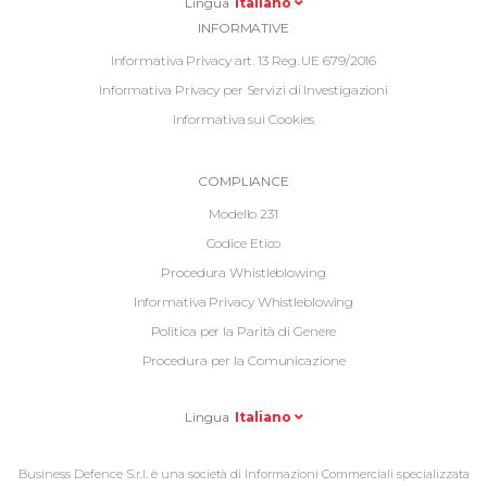
Menu
Lingua
Italiano
Informative
INFORMATIVE
Footer
Informativa Privacy art. 13 Reg. UE 679/2016
Informativa Privacy per Servizi di Investigazioni
Informativa sui Cookies
Informative
COMPLIANCE
Footer
Modello 231
2
Codice Etico
Procedura Whistleblowing
Informativa Privacy Whistleblowing
Politica per la Parità di Genere
Procedura per la Comunicazione
Lingua
Italiano
Business Defence S.r.l. è una società di Informazioni Commerciali specializzata