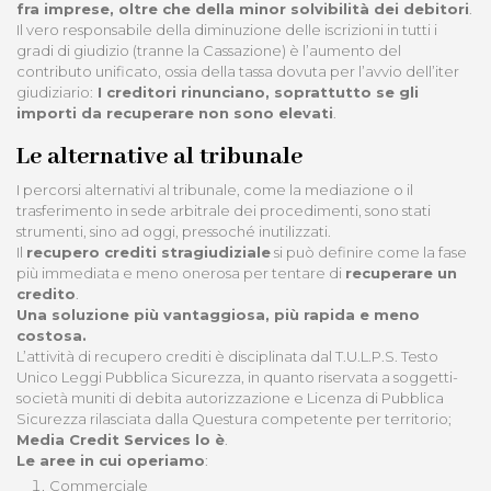
fra imprese, oltre che della minor solvibilità dei debitori
.
Il vero responsabile della diminuzione delle iscrizioni in tutti i
gradi di giudizio (tranne la Cassazione) è l’aumento del
contributo unificato, ossia della tassa dovuta per l’avvio dell’iter
giudiziario:
I creditori rinunciano, soprattutto se gli
importi da recuperare non sono elevati
.
Le alternative al tribunale
I percorsi alternativi al tribunale, come la mediazione o il
trasferimento in sede arbitrale dei procedimenti, sono stati
strumenti, sino ad oggi, pressoché inutilizzati.
Il
recupero crediti stragiudiziale
si può definire come la fase
più immediata e meno onerosa per tentare di
recuperare un
credito
.
Una soluzione più vantaggiosa, più rapida e meno
costosa.
L’attività di recupero crediti è disciplinata dal T.U.L.P.S. Testo
Unico Leggi Pubblica Sicurezza, in quanto riservata a soggetti-
società muniti di debita autorizzazione e Licenza di Pubblica
Sicurezza rilasciata dalla Questura competente per territorio;
Media Credit Services lo è
.
Le aree in cui operiamo
:
Commerciale