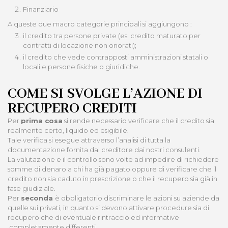
Finanziario
A queste due macro categorie principali si aggiungono :
il credito tra persone private (es. credito maturato per
contratti di locazione non onorati);
il credito che vede contrapposti amministrazioni statali o
locali e persone fisiche o giuridiche.
COME SI SVOLGE L’AZIONE DI
RECUPERO CREDITI
Per
prima cosa
si rende necessario verificare che il credito sia
realmente certo, liquido ed esigibile.
Tale verifica si esegue attraverso l’analisi di tutta la
documentazione fornita dal creditore dai nostri consulenti.
La valutazione e il controllo sono volte ad impedire di richiedere
somme di denaro a chi ha già pagato oppure di verificare che il
credito non sia caduto in prescrizione o che il recupero sia già in
fase giudiziale.
Per
seconda
è obbligatorio discriminare le azioni su aziende da
quelle sui privati, in quanto si devono attivare procedure sia di
recupero che di eventuale rintraccio ed informative
completamente differenti.