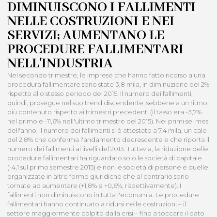
DIMINUISCONO I FALLIMENTI
NELLE COSTRUZIONI E NEI
SERVIZI; AUMENTANO LE
PROCEDURE FALLIMENTARI
NELL'INDUSTRIA
Nel secondo trimestre, le imprese che hanno fatto ricorso a una
procedura fallimentare sono state 3,8 mila, in diminuzione del 2%
rispetto allo stesso periodo del 2015. Il numero dei fallimenti,
quindi, prosegue nel suo trend discendente, sebbene a un ritmo
più contenuto rispetto ai trimestri precedenti (il tasso era -3,7%
nel primo e -11,6% nell'ultimo trimestre del 2015). Nei primi sei mesi
dell'anno, il numero dei fallimenti si è attestato a 7,4 mila, un calo
del 2,8% che conferma l'andamento decrescente e che riporta il
numero dei fallimenti ai livelli del 2013. Tuttavia, la riduzione delle
procedure fallimentari ha riguardato solo le società di capitale
(-4,1 sul primo semestre 2015) e non le società di persone e quelle
organizzate in altre forme giuridiche che al contrario sono
tornate ad aumentare (+1,8% e +0,6%, rispettivamente). I
fallimenti non diminuiscono in tutta l'economia. Le procedure
fallimentari hanno continuato a ridursi nelle costruzioni – il
settore maggiormente colpito dalla crisi – fino a toccare il dato