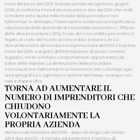
metà del picco del 2013. Su base semestrale (gennaio-giugno
2016), si conferma il trend decrescente in atto dal 2014 che vede
scendere sotto quota mille il totale delle procedure non
fallimentari. In dettaglio, l'Osservatorio evidenzia una significativa
riduzione sia delle domande di concordato preventivo (-39%) sia
delle altre procedure (-22%). Il calo del concordato preventivo è
legato al crollo del ricorso al concordato in bianco, le cui
domande si sono dimezzate tra la prima metà del 2015 e la prima
metà del 2016, a seguito dell'introduzione di alcuni correttivi
legislativi, mirati a limitare comportamenti opportunistici da
parte delle imprese. La diminuzione delle procedure
concorsuali non fallimentari è un fenomeno che coinvolge ogni
area geografica e ogni macro-settore del Paese, ovunque con
tassi a doppia cifra.
TORNA AD AUMENTARE IL
NUMERO DI IMPRENDITORI CHE
CHIUDONO
VOLONTARIAMENTE LA
PROPRIA AZIENDA
Nel secondo trimestre del 2016 – dopo un lungo calo iniziato
oltre due anni fa – è tornato ad aumentare il numero di