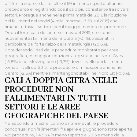
di 1,6 mila imprese fallite, oltre il 6% in meno rispetto all'anno
precedente e registrando così il calo più consistente fra i diversi
settori. Prosegue anche nella prima metà del 2016 la riduzione
dei fallimenti nei servizi (4 mila imprese, -3,6% sul 2015) che
rimane tuttavia il settore con il maggior numero di procedure.
Dopo il forte calo dei primi sei mesi del 2015, crescono
nuovamente i fallimenti dell'industria (+3,1%), trascinati in
particolare dal forte rialzo della metallurgia (+20,6%).
Considerando i dati delle procedure monitorate per area
geografica, le maggiori riduzioni si registrano nel Nord Ovest
(-3,8%) e nel Mezzogiorno (-3,7%) dove il livello dei fallimenti
torna ai livelli del 2013; le procedure diminuiscono anche nel
Centro (-2,6%) mentre si mantengono stabili nel Nord Est (-0,3%).
CALI A DOPPIA CIFRA NELLE
PROCEDURE NON
FALLIMENTARI IN TUTTI I
SETTORI E LE AREE
GEOGRAFICHE DEL PAESE
Nel secondo trimestre, calano a ritmi elevati le procedure
concorsuali non fallimentari: fra aprile e giugno sono state aperte
425 procedure, il 43,6% in meno rispetto al 2015 e meno della