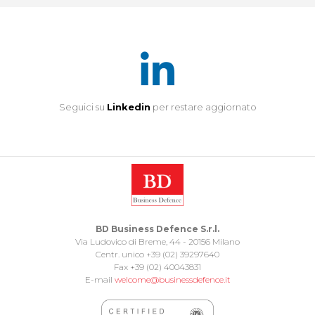
Seguici su
Linkedin
per restare aggiornato
BD Business Defence S.r.l.
Via Ludovico di Breme, 44 - 20156 Milano
Centr. unico +39 (02) 39297640
Fax +39 (02) 40043831
E-mail
welcome@businessdefence.it