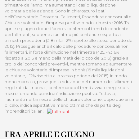
trimestre dell’anno, ma aumentano i casi di liquidazione
volontaria delle aziende.
Sono in chiaroscuro i dati
dell'Osservatorio Cerved su Fallimenti, Procedure concorsuali e
Chiusure volontarie d'impresa per il secondo trimestre 2016. Tra
aprile e giugno di quest'anno si conferma il trend discendente
dei fallimenti, sebbene a un ritmo più contenuto rispetto ai
trimestri precedenti (3,8 mila, -2% rispetto allo stesso periodo del
2015). Prosegue anche il calo delle procedure concorsuali non
fallimentari, in forte diminuzione nel trimestre (425, -43,6%
rispetto al 2015 e meno della metà del picco del 2013) grazie al
crollo dei concordati preventivi, mentre tornano ad aumentare
le chiusure volontarie di imprese in bonis (15 mila liquidazioni
volontarie, +12% rispetto allo stesso periodo del 2015). In modo
meno marcato, prosegue la riduzione del numero dei fallimenti
registrati dai tribunali, confermando il trend avviato negli scorsi
mesi e fornendo quindi un'indicazione positiva. Tuttavia,
l'aumento nel trimestre delle chiusure volontarie, dopo due anni
di calo, indica aspettative meno ottimistiche da parte degli
imprenditori italiani.
FRA APRILE E GIUGNO