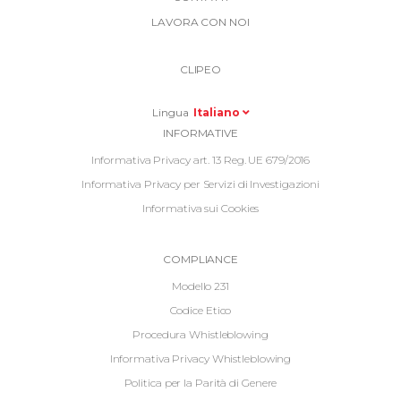
Link
LAVORA CON NOI
Top
Top
Right
CLIPEO
-
Menu
Lingua
Italiano
Informative
INFORMATIVE
Footer
Informativa Privacy art. 13 Reg. UE 679/2016
Informativa Privacy per Servizi di Investigazioni
Informativa sui Cookies
Informative
COMPLIANCE
Footer
Modello 231
2
Codice Etico
Procedura Whistleblowing
Informativa Privacy Whistleblowing
Politica per la Parità di Genere