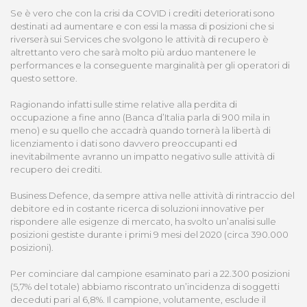
Se è vero che con la crisi da COVID i crediti deteriorati sono
destinati ad aumentare e con essi la massa di posizioni che si
riverserà sui Services che svolgono le attività di recupero è
altrettanto vero che sarà molto più arduo mantenere le
performances e la conseguente marginalità per gli operatori di
questo settore.
Ragionando infatti sulle stime relative alla perdita di
occupazione a fine anno (Banca d’Italia parla di 900 mila in
meno) e su quello che accadrà quando tornerà la libertà di
licenziamento i dati sono davvero preoccupanti ed
inevitabilmente avranno un impatto negativo sulle attività di
recupero dei crediti.
Business Defence, da sempre attiva nelle attività di rintraccio del
debitore ed in costante ricerca di soluzioni innovative per
rispondere alle esigenze di mercato, ha svolto un’analisi sulle
posizioni gestiste durante i primi 9 mesi del 2020 (circa 390.000
posizioni).
Per cominciare dal campione esaminato pari a 22.300 posizioni
(5,7% del totale) abbiamo riscontrato un’incidenza di soggetti
deceduti pari al 6,8%. Il campione, volutamente, esclude il