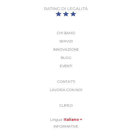
CHI SIAMO
SERVIZI
INNOVAZIONE
BLOG
EVENTI
More
CONTATTI
Link
LAVORA CON NOI
Top
Top
Right
CLIPEO
-
Menu
Lingua
Italiano
Informative
INFORMATIVE