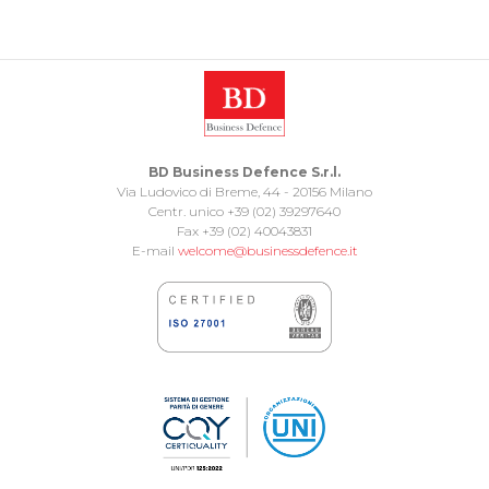
BD Business Defence S.r.l.
Via Ludovico di Breme, 44 - 20156 Milano
Centr. unico +39 (02) 39297640
Fax +39 (02) 40043831
E-mail
welcome@businessdefence.it