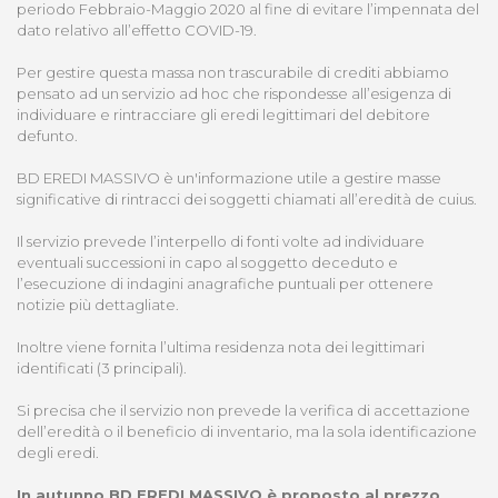
periodo Febbraio-Maggio 2020 al fine di evitare l’impennata del
dato relativo all’effetto COVID-19.
Per gestire questa massa non trascurabile di crediti abbiamo
pensato ad un servizio ad hoc che rispondesse all’esigenza di
individuare e rintracciare gli eredi legittimari del debitore
defunto.
BD EREDI MASSIVO è un'informazione utile a gestire masse
significative di rintracci dei soggetti chiamati all’eredità de cuius.
Il servizio prevede l’interpello di fonti volte ad individuare
eventuali successioni in capo al soggetto deceduto e
l’esecuzione di indagini anagrafiche puntuali per ottenere
notizie più dettagliate.
Inoltre viene fornita l’ultima residenza nota dei legittimari
identificati (3 principali).
Si precisa che il servizio non prevede la verifica di accettazione
dell’eredità o il beneficio di inventario, ma la sola identificazione
degli eredi.
In autunno BD EREDI MASSIVO è proposto al prezzo