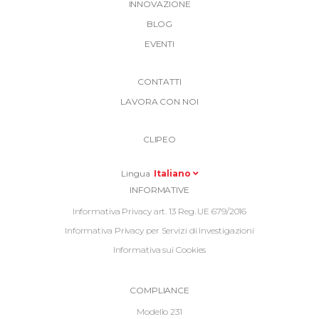
INNOVAZIONE
BLOG
EVENTI
More
CONTATTI
Link
LAVORA CON NOI
Top
Top
Right
CLIPEO
-
Menu
Lingua
Italiano
Informative
INFORMATIVE
Footer
Informativa Privacy art. 13 Reg. UE 679/2016
Informativa Privacy per Servizi di Investigazioni
Informativa sui Cookies
Informative
COMPLIANCE
Footer
Modello 231