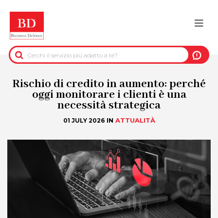
Salta
al
Togg
contenuto
principale
navi
BACK
INFORMAZIONI PRE-CONTRATTUALI
Rischio di credito in aumento: perché
oggi monitorare i clienti è una
necessità strategica
INFORMAZIONI PER IL RECUPERO DEL
CREDITO
IN
ATTUALITÀ
01 JULY 2026
INFORMAZIONI IMMOBILIARI
DATI UFFICIALI
DUE DILIGENCE
SERVIZI ANTIFRODE