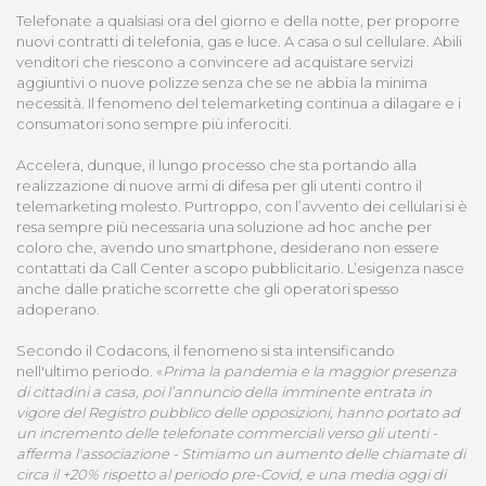
Telefonate a qualsiasi ora del giorno e della notte, per proporre
nuovi contratti di telefonia, gas e luce. A casa o sul cellulare. Abili
venditori che riescono a convincere ad acquistare servizi
aggiuntivi o nuove polizze senza che se ne abbia la minima
necessità. Il fenomeno del telemarketing continua a dilagare e i
consumatori sono sempre più inferociti.
Accelera, dunque, il lungo processo che sta portando alla
realizzazione di nuove armi di difesa per gli utenti contro il
telemarketing molesto. Purtroppo, con l’avvento dei cellulari si è
resa sempre più necessaria una soluzione ad hoc anche per
coloro che, avendo uno smartphone, desiderano non essere
contattati da Call Center a scopo pubblicitario. L’esigenza nasce
anche dalle pratiche scorrette che gli operatori spesso
adoperano.
Secondo il Codacons, il fenomeno si sta intensificando
nell'ultimo periodo. «
Prima la pandemia e la maggior presenza
di cittadini a casa, poi l’annuncio della imminente entrata in
vigore del Registro pubblico delle opposizioni, hanno portato ad
un incremento delle telefonate commerciali verso gli utenti -
afferma l'associazione - Stimiamo un aumento delle chiamate di
circa il +20% rispetto al periodo pre-Covid, e una media oggi di