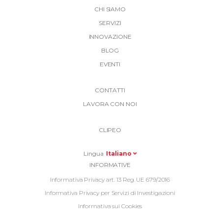
CHI SIAMO
SERVIZI
INNOVAZIONE
BLOG
EVENTI
More
CONTATTI
Link
LAVORA CON NOI
Top
Top
Right
CLIPEO
-
Menu
Lingua
Italiano
Informative
INFORMATIVE
Footer
Informativa Privacy art. 13 Reg. UE 679/2016
Informativa Privacy per Servizi di Investigazioni
Informativa sui Cookies