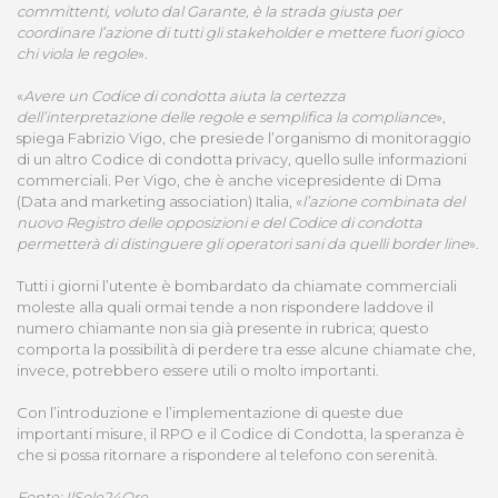
committenti, voluto dal Garante, è la strada giusta per
coordinare l’azione di tutti gli stakeholder e mettere fuori gioco
chi viola le regole
».
«
Avere un Codice di condotta aiuta la certezza
dell’interpretazione delle regole e semplifica la compliance
»,
spiega Fabrizio Vigo, che presiede l’organismo di monitoraggio
di un altro Codice di condotta privacy, quello sulle informazioni
commerciali. Per Vigo, che è anche vicepresidente di Dma
(Data and marketing association) Italia, «
l’azione combinata del
nuovo Registro delle opposizioni e del Codice di condotta
permetterà di distinguere gli operatori sani da quelli border line
».
Tutti i giorni l’utente è bombardato da chiamate commerciali
moleste alla quali ormai tende a non rispondere laddove il
numero chiamante non sia già presente in rubrica; questo
comporta la possibilità di perdere tra esse alcune chiamate che,
invece, potrebbero essere utili o molto importanti.
Con l’introduzione e l’implementazione di queste due
importanti misure, il RPO e il Codice di Condotta, la speranza è
che si possa ritornare a rispondere al telefono con serenità.
Fonte: IlSole24Ore