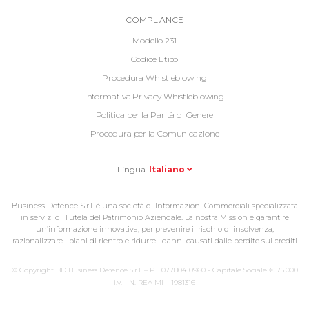
Informative
COMPLIANCE
Footer
Modello 231
2
Codice Etico
Procedura Whistleblowing
Informativa Privacy Whistleblowing
Politica per la Parità di Genere
Procedura per la Comunicazione
Lingua
Italiano
Business Defence S.r.l. è una società di Informazioni Commerciali specializzata
in servizi di Tutela del Patrimonio Aziendale. La nostra Mission è garantire
un’informazione innovativa, per prevenire il rischio di insolvenza,
razionalizzare i piani di rientro e ridurre i danni causati dalle perdite sui crediti
© Copyright BD Business Defence S.r.l. – P.I. 07780410960 - Capitale Sociale € 75.000
i.v. - N. REA MI – 1981316