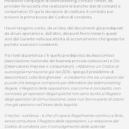
mediante campagne di telemarketing) contact center, list
provider (le società che realizzano le banche dati di contatti) e
consumatori. Di qui la decisione di costituire il comitato per
scrivere la prima bozza del Codice di condotta.
I lavori tengono conto, da un lato, dei documenti già predisposti
da alcuni operatori e, dall’altro, dei punti fermi messi in questi
anni dal Garante nella sua attività di accertamento che spesso ha
portato a sanzioni consistenti.
Tra i testi di partenza c’è quello predisposto da Assocontact
(Associazione nazionale dei business process outsourcer) e Oic
(Osservatorio imprese e consumatori). «
Abbiamo un Codice di
autoregolamentazione già dal 2016
- spiega il presidente di
Assocontact, Lelio Borgherese -
e crediamo che sia un pezzo del
puzzle che bisogna comporre per difendersi dal telemarketing
illegale. Il Registro delle opposizioni, così come è concepito, non
contrasta gli operatori illegali poiché non sono iscritti al Registro
degli operatori di comunicazione, ossia non fanno parte di coloro
che già operano nell’alveo della legalità.
Il rischio
- continua -
è che chi opera illegalmente continui a farlo,
senza consultare il Registro delle opposizioni. La redazione del
Codice di condotta con il coinvolgimento delle aziende