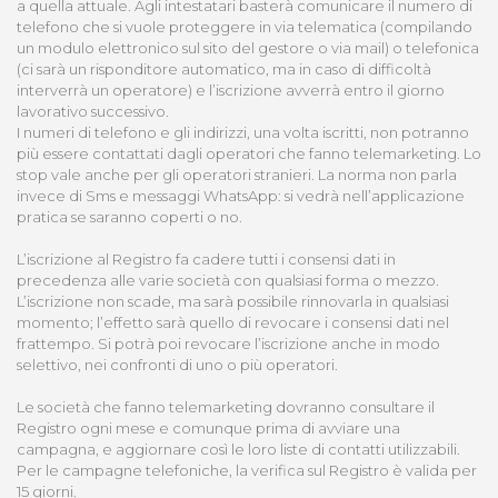
a quella attuale. Agli intestatari basterà comunicare il numero di
telefono che si vuole proteggere in via telematica (compilando
un modulo elettronico sul sito del gestore o via mail) o telefonica
(ci sarà un risponditore automatico, ma in caso di difficoltà
interverrà un operatore) e l’iscrizione avverrà entro il giorno
lavorativo successivo.
I numeri di telefono e gli indirizzi, una volta iscritti, non potranno
più essere contattati dagli operatori che fanno telemarketing. Lo
stop vale anche per gli operatori stranieri. La norma non parla
invece di Sms e messaggi WhatsApp: si vedrà nell’applicazione
pratica se saranno coperti o no.
L’iscrizione al Registro fa cadere tutti i consensi dati in
precedenza alle varie società con qualsiasi forma o mezzo.
L’iscrizione non scade, ma sarà possibile rinnovarla in qualsiasi
momento; l’effetto sarà quello di revocare i consensi dati nel
frattempo. Si potrà poi revocare l’iscrizione anche in modo
selettivo, nei confronti di uno o più operatori.
Le società che fanno telemarketing dovranno consultare il
Registro ogni mese e comunque prima di avviare una
campagna, e aggiornare così le loro liste di contatti utilizzabili.
Per le campagne telefoniche, la verifica sul Registro è valida per
15 giorni.