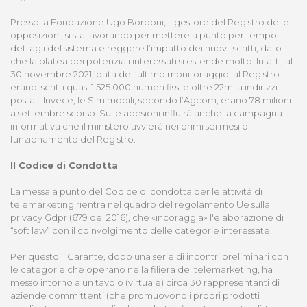
Presso la Fondazione Ugo Bordoni, il gestore del Registro delle
opposizioni, si sta lavorando per mettere a punto per tempo i
dettagli del sistema e reggere l’impatto dei nuovi iscritti, dato
che la platea dei potenziali interessati si estende molto. Infatti, al
30 novembre 2021, data dell’ultimo monitoraggio, al Registro
erano iscritti quasi 1.525.000 numeri fissi e oltre 22mila indirizzi
postali. Invece, le Sim mobili, secondo l’Agcom, erano 78 milioni
a settembre scorso. Sulle adesioni influirà anche la campagna
informativa che il ministero avvierà nei primi sei mesi di
funzionamento del Registro.
Il Codice di Condotta
La messa a punto del Codice di condotta per le attività di
telemarketing rientra nel quadro del regolamento Ue sulla
privacy Gdpr (679 del 2016), che «incoraggia» l'elaborazione di
“soft law” con il coinvolgimento delle categorie interessate.
Per questo il Garante, dopo una serie di incontri preliminari con
le categorie che operano nella filiera del telemarketing, ha
messo intorno a un tavolo (virtuale) circa 30 rappresentanti di
aziende committenti (che promuovono i propri prodotti