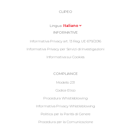
Top
Top
Right
CLIPEO
-
Menu
Lingua
Italiano
Informative
INFORMATIVE
Footer
Informativa Privacy art. 13 Reg. UE 679/2016
Informativa Privacy per Servizi di Investigazioni
Informativa sui Cookies
Informative
COMPLIANCE
Footer
Modello 231
2
Codice Etico
Procedura Whistleblowing
Informativa Privacy Whistleblowing
Politica per la Parità di Genere
Procedura per la Comunicazione