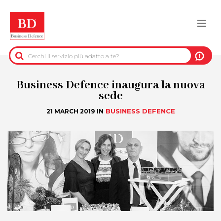
Salta
al
Togg
contenuto
principale
navi
BACK
INFORMAZIONI PRE-CONTRATTUALI
Business Defence inaugura la nuova
sede
INFORMAZIONI PER IL RECUPERO DEL
IN
BUSINESS DEFENCE
21 MARCH 2019
CREDITO
INFORMAZIONI IMMOBILIARI
DATI UFFICIALI
DUE DILIGENCE
SERVIZI ANTIFRODE