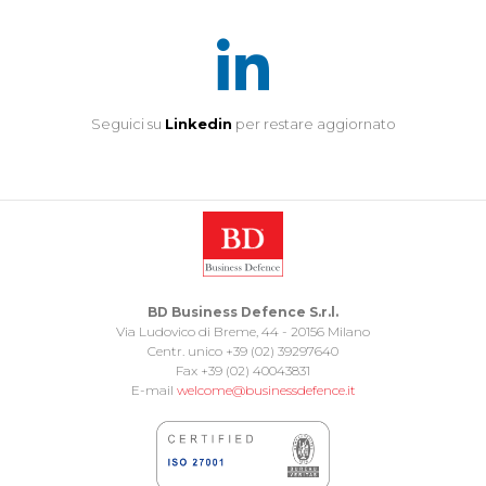
Seguici su
Linkedin
per restare aggiornato
BD Business Defence S.r.l.
Via Ludovico di Breme, 44 - 20156 Milano
Centr. unico +39 (02) 39297640
Fax +39 (02) 40043831
E-mail
welcome@businessdefence.it