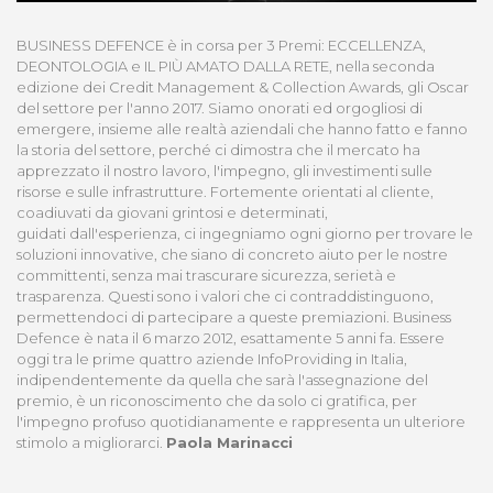
BUSINESS DEFENCE è in corsa per 3 Premi: ECCELLENZA,
DEONTOLOGIA e IL PIÙ AMATO DALLA RETE, nella seconda
edizione dei Credit Management & Collection Awards, gli Oscar
del settore per l'anno 2017.
Siamo onorati ed orgogliosi di
emergere, insieme alle realtà aziendali che hanno fatto e fanno
la storia del settore, perché ci dimostra che il mercato ha
apprezzato il nostro lavoro, l'impegno, gli investimenti sulle
risorse e sulle infrastrutture. Fortemente orientati al cliente,
coadiuvati da giovani grintosi e determinati,
guidati dall'esperienza, ci ingegniamo ogni giorno per trovare le
soluzioni innovative, che siano di concreto aiuto per le nostre
committenti, senza mai trascurare sicurezza, serietà e
trasparenza. Questi sono i valori che ci contraddistinguono,
permettendoci di partecipare a queste premiazioni. Business
Defence è nata il 6 marzo 2012, esattamente 5 anni fa. Essere
oggi tra le prime quattro aziende InfoProviding in Italia,
indipendentemente da quella che sarà l'assegnazione del
premio, è un riconoscimento che da solo ci gratifica, per
l'impegno profuso quotidianamente e rappresenta un ulteriore
stimolo a migliorarci.
Paola Marinacci