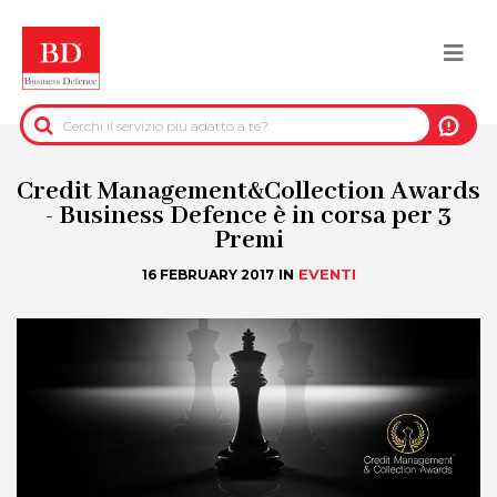
Salta
al
Togg
contenuto
principale
navi
BACK
INFORMAZIONI PRE-CONTRATTUALI
Credit Management&Collection Awards
- Business Defence è in corsa per 3
Premi
INFORMAZIONI PER IL RECUPERO DEL
CREDITO
IN
EVENTI
16 FEBRUARY 2017
INFORMAZIONI IMMOBILIARI
DATI UFFICIALI
DUE DILIGENCE
SERVIZI ANTIFRODE