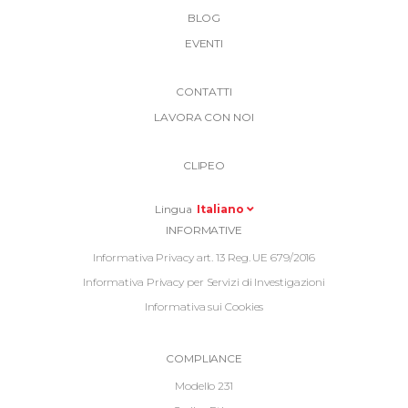
BLOG
EVENTI
More
CONTATTI
Link
LAVORA CON NOI
Top
Top
Right
CLIPEO
-
Menu
Lingua
Italiano
Informative
INFORMATIVE
Footer
Informativa Privacy art. 13 Reg. UE 679/2016
Informativa Privacy per Servizi di Investigazioni
Informativa sui Cookies
Informative
COMPLIANCE
Footer
Modello 231