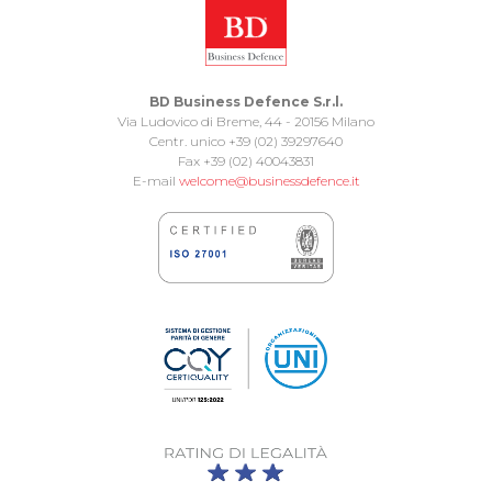
BD Business Defence S.r.l.
Via Ludovico di Breme, 44 - 20156 Milano
Centr. unico +39 (02) 39297640
Fax +39 (02) 40043831
E-mail
welcome@businessdefence.it