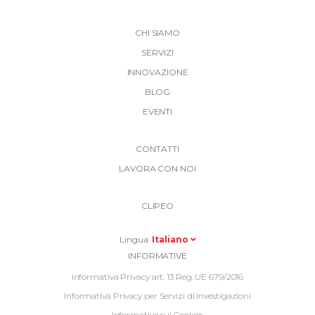
CHI SIAMO
SERVIZI
INNOVAZIONE
BLOG
EVENTI
More
CONTATTI
Link
LAVORA CON NOI
Top
Top
Right
CLIPEO
-
Menu
Lingua
Italiano
Informative
INFORMATIVE
Footer
Informativa Privacy art. 13 Reg. UE 679/2016
Informativa Privacy per Servizi di Investigazioni
Informativa sui Cookies