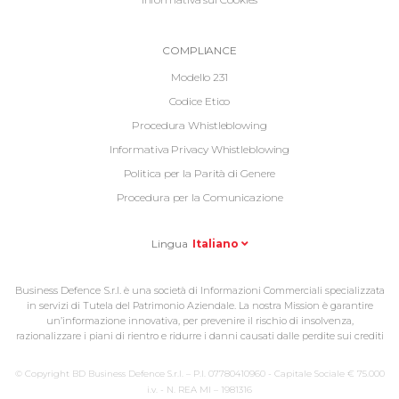
Informative
COMPLIANCE
Footer
Modello 231
2
Codice Etico
Procedura Whistleblowing
Informativa Privacy Whistleblowing
Politica per la Parità di Genere
Procedura per la Comunicazione
Lingua
Italiano
Business Defence S.r.l. è una società di Informazioni Commerciali specializzata
in servizi di Tutela del Patrimonio Aziendale. La nostra Mission è garantire
un’informazione innovativa, per prevenire il rischio di insolvenza,
razionalizzare i piani di rientro e ridurre i danni causati dalle perdite sui crediti
© Copyright BD Business Defence S.r.l. – P.I. 07780410960 - Capitale Sociale € 75.000
i.v. - N. REA MI – 1981316