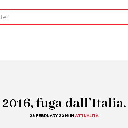
L
avigazione
T
CHI SIAMO
SERVIZI
INNOVAZIONE
rincipale
R
2016, fuga dall’Italia.
23 FEBRUARY 2016
IN
ATTUALITÀ