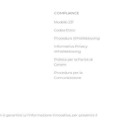
Informative
COMPLIANCE
Footer
Modello 231
Codice Etico
2
Procedura Whistleblowing
Informativa Privacy
Whistleblowing
Politica per la Parità di
Genere
Procedura per la
Comunicazione
on è garantire un’informazione innovativa, per prevenire il