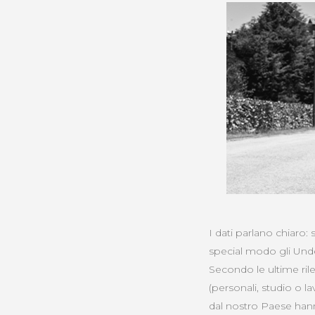
I dati parlano chiaro: 
special modo gli Unde
Secondo le ultime rile
(personali, studio o l
dal nostro Paese hann