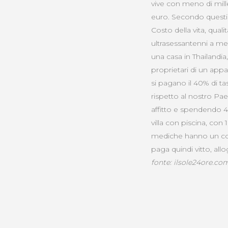
vive con meno di mil
euro. Secondo questi d
Costo della vita, qual
ultrasessantenni a met
una casa in Thailandia
proprietari di un appa
si pagano il 40% di tas
rispetto al nostro P
affitto e spendendo 40
villa con piscina, con
mediche hanno un cost
paga quindi vitto, al
fonte: ilsole24ore.co