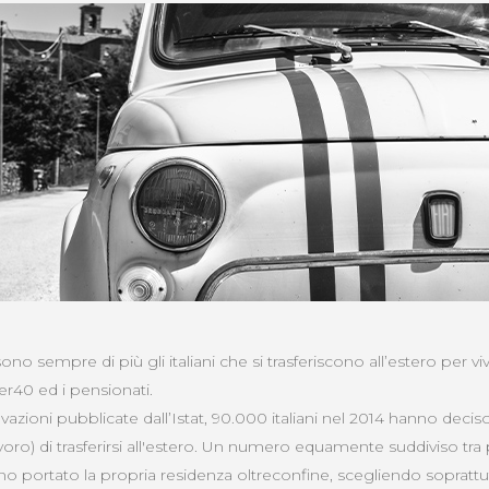
sono sempre di più gli italiani che si trasferiscono all’estero per viv
r40 ed i pensionati.
vazioni pubblicate dall’Istat, 90.000 italiani nel 2014 hanno deciso
avoro) di trasferirsi all'estero. Un numero equamente suddiviso tr
o portato la propria residenza oltreconfine, scegliendo soprattu