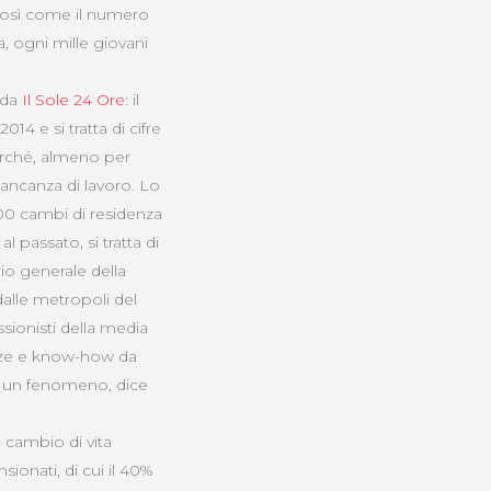
, così come il numero
a, ogni mille giovani
 da
Il Sole 24 Ore
: il
014 e si tratta di cifre
Perché, almeno per
mancanza di lavoro. Lo
.300 cambi di residenza
al passato, si tratta di
io generale della
alle metropoli del
ssionisti della media
nze e know-how da
i. È un fenomeno, dice
 cambio di vita
sionati, di cui il 40%