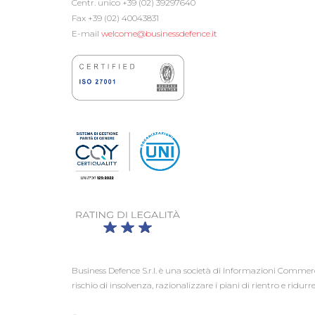
Centr. unico +39 (02) 39297640
Fax +39 (02) 40043831
E-mail
welcome@businessdefence.it
Business Defence S.r.l. è una società di Informazioni Commerci
rischio di insolvenza, razionalizzare i piani di rientro e ridurre