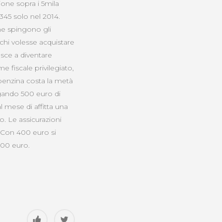
one sopra i 5mila
5345 solo nel 2014.
che spingono gli
 chi volesse acquistare
esce a diventare
e fiscale privilegiato,
a benzina costa la metà
gando 500 euro di
l mese di affitta una
o. Le assicurazioni
. Con 400 euro si
000 euro.