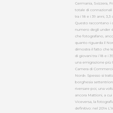
Germania, Svizzera, Fra
totale di connazionali 
tra i 18 e i 39 anni, 3,
Questo raccontano i d
numero degli under 40 a
che fotografano, ancor
quanto riguarda il Nor
dimostra il fatto che l
di giovani tra i 18 e i 
una emigrazione più l
Camera di Commercio 
Nord». Spesso si tratt
borghesia settentrio
riversare poi, una volta
ancora Mattioni, a cu
Viceversa, la fotogra
definitivo: nel 2014 L’