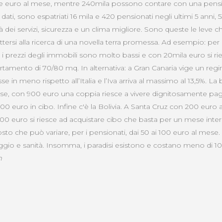
le euro al mese, mentre 240mila possono contare con una pensi
ati, sono espatriati 16 mila e 420 pensionati negli ultimi 5 anni, 
ità dei servizi, sicurezza e un clima migliore. Sono queste le leve 
tersi alla ricerca di una novella terra promessa. Ad esempio: per
, i prezzi degli immobili sono molto bassi e con 20mila euro si ri
rtamento di 70/80 mq. In alternativa: a Gran Canaria vige un regim
se in meno rispetto all’Italia e l’Iva arriva al massimo al 13,5%. L
aese, con 900 euro una coppia riesce a vivere dignitosamente pa
0 euro in cibo. Infine c'è la Bolivia. A Santa Cruz con 200 euro a
 100 euro si riesce ad acquistare cibo che basta per un mese inter
o che può variare, per i pensionati, dai 50 ai 100 euro al mese
loggio e sanità. Insomma, i paradisi esistono e costano meno di 1
m