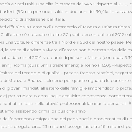
ncia e Stati Uniti. Una cifra in crescita del 34,3% rispetto al 2012
trasferiti (90mila persone), salita in due anni del 30,4%. In sostanz
3 decidono di andarsene dall'Italia.
ati diffusi dalla Camera di Commercio di Monza e Brianza ripresi
ll’estero è cresciuto di oltre 30 punti percentuali tra il 2012 e il 2
a una volta, le differenze tra il Nord e il Sud del nostro paese. 
d, la scelta di andare a vivere all’estero non è dettata solo dalla 
e città da cui nel 2014 si è partiti di più sono Milano (con quasi 3
39 anni), Roma (quasi 3mila trasferimenti) e Torino (1.650). «Rispetto 
imitata nel tempo e di qualità – precisa Renato Mattioni, segretar
di Monza e Brianza – almeno per quanto riguarda le partenze d
a di giovani mandati all'estero dalle famiglie (imprenditori o profe
nale) per studiare o comunque acquisire conoscenze, compete
 rientrati in Italia, nelle attività professionali familiari o personal
i stiamo assistendo ormai da qualche anno.
fia del fenomeno emigrazione dei pensionati è emblematica di un
Inps ha erogato circa 23 milioni di assegni ad oltre 16 milioni di pen