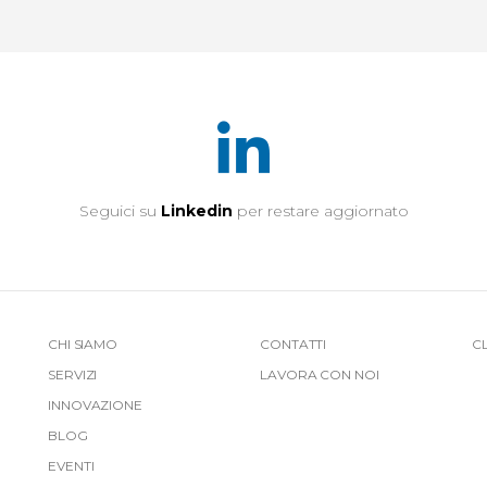
Seguici su
Linkedin
per restare aggiornato
More
CHI SIAMO
CONTATTI
C
SERVIZI
LAVORA CON NOI
Link
INNOVAZIONE
Top
BLOG
EVENTI