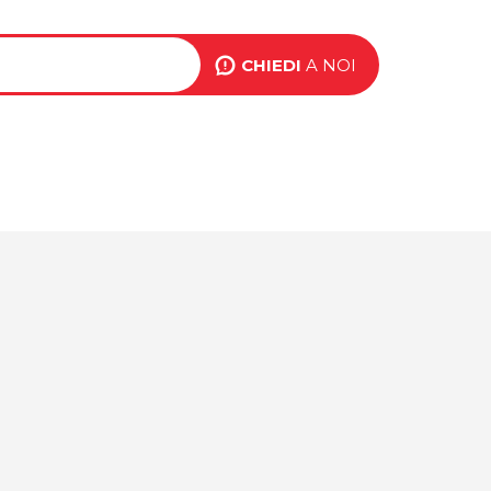
ink
op
CHIEDI
A NOI
BLOG
EVENTI
CONTATTI
ight