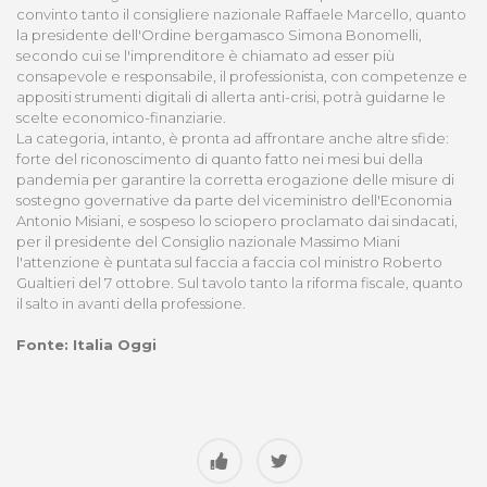
convinto tanto il consigliere nazionale Raffaele Marcello, quanto
la presidente dell'Ordine bergamasco Simona Bonomelli,
secondo cui se l'imprenditore è chiamato ad esser più
consapevole e responsabile, il professionista, con competenze e
appositi strumenti digitali di allerta anti-crisi, potrà guidarne le
scelte economico-finanziarie.
La categoria, intanto, è pronta ad affrontare anche altre sfide:
forte del riconoscimento di quanto fatto nei mesi bui della
pandemia per garantire la corretta erogazione delle misure di
sostegno governative da parte del viceministro dell'Economia
Antonio Misiani, e sospeso lo sciopero proclamato dai sindacati,
per il presidente del Consiglio nazionale Massimo Miani
l'attenzione è puntata sul faccia a faccia col ministro Roberto
Gualtieri del 7 ottobre. Sul tavolo tanto la riforma fiscale, quanto
il salto in avanti della professione.
Fonte: Italia Oggi