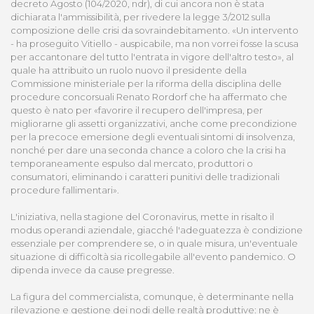
decreto Agosto (104/2020, ndr), di cui ancora non è stata
dichiarata l'ammissibilità, per rivedere la legge 3/2012 sulla
composizione delle crisi da sovraindebitamento. «Un intervento
- ha proseguito Vitiello - auspicabile, ma non vorrei fosse la scusa
per accantonare del tutto l'entrata in vigore dell'altro testo», al
quale ha attribuito un ruolo nuovo il presidente della
Commissione ministeriale per la riforma della disciplina delle
procedure concorsuali Renato Rordorf che ha affermato che
questo è nato per «favorire il recupero dell'impresa, per
migliorarne gli assetti organizzativi, anche come precondizione
per la precoce emersione degli eventuali sintomi di insolvenza,
nonché per dare una seconda chance a coloro che la crisi ha
temporaneamente espulso dal mercato, produttori o
consumatori, eliminando i caratteri punitivi delle tradizionali
procedure fallimentari».
L'iniziativa, nella stagione del Coronavirus, mette in risalto il
modus operandi aziendale, giacché l'adeguatezza è condizione
essenziale per comprendere se, o in quale misura, un'eventuale
situazione di difficoltà sia ricollegabile all'evento pandemico. O
dipenda invece da cause pregresse.
La figura del commercialista, comunque, è determinante nella
rilevazione e gestione dei nodi delle realtà produttive: ne è