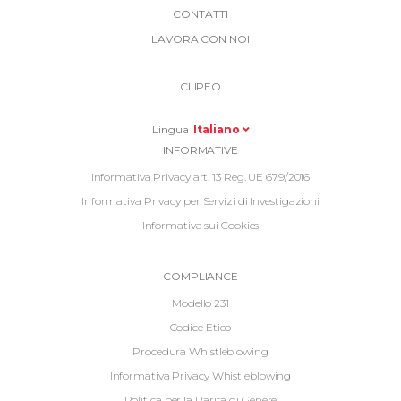
More
CONTATTI
Link
LAVORA CON NOI
Top
Top
Right
CLIPEO
-
Menu
Lingua
Italiano
Informative
INFORMATIVE
Footer
Informativa Privacy art. 13 Reg. UE 679/2016
Informativa Privacy per Servizi di Investigazioni
Informativa sui Cookies
Informative
COMPLIANCE
Footer
Modello 231
2
Codice Etico
Procedura Whistleblowing
Informativa Privacy Whistleblowing
Politica per la Parità di Genere