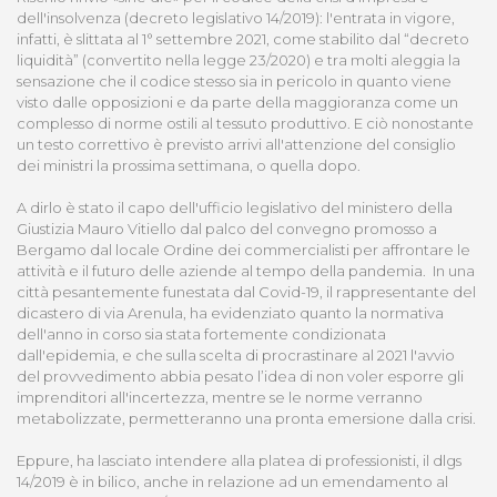
dell'insolvenza (decreto legislativo 14/2019): l'entrata in vigore,
infatti, è slittata al 1° settembre 2021, come stabilito dal “decreto
liquidità” (convertito nella legge 23/2020) e tra molti aleggia la
sensazione che il codice stesso sia in pericolo in quanto viene
visto dalle opposizioni e da parte della maggioranza come un
complesso di norme ostili al tessuto produttivo. E ciò nonostante
un testo correttivo è previsto arrivi all'attenzione del consiglio
dei ministri la prossima settimana, o quella dopo.
A dirlo è stato il capo dell'ufficio legislativo del ministero della
Giustizia Mauro Vitiello dal palco del convegno promosso a
Bergamo dal locale Ordine dei commercialisti per affrontare le
attività e il futuro delle aziende al tempo della pandemia. In una
città pesantemente funestata dal Covid-19, il rappresentante del
dicastero di via Arenula, ha evidenziato quanto la normativa
dell'anno in corso sia stata fortemente condizionata
dall'epidemia, e che sulla scelta di procrastinare al 2021 l'avvio
del provvedimento abbia pesato l’idea di non voler esporre gli
imprenditori all'incertezza, mentre se le norme verranno
metabolizzate, permetteranno una pronta emersione dalla crisi.
Eppure, ha lasciato intendere alla platea di professionisti, il dlgs
14/2019 è in bilico, anche in relazione ad un emendamento al