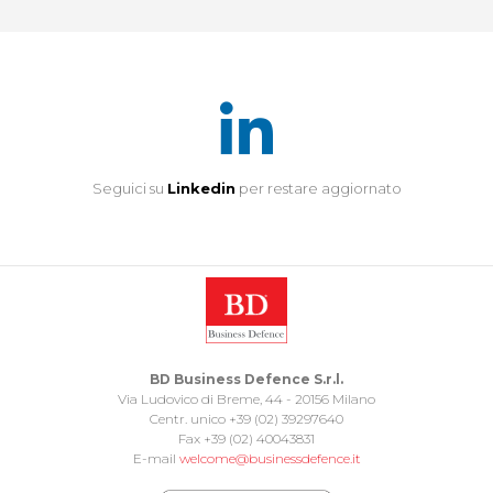
Seguici su
Linkedin
per restare aggiornato
BD Business Defence S.r.l.
Via Ludovico di Breme, 44 - 20156 Milano
Centr. unico +39 (02) 39297640
Fax +39 (02) 40043831
E-mail
welcome@businessdefence.it