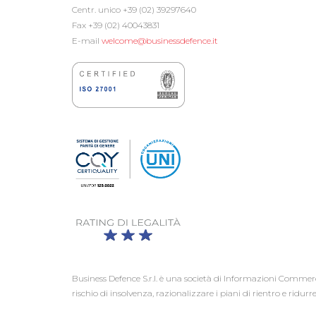
Centr. unico +39 (02) 39297640
Fax +39 (02) 40043831
E-mail
welcome@businessdefence.it
Business Defence S.r.l. è una società di Informazioni Commerci
rischio di insolvenza, razionalizzare i piani di rientro e ridurre