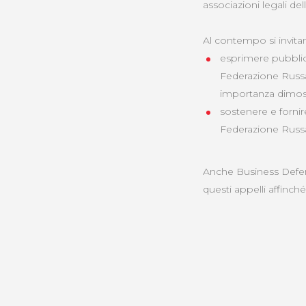
associazioni legali de
Al contempo si invitan
esprimere pubblic
Federazione Russa 
importanza dimost
sostenere e fornir
Federazione Russa 
Anche Business Defence
questi appelli affinc