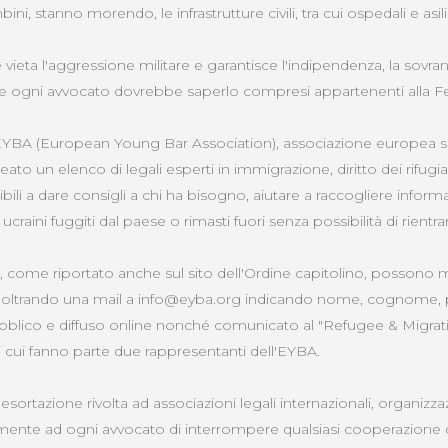
mbini, stanno morendo, le infrastrutture civili, tra cui ospedali e asi
le vieta l'aggressione militare e garantisce l'indipendenza, la sovrani
ati, e ogni avvocato dovrebbe saperlo compresi appartenenti alla 
EYBA (European Young Bar Association), associazione europea sen
eato un elenco di legali esperti in immigrazione, diritto dei rifugiat
bili a dare consigli a chi ha bisogno, aiutare a raccogliere informa
i ucraini fuggiti dal paese o rimasti fuori senza possibilità di rientra
ti, come riportato anche sul sito dell'Ordine capitolino, possono 
, inoltrando una mail a info@eyba.org indicando nome, cognome, pa
ubblico e diffuso online nonché comunicato al "Refugee & Migra
i cui fanno parte due rappresentanti dell'EYBA.
’esortazione rivolta ad associazioni legali internazionali, organizzaz
mente ad ogni avvocato di interrompere qualsiasi cooperazione 