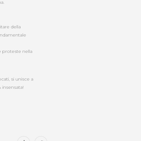
na.
tare della
fondamentale
e proteste nella
cati, si unisce a
A insensata!