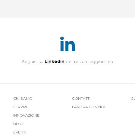
Seguici su
Linkedin
per restare aggiornato
More
CHI SIAMO
CONTATTI
C
SERVIZI
LAVORA CON NOI
Link
INNOVAZIONE
Top
BLOG
EVENTI