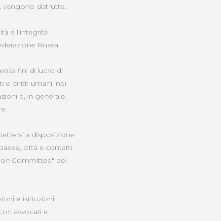
li, vengono distrutte.
tà e l'integrità
Federazione Russa.
za fini di lucro di
i e diritti umani, nei
zioni e, in generale,
re.
mettersi a disposizione
ese, città e contatti.
tion Committee" del
ioni e istituzioni
con avvocati e