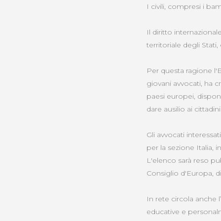
I civili, compresi i ba
Il diritto internaziona
territoriale degli St
Per questa ragione l'
giovani avvocati, ha cr
paesi europei, disponi
dare ausilio ai cittadin
Gli avvocati interessa
per la sezione Italia
L'elenco sarà reso p
Consiglio d'Europa, d
In rete circola anche l
educative e personal