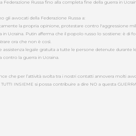
lla Federazione Russa fino alla completa fine della guerra in Ucrai
o gli avvocati della Federazione Russa a:
amente la propria opinione, protestare contro l'aggressione mili
in Ucraina. Putin afferma che il popolo russo lo sostiene: è di 
rare ora che non è così.
e assistenza legale gratuita a tutte le persone detenute durante l
contro la guerra in Ucraina.
 che per l’attività svolta tra i nostri contatti annovera molti avvo
hé TUTTI INSIEME si possa contribuire a dire NO a questa GUERR