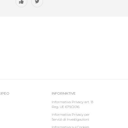
Top
Informative
LIPEO
INFORMATIVE
-
Footer
Informativa Privacy art. 13
Reg. UE 679/2016
Menu
Informativa Privacy per
Servizi di Investigazioni
Informativa sui Cookies