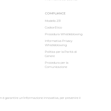
Informative
COMPLIANCE
Footer
Modello 231
Codice Etico
2
Procedura Whistleblowing
Informativa Privacy
Whistleblowing
Politica per la Parità di
Genere
Procedura per la
Comunicazione
on è garantire un’informazione innovativa, per prevenire il