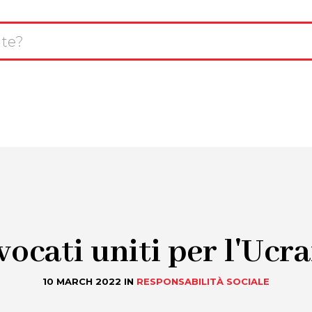
L
avigazione
T
CHI SIAMO
SERVIZI
INNOVAZIONE
rincipale
R
ocati uniti per l'Ucr
10 MARCH 2022
IN
RESPONSABILITÀ SOCIALE