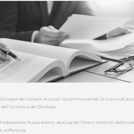
Europea dei Giovani Avvocati sta promuovendo la ricerca di avvo
 dell'Ucraina e del Donbass.
Federazione Russa stanno attaccando l'intero territorio dell'Ucrain
 e sofferenza.