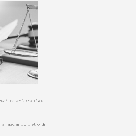
cati esperti per dare
a, lasciando dietro di