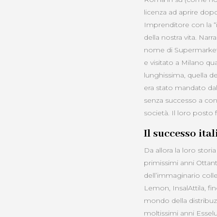
licenza ad aprire dopo
Imprenditore con la “
della nostra vita. Nar
nome di Supermarket (
e visitato a Milano qu
lunghissima, quella de
era stato mandato dall
senza successo a conv
società. Il loro posto 
Il successo ita
Da allora la loro stor
primissimi anni Otta
dell’immaginario colle
Lemon, InsalAttila, fi
mondo della distribuzi
moltissimi anni Esselu