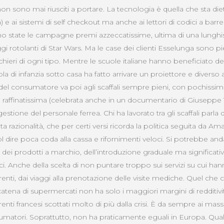
i non sono mai riusciti a portare. La tecnologia è quella che sta diet
 e ai sistemi di self checkout ma anche ai lettori di codici a barre
ono state le campagne premi azzeccatissime, ultima di una lunghis
ggi rotolanti di Star Wars. Ma le case dei clienti Esselunga sono pi
chieri di ogni tipo. Mentre le scuole italiane hanno beneficiato del
la di infanzia sotto casa ha fatto arrivare un proiettore e diverso 
del consumatore va poi agli scaffali sempre pieni, con pochissime
a raffinatissima (celebrata anche in un documentario di Giuseppe 
 gestione del personale ferrea. Chi ha lavorato tra gli scaffali par
azionalità, che per certi versi ricorda la politica seguita da Amaz
 dire poca coda alla cassa e rifornimenti veloci. Si potrebbe and
i, dei prodotti a marchio, dell’introduzione graduale ma significativ
gici. Anche della scelta di non puntare troppo sui servizi su cui ha
ti, dai viaggi alla prenotazione delle visite mediche. Quel che 
catena di supermercati non ha solo i maggiori margini di redditiv
nti francesi scottati molto di più dalla crisi. È da sempre ai massim
umatori. Soprattutto, non ha praticamente eguali in Europa. Qua