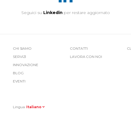
Seguici su
Linkedin
per restare aggiornato
More
CHI SIAMO
CONTATTI
C
SERVIZI
LAVORA CON NOI
Link
INNOVAZIONE
Top
BLOG
EVENTI
Right
Lingua
Italiano