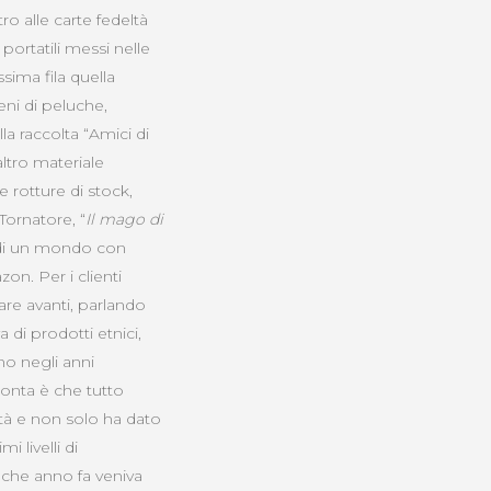
ro alle carte fedeltà
 portatili messi nelle
sima fila quella
eni di peluche,
la raccolta “Amici di
altro materiale
 rotture di stock,
Tornatore, “
Il mago di
la di un mondo con
on. Per i clienti
are avanti, parlando
a di prodotti etnici,
nno negli anni
conta è che tutto
ità e non solo ha dato
i livelli di
lche anno fa veniva