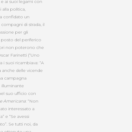
 e ai suoi legami con
alla politica,
 ha confidato un
i compagni di strada, il
ssione per gli
l posto del periferico
vatori non poterono che
scar Farinetti (“Uno
 i suoi ricambiava: “A
erà anche delle vicende
 una campagna
 illuminante
nel suo ufficio con
le Americana
: “Non
ato interessato a
a” e “Se avessi
o”. Se tutti noi, da
ha ottenuto una