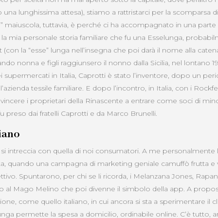
 una lunghissima attesa), stiamo a rattristarci per la scomparsa d
i” maiuscola, tuttavia, è perché ci ha accompagnato in una parte
ra la mia personale storia familiare che fu una Esselunga, probabi
con la “esse” lunga nell’insegna che poi darà il nome alla catena
ando nonna e figli raggiunsero il nonno dalla Sicilia, nel lontano 1
i supermercati in Italia, Caprotti è stato l’inventore, dopo un pe
’azienda tessile familiare. E dopo l’incontro, in Italia, con i Rockf
incere i proprietari della Rinascente a entrare come soci di mi
fu preso dai fratelli Caprotti e da Marco Brunelli.
liano
ia si intreccia con quella di noi consumatori. A me personalmente la
nta, quando una campagna di marketing geniale camuffò frutta e 
ttivo. Spuntarono, per chi se li ricorda, i Melanzana Jones, Rapa
no al Mago Melino che poi divenne il simbolo della app. A proposit
one, come quello italiano, in cui ancora si sta a sperimentare il cl
nga permette la spesa a domicilio, ordinabile online. C’è tutto, an