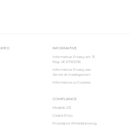
Top
Informative
LIPEO
INFORMATIVE
-
Footer
Informativa Privacy art. 13
Reg. UE 679/2016
Menu
Informativa Privacy per
Servizi di Investigazioni
Informativa sui Cookies
Informative
COMPLIANCE
Footer
Modello 231
Codice Etico
2
Procedura Whistleblowing