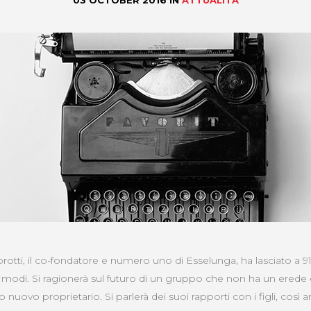
03 OCTOBER 2016
IN
ATTUALITÀ
otti, il co-fondatore e numero uno di Esselunga, ha lasciato a 
le modi.
Si ragionerà sul futuro di un gruppo che non ha un erede
o nuovo proprietario. Si parlerà dei suoi rapporti con i figli, così 