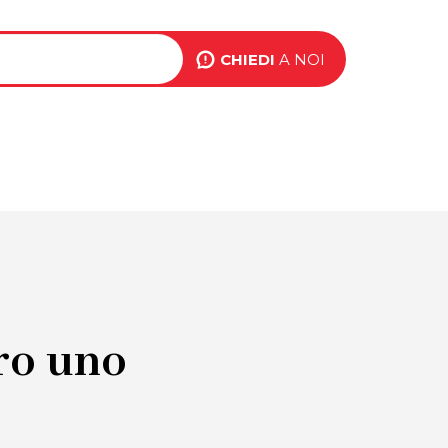
ink
op
CHIEDI
A NOI
BLOG
EVENTI
CONTATTI
ight
ro uno