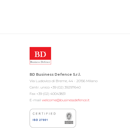
BD Business Defence S.r.l.
Via Ludovico di Breme, 44 - 20156 Milano
Centr. unico +39 (02) 39297640
Fax +39 (02) 40043831
E-mail
welcome@businessdefence.it