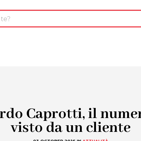
L
avigazione
T
CHI SIAMO
SERVIZI
INNOVAZIONE
rincipale
R
rdo Caprotti, il nume
visto da un cliente