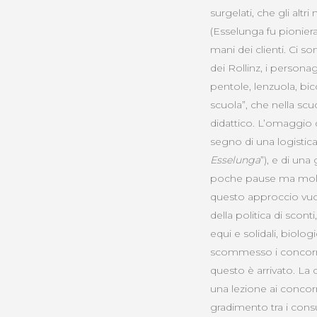
surgelati, che gli altr
(Esselunga fu pioniera)
mani dei clienti. Ci s
dei Rollinz, i persona
pentole, lenzuola, bic
scuola”, che nella scuo
didattico. L’omaggio 
segno di una logistic
Esselunga
”), e di una
poche pause ma molta r
questo approccio vuol
della politica di scont
equi e solidali, biolo
scommesso i concorren
questo è arrivato. La 
una lezione ai concorre
gradimento tra i cons