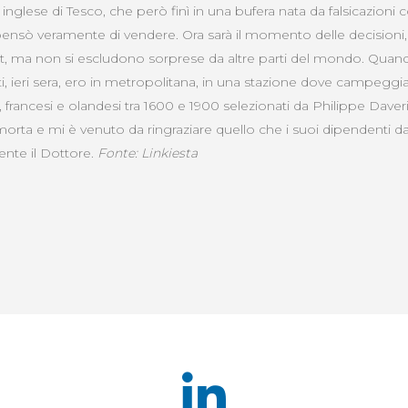
inglese di Tesco, che però finì in una bufera nata da falsicazioni c
i pensò veramente di vendere. Ora sarà il momento delle decisioni
rt, ma non si escludono sorprese da altre parti del mondo. Quando
i, ieri sera, ero in metropolitana, in una stazione dove campeggia
ani, francesi e olandesi tra 1600 e 1900 selezionati da Philippe Dave
orta e mi è venuto da ringraziare quello che i suoi dipendenti d
nte il Dottore.
Fonte: Linkiesta