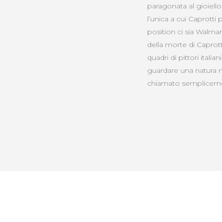
paragonata al gioiello 
l’unica a cui Caprott
position ci sia Walma
della morte di Caprott
quadri di pittori itali
guardare una natura m
chiamato sempliceme