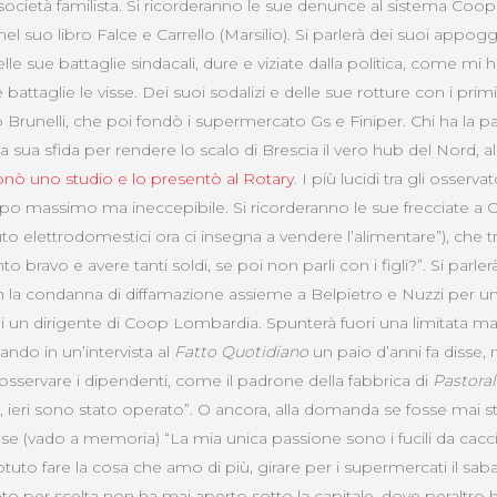
 società familista. Si ricorderanno le sue denunce al sistema Coop
 nel suo libro Falce e Carrello (Marsilio). Si parlerà dei suoi appoggi 
elle sue battaglie sindacali, dure e viziate dalla politica, come mi
 battaglie le visse. Dei suoi sodalizi e delle sue rotture con i prim
 Brunelli, che poi fondò i supermercato Gs e Finiper. Chi ha la pa
la sua sfida per rendere lo scalo di Brescia il vero hub del Nord, a
ò uno studio e lo presentò al Rotary
. I più lucidi tra gli osser
po massimo ma ineccepibile. Si ricorderanno le sue frecciate a O
elettrodomestici ora ci insegna a vendere l’alimentare”), che tra
to bravo e avere tanti soldi, se poi non parli con i figli?”. Si parl
con la condanna di diffamazione assieme a Belpietro e Nuzzi per
 di un dirigente di Coop Lombardia. Spunterà fuori una limitata ma
do in un’intervista al
Fatto Quotidiano
un paio d’anni fa disse, 
osservare i dipendenti, come il padrone della fabbrica di
Pastora
 ieri sono stato operato”. O ancora, alla domanda se fosse mai st
se (vado a memoria) “La mia unica passione sono i fucili da cacci
tuto fare la cosa che amo di più, girare per i supermercati il sabat
 per scelta non ha mai aperto sotto la capitale, dove peraltro 