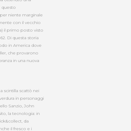
i questo
 per niente marginale
lmente con il vecchio
) il primo posto visto
962. Di questa storia
riodo in America dove
eller, che provarono
noranza in una nuova
 scintilla scattò nei
verdura in personaggi
nello Sanzio, John
o, la tecnologia: in
ick&collect, da
che il fresco e i