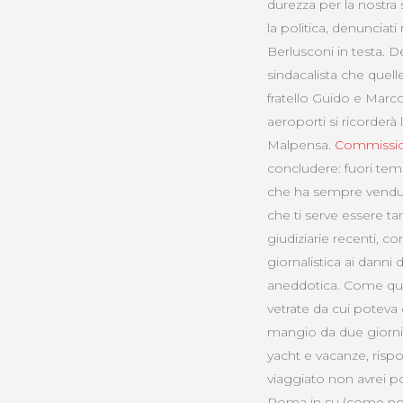
durezza per la nostra
la politica, denunciati
Berlusconi in testa. D
sindacalista che quelle
fratello Guido e Marco
aeroporti si ricorderà 
Malpensa.
Commission
concludere: fuori tem
che ha sempre venduto 
che ti serve essere tan
giudiziarie recenti, 
giornalistica ai danni
aneddotica. Come quan
vetrate da cui poteva 
mangio da due giorni,
yacht e vacanze, rispo
viaggiato non avrei po
Roma in su (come noto