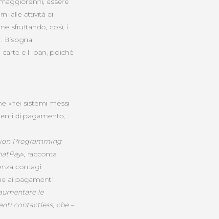
 maggiorenni, essere
i alle attività di
e sfruttando, così, i
a. Bisogna
 carte e l’Iban, poiché
he «nei sistemi messi
umenti di pagamento,
ication Programming
matPay
», racconta
enza contagi
ne ai pagamenti
 aumentare le
nti contactless, che –