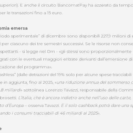
superiori). E anche il circuito BancomatPay ha azzerato da tem
r le transazioni fino a 15 euro.
nomia emersa
riodo sperimentale” di dicembre sono disponibili 227,9 milioni di
rdi per ciascuno dei tre semestri successivi. Se le risorse non co
spettanti - si legge nel Dm - «gli stessi sono proporzionalmente rid
rati con le eventuali maggiori entrate derivanti dall’emersione d
icazione del programma».
cashless” (dalle detrazioni del 19% solo per alcune spese tracciabili f
e in aggiunta, fino al 2025, «
una riduzione annua del sommerso di 
,8 miliardi
» sottolinea Lorenzo Tavazzi, responsabile della Comm
rosetti.
L’Italia, che è ancora indietro anche nell’uso delle carte
to d’Europa
– osserva Tavazzi.
E il solo cashback potrà dare una 
ndo i consumi tracciabili di 46 miliardi al 2025
».
e