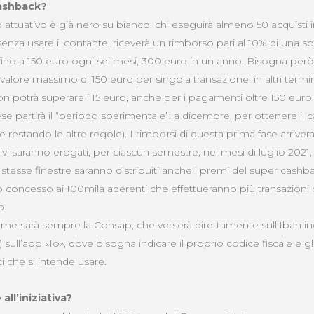
ashback?
attuativo è già nero su bianco: chi eseguirà almeno 50 acquisti 
nza usare il contante, riceverà un rimborso pari al 10% di una sp
 fino a 150 euro ogni sei mesi, 300 euro in un anno. Bisogna per
 valore massimo di 150 euro per singola transazione: in altri termi
n potrà superare i 15 euro, anche per i pagamenti oltre 150 euro.
se partirà il “periodo sperimentale”: a dicembre, per ottenere il
e restando le altre regole). I rimborsi di questa prima fase arrive
ivi saranno erogati, per ciascun semestre, nei mesi di luglio 2021
 stesse finestre saranno distribuiti anche i premi del super cashba
o concesso ai 100mila aderenti che effettueranno più transazioni 
o.
me sarà sempre la Consap, che verserà direttamente sull’Iban ind
 sull’app «Io», dove bisogna indicare il proprio codice fiscale e gl
 che si intende usare.
all’iniziativa?