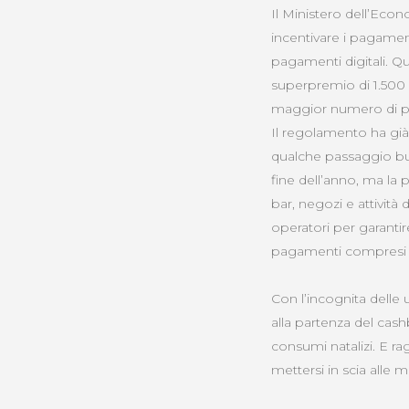
Il Ministero dell’Eco
incentivare i pagamenti
pagamenti digitali. Qu
superpremio di 1.500 eu
maggior numero di pa
Il regolamento ha già
qualche passaggio buro
fine dell’anno, ma la
bar, negozi e attività
operatori per garanti
pagamenti compresi da
Con l’incognita delle 
alla partenza del cash
consumi natalizi. E rag
mettersi in scia alle 