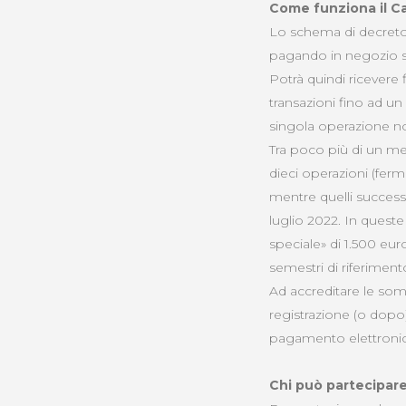
Come funziona il C
Lo schema di decreto 
pagando in negozio se
Potrà quindi ricevere
transazioni fino ad un
singola operazione no
Tra poco più di un me
dieci operazioni (ferm
mentre quelli success
luglio 2022. In queste
speciale» di 1.500 eur
semestri di riferiment
Ad accreditare le som
registrazione (o dopo)
pagamento elettronici
Chi può partecipare 