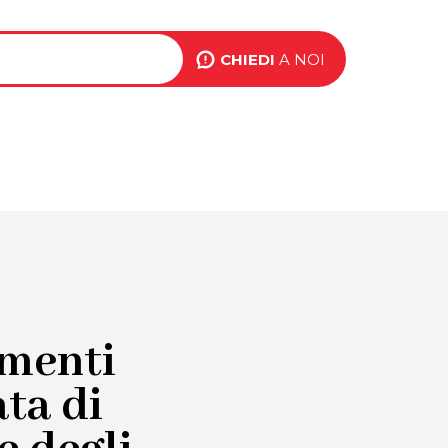
ink
op
CHIEDI
A NOI
BLOG
EVENTI
CONTATTI
ight
amenti
ata di