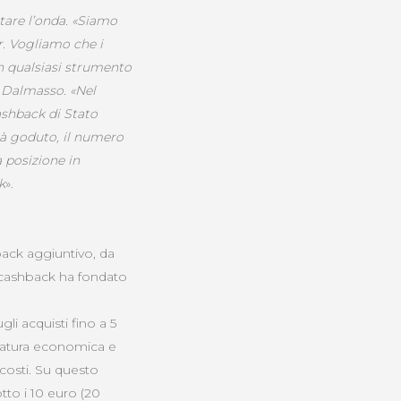
tare l’onda. «Siamo
r. Vogliamo che i
on qualsiasi strumento
o Dalmasso. «Nel
cashback di Stato
ià goduto, il numero
a posizione in
k
».
hback aggiuntivo, da
 cashback ha fondato
li acquisti fino a 5
 natura economica e
costi. Su questo
to i 10 euro (20