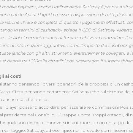
di mobile payment, anche l’indipendente Satispay è pronta a sfrut
zione con le Api di PagoPa messe a disposizione di tutti gli issue
 la visione chiara e completa di quanto i pagamenti effettuati c
rtando in termini di cashback», spiega il CEO di Satispay, Albert
 – le Api ci permetteranno di fornire a chi vorrà controllare il 
serie di informazioni aggiuntive, come l’importo del cashback g
ttuate (anche con gli altri strumenti eventualmente collegati) e l
se si rientra tra i 100mila cittadini che riceveranno il supercashbac
li ai costi
 cui stanno pensando i diversi operatori, c’è la proposta di un cas
Stato. Ci sta pensando certamente Satispay (che sul sistema del
 ma anche qualche banca.
 che i player possano accordarsi per azzerare le commissioni Pos sug
l presidente del Consiglio, Giuseppe Conte. Troppi ostacoli, di
 che qualcuno decida di muoversi in autonomia, con un taglio dei 
in vantaggio: Satispay, ad esempio, non prevede commissioni sot