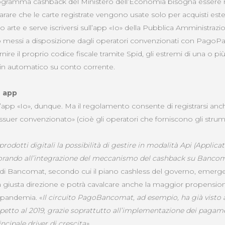
rogramma cashback del Ministero dell’Economia bisogna essere
chiarare che le carte registrate vengono usate solo per acquisti estern
 arte e serve iscriversi sull’app «Io» della Pubblica Amministrazion
 messi a disposizione dagli operatori convenzionati con PagoP
ire il proprio codice fiscale tramite Spid, gli estremi di una o più
o in automatico su conto corrente.
e app
l’app «Io», dunque. Ma il regolamento consente di registrarsi anc
issuer convenzionato» (cioè gli operatori che forniscono gli str
i prodotti digitali la possibilità di gestire in modalità Api (Appl
avorando all’integrazione del meccanismo del cashback su Banco
 di Bancomat, secondo cui il piano cashless del governo, emerg
a giusta direzione e potrà cavalcare anche la maggior propensio
a pandemia. «
Il circuito PagoBancomat, ad esempio, ha già visto
ispetto al 2019, grazie soprattutto all’implementazione dei pagame
incipale driver di crescita».