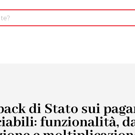
L
avigazione
T
CHI SIAMO
SERVIZI
INNOVAZIONE
rincipale
R
ack di Stato sui pag
iabili: funzionalità, d