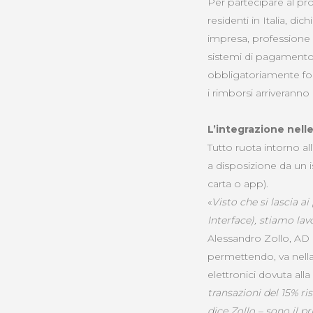
Per partecipare al p
residenti in Italia, di
impresa, professione o
sistemi di pagamento
obbligatoriamente forn
i rimborsi arriverann
L’integrazione nell
Tutto ruota intorno al
a disposizione da un 
carta o app).
«
Visto che si lascia a
Interface), stiamo l
Alessandro Zollo, AD
permettendo, va nell
elettronici dovuta all
transazioni del 15% r
dice Zollo – sono il pr