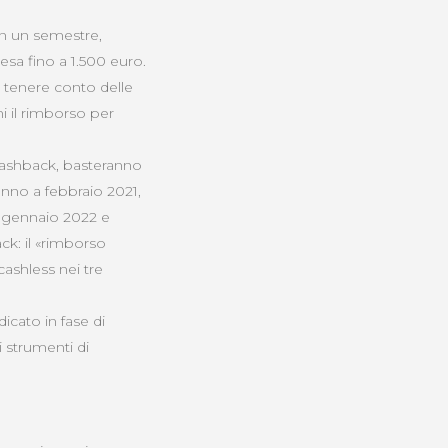
in un semestre,
esa fino a 1.500 euro.
ò tenere conto delle
ni il rimborso per
 cashback, basteranno
ranno a febbraio 2021,
, gennaio 2022 e
ck: il «rimborso
cashless nei tre
icato in fase di
i strumenti di