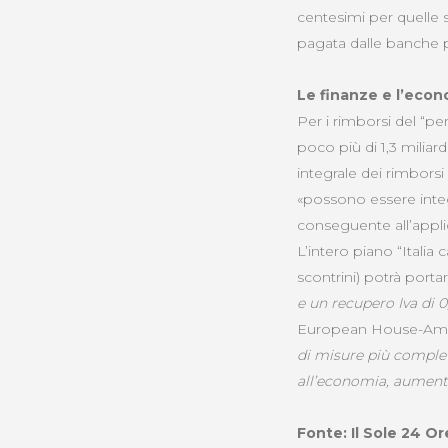
centesimi per quelle 
pagata dalle banche pe
Le finanze e l’eco
Per i rimborsi del “pe
poco più di 1,3 milia
integrale dei rimborsi 
«possono essere integ
conseguente all’appl
L’intero piano “Italia 
scontrini) potrà portar
e un recupero Iva di 0
European House-Amb
di misure più comple
all’economia, aumenta
Fonte: Il Sole 24 Or