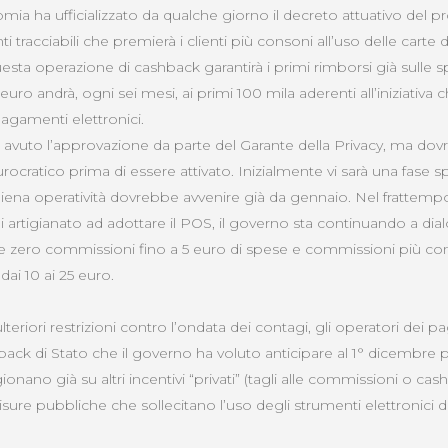
nomia ha ufficializzato da qualche giorno il decreto attuativo del
 tracciabili che premierà i clienti più consoni all’uso delle carte d
esta operazione di cashback garantirà i primi rimborsi già sulle spe
ro andrà, ogni sei mesi, ai primi 100 mila aderenti all’iniziativa c
gamenti elettronici.
 avuto l’approvazione da parte del Garante della Privacy, ma dov
cratico prima di essere attivato. Inizialmente vi sarà una fase s
 piena operatività dovrebbe avvenire già da gennaio. Nel frattemp
 di artigianato ad adottare il POS, il governo sta continuando a dia
re zero commissioni fino a 5 euro di spese e commissioni più co
i 10 ai 25 euro.
ulteriori restrizioni contro l’ondata dei contagi, gli operatori dei
back di Stato che il governo ha voluto anticipare al 1° dicembre pe
ionano già su altri incentivi “privati” (tagli alle commissioni o ca
misure pubbliche che sollecitano l’uso degli strumenti elettronici