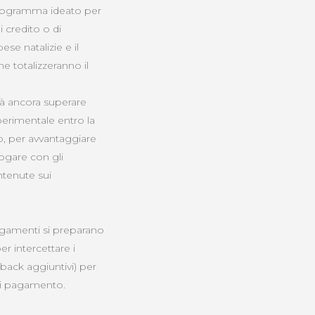
 programma ideato per
i credito o di
se natalizie e il
he totalizzeranno il
rà ancora superare
perimentale entro la
o, per avvantaggiare
logare con gli
ntenute sui
 pagamenti si preparano
r intercettare i
shback aggiuntivi) per
 di pagamento.