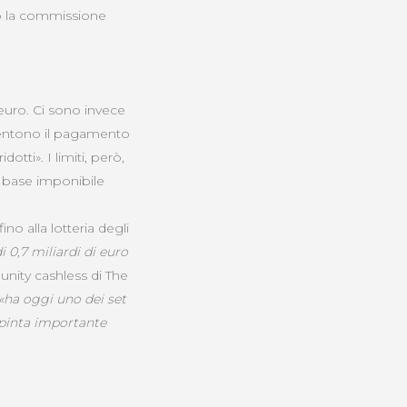
po la commissione
 euro. Ci sono invece
nsentono il pagamento
otti». I limiti, però,
i base imponibile
ino alla lotteria degli
0,7 miliardi di euro
unity cashless di The
, «ha oggi uno dei set
spinta importante