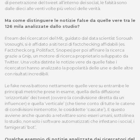
di penetrazione del tweet all’interno dei social, le falsità sono
dalle dieci alle venti volte più veloci delle verità.
Ma come distinguere le notizie false da quelle vere tra le
126 mila analizzate dallo studio?
Il team dei ricercatori del Mit, guidato dal data scientist Soroush
Vosoughi, si è affidato a siti terzi di factchecking affidabili (es.
Factcheck.org, Politifact, Snopes) per poi affinare la ricerca
grazie a Gnip, un motore di ricerca proprietario sviluppato da
Twitter. Una volta distinte le notizie vere da quelle false i
ricercatori hanno analizzato la popolarità delle une e delle altre
con risultati incredibili.
Le fake news battono nettamente quelle vere su entrambe le
principali metriche prese in esame, quella della diffusione
‘orizzontale’ dei tweet (ovvero la condivisione diretta da un
influencer) e quella ‘verticale’ (che tiene conto di tutte le catene
di condivisioni ininterrotte, le cosiddette ‘cascate’). E questo
avviene anche quando a retwittare sono esseri umani, sottolinea
lo studio, non solo i software automatizzati che infestano i social, i
famigerati ‘bot’.
Qualche esempio di notizie analizzate dai ricercatori del