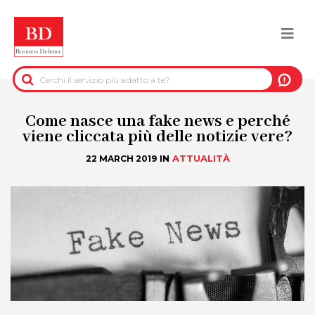
Salta
al
Togg
contenuto
principale
navi
BACK
INFORMAZIONI PRE-CONTRATTUALI
Come nasce una fake news e perché
viene cliccata più delle notizie vere?
INFORMAZIONI PER IL RECUPERO DEL
IN
ATTUALITÀ
22 MARCH 2019
CREDITO
INFORMAZIONI IMMOBILIARI
DATI UFFICIALI
DUE DILIGENCE
SERVIZI ANTIFRODE