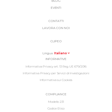
BLOG
EVENTI
More
CONTATTI
Link
LAVORA CON NOI
Top
Top
Right
CLIPEO
-
Menu
Lingua
Italiano
Informative
INFORMATIVE
Footer
Informativa Privacy art. 13 Reg. UE 679/2016
Informativa Privacy per Servizi di Investigazioni
Informativa sui Cookies
Informative
COMPLIANCE
Footer
Modello 231
2
Codice Etico