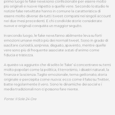
primo luogo le fake news sono confezionate per essere molto
più originali e nuove rispetto a quelle vere. Secondo lo studio le
notizie false retwittate hanno in comune la caratteristica di
essere molto diverse da tutti i tweet comparsi nei singoli account
nei due mesi precedenti. E chi condivide storie considerate
nuove e originali conquista un maggior seguito.
In secondo luogo, le fake news fanno abilmente leva su forti
emozioni umane molto più dei normali tweet. Sono in grado di
suscitare curiosità, sorpresa, disgusto, spavento, mentre quelle
vere sono più di frequente associate a stati d’animo come
fiducia e tristezza.
A questo va aggiunto che di solito le ‘fake’ si concentrano su temi
molto popolari come la politica, il terrorismo, i disastri naturali, la
finanza e la scienza. Taglio emozionale, tema gettonato, storia
originale e percepita come nuova: ecco come il falso su Twitter,
batte regolarmente il vero. Sono le dinamiche dei social e i
media tradizionali non ci possono fare niente.
Fonte: Il Sole 24 Ore