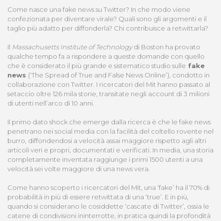
Come nasce una fake news su Twitter? In che modo viene
confezionata per diventare virale? Quali sono gli argomenti e il
taglio più adatto per diffonderla? Chi contribuisce a retwittarla?
Il
Massachusetts Institute of Technology
di Boston ha provato
qualche tempo fa a rispondere a queste domande con quello
che è considerato il più grande e sistematico studio sulle
fake
news
(‘The Spread of True and False News Online’), condotto in
collaborazione con Twitter. I ricercatori del Mit hanno passato al
setaccio oltre 126 mila storie, transitate negli account di 3 milioni
di utenti nell’arco di 10 anni.
Il primo dato shock che emerge dalla ricerca è che le fake news
penetrano nei social media con la facilità del coltello rovente nel
burro, diffondendosi a velocità assai maggiore rispetto agli altri
articoli veri e propri, documentati e verificati. In media, una storia
completamente inventata raggiunge i primi 1500 utenti a una
velocità sei volte maggiore di una news vera.
Come hanno scoperto i ricercatori del Mit, una ‘fake’ ha il 70% di
probabilità in più di essere retwittata di una ‘true’. E in più,
quando si considerano le cosiddette ‘cascate di Twitter’, ossia le
catene di condivisioni ininterrotte, in pratica quindi la profondità