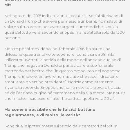
Mit
Nell’agosto del 2015 indiscrezioni circolate sui social riferivano di
un Donald Trump che aveva permesso a un bambino malato di
volare sul suo aereo per avere urgenti cure mediche. Notizia
quasi del tutto vera, secondo Snopes, ma retwittata solo da 1300
persone.
Mentre pochi mesi dopo, nel febbraio 2016, ha avuto una
diffusione quasi trenta volte superiore (condivisa da 38 mila
utilizzatori Twitter) la notizia della morte dell’anziano cugino di
Trump che negava a Donald di partecipare al suo funerale,
mettendo per iscritto che “in quanto orgoglioso del cognome
Trump, vi imploro, er favore non lasciate che sacchi di catarro
ambulante diventino presidente”. Notizia completamente
inventata secondo Snopes, che non è riuscito a trovare traccia
né dell’anziano cugino né tantomeno della sua morte. Ma notizia
che, in tutto il suo essere ‘fake’, ha battuta quella vera 30 a 1.
Ma come è possibile che le falsità battano
regolarmente, e di molto, le verità?
Sono due le ipotesi messe sul tavolo dai ricercatori del Mit. In