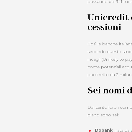
passando dai 341 milia
Unicredit
cessioni
Così le banche italian
secondo questo studio
incagli (Unlikely to pa
come potenziali acqui
pacchetto da 2 miliard
Sei nomi d
Dal canto loro i compr
piano sono sei:
Dobank
, nata da