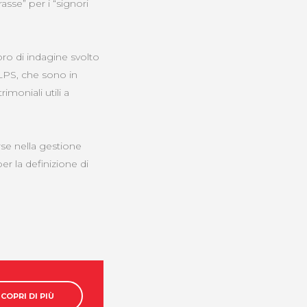
asse” per i “signori
oro di indagine svolto
TULPS, che sono in
imoniali utili a
orse nella gestione
er la definizione di
COPRI DI PIÙ