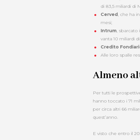
di 83,5 miliardi di 
Cerved
, che ha in
mesi;
Intrum
, sbarcato 
vanta 10 miliardi di
Credito Fondiar
Alle loro spalle r
Almeno alt
Per tutti le prospetti
hanno toccato i 71 mil
per circa altri 66 milia
quest’anno.
E visto che entro il 20