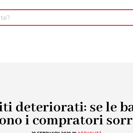
L
avigazione
T
CHI SIAMO
SERVIZI
INNOVAZIONE
rincipale
R
ti deteriorati: se le 
ono i compratori sor