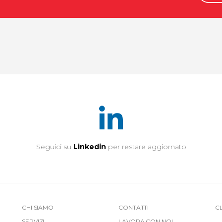
Seguici su
Linkedin
per restare aggiornato
More
CHI SIAMO
CONTATTI
C
SERVIZI
LAVORA CON NOI