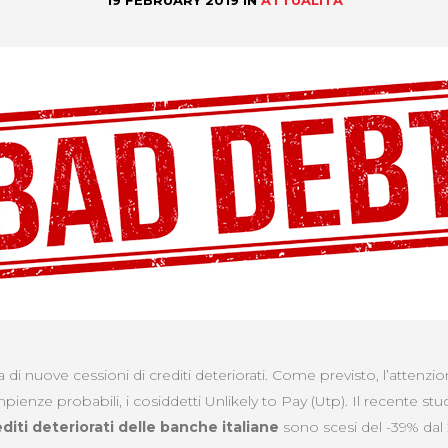
19 FEBRUARY 2019
IN
ATTUALITÀ
gna di nuove cessioni di crediti deteriorati. Come previsto, l’attenzi
pienze probabili, i cosiddetti Unlikely to Pay (Utp). Il recente stu
editi deteriorati delle banche italiane
sono scesi del -39% dal 