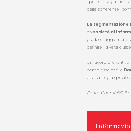
ripulire integralmente 
delle sofferenze” co
La segmentazione ma
da
società di Infor
grado di aggiornare l’a
definire i diversi cluste
Un lavoro preventivo i
complessa che le
Ban
una strategia specifica
Fonte: Gooruf/BD Bu
Informazion