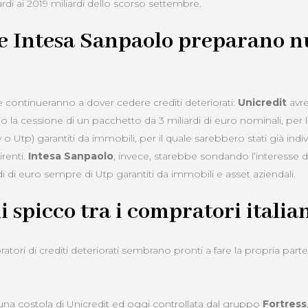
rdi ai 2019 miliardi dello scorso settembre.
 e Intesa Sanpaolo preparano 
e continueranno a dover cedere crediti deteriorati:
Unicredit
avr
 la cessione di un pacchetto da 3 miliardi di euro nominali, per
y o Utp) garantiti da immobili, per il quale sarebbero stati già indi
renti.
Intesa Sanpaolo
, invece, starebbe sondando l’interesse 
i di euro sempre di Utp garantiti da immobili e asset aziendali.
i spicco tra i compratori italia
atori di crediti deteriorati sembrano pronti a fare la propria part
 una costola di Unicredit ed oggi controllata dal gruppo
Fortress