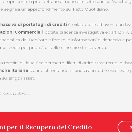
i propri conti, si prospettano almeno altri sette anni di “vacche gr
me segnala un approfondimento sul Fatto Quotidiano.
ssiva di portafogli di crediti
è sviluppabile attraverso un lav
mazioni Commerciali
, dotate di licenza investigativa ex art 134 
nagrafica del Debitore e fornire le informazioni di rintraccio e patr
r di crediti per priorità e livello di rischio di insolvenza.
n termini di riqualifica permette difatti di ottimizzare tempi e ris
che Italiane
stanno affrontando in questi anni ed è essenziale p
 sui singoli asset.
siness Defence
i per il Recupero del Credito
S