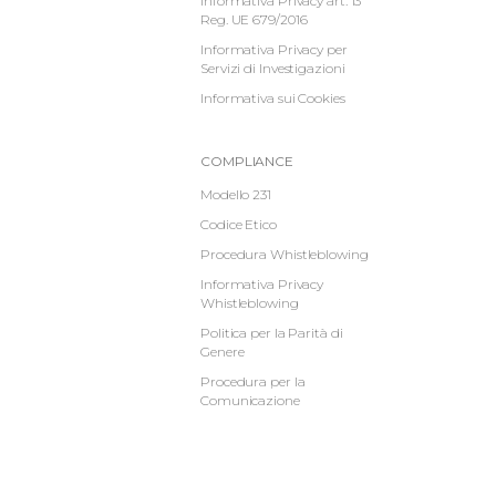
-
Footer
Informativa Privacy art. 13
Reg. UE 679/2016
Menu
Informativa Privacy per
Servizi di Investigazioni
Informativa sui Cookies
Informative
COMPLIANCE
Footer
Modello 231
Codice Etico
2
Procedura Whistleblowing
Informativa Privacy
Whistleblowing
Politica per la Parità di
Genere
Procedura per la
Comunicazione