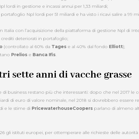
Npl lordi in gestione e incassi annui per 1,33 miliardi;
 portafoglio Npl lordi per 51 miliardi e ha visto i ricavi salire a 99 mi
in Italia con l’acquisizione della piattaforma di gestione Npl di I
 crediti deteriorati in portafoglio;
io
(controllato al 60% da
Tages
e al 40% dal fondo
Elliott
);
estano
Prelios
e
Banca Ifis
.
ri sette anni di vacche grasse
ve di business restano più che interessanti: dopo che nel 2017 le
iardi di euro di valore nominale, nel 2018 si dovrebbero essere re
rdi e le stime di
PricewaterhouseCoopers
parlano di almeno altr
26 gli istituti europei, per ottemperare alle richieste delle autorità