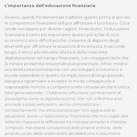
L’importanza dell’educazione finanziaria
Diviene, quindi, fondamentale trasferire quanto prima ai giovani
le competenze finanziarie utili per affrontare il loro futuro. Ciò si
rende necessario per diverse ragioni. Innanzitutto, l’educazione
finanziaria è tanto più importante quanto più le fasi di ciclo
economico sono difficili poiché consente di disporre degli
strumenti per affrontare le situazioni di incertezza. In secondo
luogo, è ancor più rilevante alla luce della crescente
digitalizzazione nel campo finanziario, con i maggiori rischi che
la minore prossimità relazionale può presentare. Infine, mostra
una stretta interconnessione con uno sviluppo economico e
sociale sostenibile in quanto ha implicazioni di lungo periodo,
insegna a risparmiare e investire in modo consapevole e
responsabile nonché a compiere scelte virtuose anche in ottica
intergenerazionale. “
Dobbiamo affrontare cambiamenti di
paradigma come la digitalizzazione, che non si ferma e anzi
procede a passi velocissimi, senza criminalizzare i
comportamenti, ma attrezzandosi per non aggravare la
situazione. Serve un’educazione finanziaria che non voglia dire
soltanto imparare la differenza tra interessi semplici e interessi
composti, ma essere consapevoli delle proprie entrate, delle
proprie uscite, della sostenibilità dei debiti che si assumono