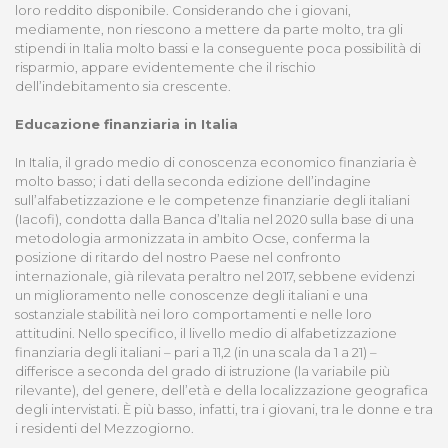
loro reddito disponibile. Considerando che i giovani,
mediamente, non riescono a mettere da parte molto, tra gli
stipendi in Italia molto bassi e la conseguente poca possibilità di
risparmio, appare evidentemente che il rischio
dell’indebitamento sia crescente.
Educazione finanziaria in Italia
In Italia, il grado medio di conoscenza economico finanziaria è
molto basso; i dati della seconda edizione dell’indagine
sull’alfabetizzazione e le competenze finanziarie degli italiani
(Iacofi), condotta dalla Banca d’Italia nel 2020 sulla base di una
metodologia armonizzata in ambito Ocse, conferma la
posizione di ritardo del nostro Paese nel confronto
internazionale, già rilevata peraltro nel 2017, sebbene evidenzi
un miglioramento nelle conoscenze degli italiani e una
sostanziale stabilità nei loro comportamenti e nelle loro
attitudini. Nello specifico, il livello medio di alfabetizzazione
finanziaria degli italiani – pari a 11,2 (in una scala da 1 a 21) –
differisce a seconda del grado di istruzione (la variabile più
rilevante), del genere, dell’età e della localizzazione geografica
degli intervistati. È più basso, infatti, tra i giovani, tra le donne e tra
i residenti del Mezzogiorno.