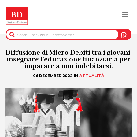
Salta
al
Togg
contenuto
principale
navi
BACK
INFORMAZIONI PRE-CONTRATTUALI
Diffusione di Micro Debiti tra i giovani:
insegnare l’educazione finanziaria per
imparare a non indebitarsi.
INFORMAZIONI PER IL RECUPERO DEL
CREDITO
IN
ATTUALITÀ
06 DECEMBER 2022
INFORMAZIONI IMMOBILIARI
DATI UFFICIALI
DUE DILIGENCE
SERVIZI ANTIFRODE