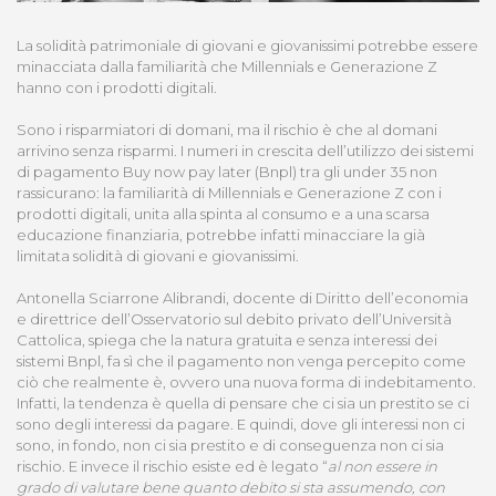
La solidità patrimoniale di giovani e giovanissimi potrebbe essere
minacciata dalla familiarità che Millennials e Generazione Z
hanno con i prodotti digitali.
Sono i risparmiatori di domani, ma il rischio è che al domani
arrivino senza risparmi. I numeri in crescita dell’utilizzo dei sistemi
di pagamento Buy now pay later (Bnpl) tra gli under 35 non
rassicurano: la familiarità di Millennials e Generazione Z con i
prodotti digitali, unita alla spinta al consumo e a una scarsa
educazione finanziaria, potrebbe infatti minacciare la già
limitata solidità di giovani e giovanissimi.
Antonella Sciarrone Alibrandi, docente di Diritto dell’economia
e direttrice dell’Osservatorio sul debito privato dell’Università
Cattolica, spiega che la natura gratuita e senza interessi dei
sistemi Bnpl, fa sì che il pagamento non venga percepito come
ciò che realmente è, ovvero una nuova forma di indebitamento.
Infatti, la tendenza è quella di pensare che ci sia un prestito se ci
sono degli interessi da pagare. E quindi, dove gli interessi non ci
sono, in fondo, non ci sia prestito e di conseguenza non ci sia
rischio. E invece il rischio esiste ed è legato “
al non essere in
grado di valutare bene quanto debito si sta assumendo, con