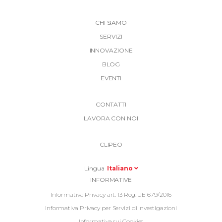
CHI SIAMO
SERVIZI
INNOVAZIONE
BLOG
EVENTI
More
CONTATTI
Link
LAVORA CON NOI
Top
Top
Right
CLIPEO
-
Menu
Lingua
Italiano
Informative
INFORMATIVE
Footer
Informativa Privacy art. 13 Reg. UE 679/2016
Informativa Privacy per Servizi di Investigazioni
Informativa sui Cookies