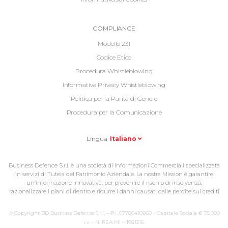
Informative
COMPLIANCE
Footer
Modello 231
2
Codice Etico
Procedura Whistleblowing
Informativa Privacy Whistleblowing
Politica per la Parità di Genere
Procedura per la Comunicazione
Lingua
Italiano
Business Defence S.r.l. è una società di Informazioni Commerciali specializzata
in servizi di Tutela del Patrimonio Aziendale. La nostra Mission è garantire
un’informazione innovativa, per prevenire il rischio di insolvenza,
razionalizzare i piani di rientro e ridurre i danni causati dalle perdite sui crediti
© Copyright BD Business Defence S.r.l. – P.I. 07780410960 - Capitale Sociale € 75.000
i.v. - N. REA MI – 1981316