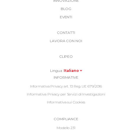
INNOVAZIONE
BLOG
EVENTI
More
CONTATTI
Link
LAVORA CON NOI
Top
Top
Right
CLIPEO
-
Menu
Lingua
Italiano
Informative
INFORMATIVE
Footer
Informativa Privacy art. 13 Reg. UE 679/2016
Informativa Privacy per Servizi di Investigazioni
Informativa sui Cookies
Informative
COMPLIANCE
Footer
Modello 231