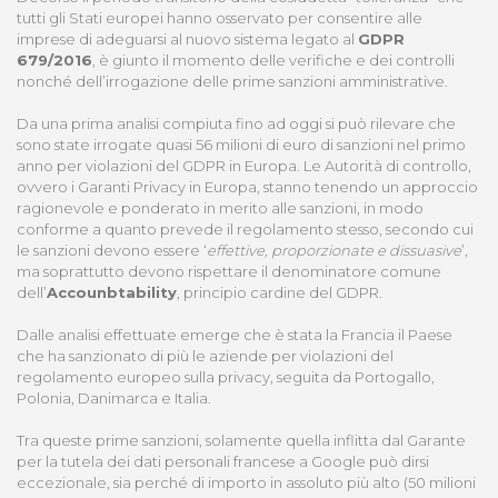
tutti gli Stati europei hanno osservato per consentire alle
imprese di adeguarsi al nuovo sistema legato al
GDPR
679/2016
, è giunto il momento delle verifiche e dei controlli
nonché dell’irrogazione delle prime sanzioni amministrative.
Da una prima analisi compiuta fino ad oggi si può rilevare che
sono state irrogate quasi 56 milioni di euro di sanzioni nel primo
anno per violazioni del GDPR in Europa. Le Autorità di controllo,
ovvero i Garanti Privacy in Europa, stanno tenendo un approccio
ragionevole e ponderato in merito alle sanzioni, in modo
conforme a quanto prevede il regolamento stesso, secondo cui
le sanzioni devono essere ‘
effettive, proporzionate e dissuasive
’,
ma soprattutto devono rispettare il denominatore comune
dell’
Accounbtability
, principio cardine del GDPR.
Dalle analisi effettuate emerge che è stata la Francia il Paese
che ha sanzionato di più le aziende per violazioni del
regolamento europeo sulla privacy, seguita da Portogallo,
Polonia, Danimarca e Italia.
Tra queste prime sanzioni, solamente quella inflitta dal Garante
per la tutela dei dati personali francese a Google può dirsi
eccezionale, sia perché di importo in assoluto più alto (50 milioni