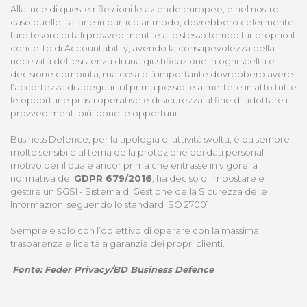
Alla luce di queste riflessioni le aziende europee, e nel nostro
caso quelle italiane in particolar modo, dovrebbero celermente
fare tesoro di tali provvedimenti e allo stesso tempo far proprio il
concetto di Accountability, avendo la consapevolezza della
necessità dell’esistenza di una giustificazione in ogni scelta e
decisione compiuta, ma cosa più importante dovrebbero avere
l’accortezza di adeguarsi il prima possibile a mettere in atto tutte
le opportune prassi operative e di sicurezza al fine di adottare i
provvedimenti più idonei e opportuni.
Business Defence, per la tipologia di attività svolta, è da sempre
molto sensibile al tema della protezione dei dati personali,
motivo per il quale ancor prima che entrasse in vigore la
normativa del
GDPR 679/2016
, ha deciso di impostare e
gestire un SGSI - Sistema di Gestione della Sicurezza delle
Informazioni seguendo lo standard ISO 27001.
Sempre e solo con l’obiettivo di operare con la massima
trasparenza e liceità a garanzia dei propri clienti.
Fonte: Feder Privacy/BD Business Defence