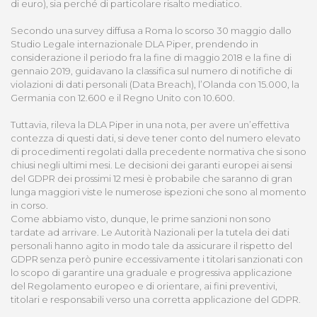
di euro), sia perché di particolare risalto mediatico.
Secondo una survey diffusa a Roma lo scorso 30 maggio dallo
Studio Legale internazionale DLA Piper, prendendo in
considerazione il periodo fra la fine di maggio 2018 e la fine di
gennaio 2019, guidavano la classifica sul numero di notifiche di
violazioni di dati personali (Data Breach), l’Olanda con 15.000, la
Germania con 12.600 e il Regno Unito con 10.600.
Tuttavia, rileva la DLA Piper in una nota, per avere un’effettiva
contezza di questi dati, si deve tener conto del numero elevato
di procedimenti regolati dalla precedente normativa che si sono
chiusi negli ultimi mesi. Le decisioni dei garanti europei ai sensi
del GDPR dei prossimi 12 mesi è probabile che saranno di gran
lunga maggiori viste le numerose ispezioni che sono al momento
in corso.
Come abbiamo visto, dunque, le prime sanzioni non sono
tardate ad arrivare. Le Autorità Nazionali per la tutela dei dati
personali hanno agito in modo tale da assicurare il rispetto del
GDPR senza però punire eccessivamente i titolari sanzionati con
lo scopo di garantire una graduale e progressiva applicazione
del Regolamento europeo e di orientare, ai fini preventivi,
titolari e responsabili verso una corretta applicazione del GDPR.