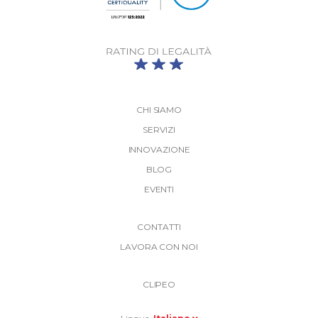
CHI SIAMO
SERVIZI
INNOVAZIONE
BLOG
EVENTI
More
CONTATTI
Link
LAVORA CON NOI
Top
Top
Right
CLIPEO
-