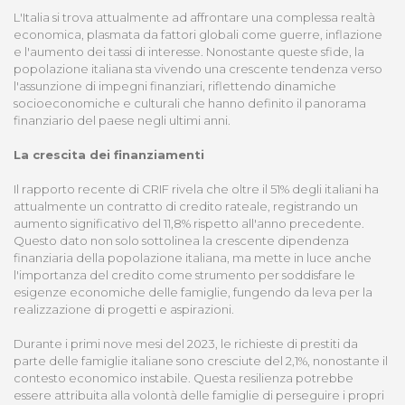
L'Italia si trova attualmente ad affrontare una complessa realtà
economica, plasmata da fattori globali come guerre, inflazione
e l'aumento dei tassi di interesse. Nonostante queste sfide, la
popolazione italiana sta vivendo una crescente tendenza verso
l'assunzione di impegni finanziari, riflettendo dinamiche
socioeconomiche e culturali che hanno definito il panorama
finanziario del paese negli ultimi anni.
La crescita dei finanziamenti
Il rapporto recente di CRIF rivela che oltre il 51% degli italiani ha
attualmente un contratto di credito rateale, registrando un
aumento significativo del 11,8% rispetto all'anno precedente.
Questo dato non solo sottolinea la crescente dipendenza
finanziaria della popolazione italiana, ma mette in luce anche
l'importanza del credito come strumento per soddisfare le
esigenze economiche delle famiglie, fungendo da leva per la
realizzazione di progetti e aspirazioni.
Durante i primi nove mesi del 2023, le richieste di prestiti da
parte delle famiglie italiane sono cresciute del 2,1%, nonostante il
contesto economico instabile. Questa resilienza potrebbe
essere attribuita alla volontà delle famiglie di perseguire i propri