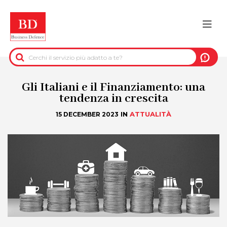
Salta
al
Togg
contenuto
principale
navi
BACK
INFORMAZIONI PRE-CONTRATTUALI
Gli Italiani e il Finanziamento: una
tendenza in crescita
INFORMAZIONI PER IL RECUPERO DEL
IN
ATTUALITÀ
15 DECEMBER 2023
CREDITO
INFORMAZIONI IMMOBILIARI
DATI UFFICIALI
DUE DILIGENCE
SERVIZI ANTIFRODE