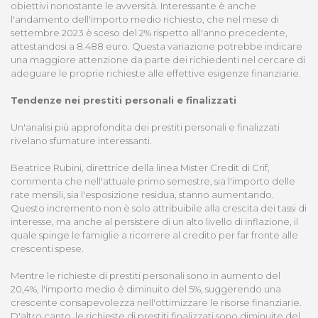
obiettivi nonostante le avversità. Interessante è anche
l'andamento dell'importo medio richiesto, che nel mese di
settembre 2023 è sceso del 2% rispetto all'anno precedente,
attestandosi a 8.488 euro. Questa variazione potrebbe indicare
una maggiore attenzione da parte dei richiedenti nel cercare di
adeguare le proprie richieste alle effettive esigenze finanziarie.
Tendenze nei prestiti personali e finalizzati
Un'analisi più approfondita dei prestiti personali e finalizzati
rivelano sfumature interessanti.
Beatrice Rubini, direttrice della linea Mister Credit di Crif,
commenta che nell'attuale primo semestre, sia l'importo delle
rate mensili, sia l'esposizione residua, stanno aumentando.
Questo incremento non è solo attribuibile alla crescita dei tassi di
interesse, ma anche al persistere di un alto livello di inflazione, il
quale spinge le famiglie a ricorrere al credito per far fronte alle
crescenti spese.
Mentre le richieste di prestiti personali sono in aumento del
20,4%, l'importo medio è diminuito del 5%, suggerendo una
crescente consapevolezza nell'ottimizzare le risorse finanziarie.
D'altro canto, le richieste di prestiti finalizzati sono diminuite del