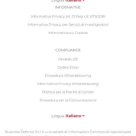
Menu
Lingua
Italiano
Informative
INFORMATIVE
Footer
Informativa Privacy art. 13 Reg. UE 679/2016
Informativa Privacy per Servizi di Investigazioni
Informativa sui Cookies
Informative
COMPLIANCE
Footer
Modello 231
2
Codice Etico
Procedura Whistleblowing
Informativa Privacy Whistleblowing
Politica per la Parità di Genere
Procedura per la Comunicazione
Lingua
Italiano
Business Defence S.r.l. è una società di Informazioni Commerciali specializzata