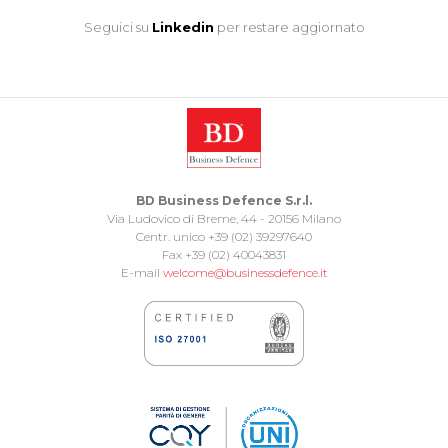
Seguici su
Linkedin
per restare aggiornato
BD Business Defence S.r.l.
Via Ludovico di Breme, 44 - 20156 Milano
Centr. unico +39 (02) 39297640
Fax +39 (02) 40043831
E-mail
welcome@businessdefence.it