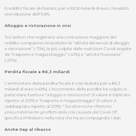
Il reddito fiscale dichiarato, pari a 162,8 miliardi di euro, ha subito
una riduzione dell’11,6%.
Alloggio e ristorazione in crisi
Tra i settori che registrano una contrazione maggiore del
reddito compaiono innanzitutto le “attività dei servizi di alloggio
e ristorazione” (-75%), le più colpite dalle restrizioni Covid, seguite
da “trasporto e magazzinaggio” (-43%) e “attività finanziarie”
(-20%).
Perdita fiscale a 86,3 miliardi
L'ammontare della perdita fiscale è così risultata pari a 86,3
miliardi di euro (+49%). L'incremento delle perdite ha colpito in
particolare il settore "
alloggio e ristorazione
" (il valore è triplicato
rispetto al 2019) e "trasporto e magazzinaggio" (il valore è
raddoppiato rispetto al 2019). "
Tali dinamiche riflettono
presumibilmente gli effetti della crisi causata dal Covid-19
",
specifica il Ministero nella nota che ha accompagnato i dati.
Anche Irap al ribasso