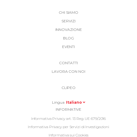
CHI SIAMO
SERVIZI
INNOVAZIONE
BLOG
EVENTI
More
CONTATTI
Link
LAVORA CON NOI
Top
Top
Right
CLIPEO
-
Menu
Lingua
Italiano
Informative
INFORMATIVE
Footer
Informativa Privacy art. 13 Reg. UE 679/2016
Informativa Privacy per Servizi di Investigazioni
Informativa sui Cookies