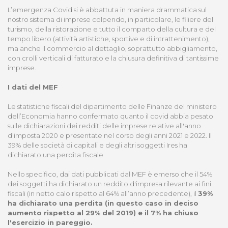
L’emergenza Covid si è abbattuta in maniera drammatica sul
nostro sistema di imprese colpendo, in particolare, le filiere del
turismo, della ristorazione e tutto il comparto della cultura e del
tempo libero (attività artistiche, sportive e di intrattenimento),
ma anche il commercio al dettaglio, soprattutto abbigliamento,
con crolli verticali di fatturato e la chiusura definitiva di tantissime
imprese.
I dati del MEF
Le statistiche fiscali del dipartimento delle Finanze del ministero
dell’Economia hanno confermato quanto il covid abbia pesato
sulle dichiarazioni dei redditi delle imprese relative all'anno
d'imposta 2020 e presentate nel corso degli anni 2021 e 2022. Il
39% delle società di capitali e degli altri soggetti Ires ha
dichiarato una perdita fiscale.
Nello specifico, dai dati pubblicati dal MEF è emerso che il 54%
dei soggetti ha dichiarato un reddito d'impresa rilevante ai fini
fiscali (in netto calo rispetto al 64% all’anno precedente), il
39%
ha dichiarato una perdita (in questo caso in deciso
aumento rispetto al 29% del 2019) e il 7% ha chiuso
l'esercizio in pareggio.