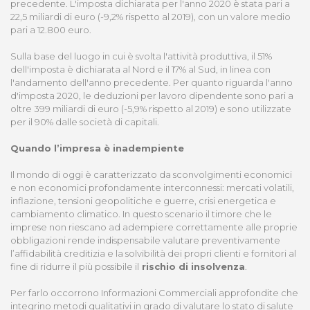
precedente. L'imposta dichiarata per l'anno 2020 è stata pari a
22,5 miliardi di euro (-9,2% rispetto al 2019), con un valore medio
pari a 12.800 euro.
Sulla base del luogo in cui è svolta l'attività produttiva, il 51%
dell'imposta è dichiarata al Nord e il 17% al Sud, in linea con
l'andamento dell'anno precedente. Per quanto riguarda l'anno
d'imposta 2020, le deduzioni per lavoro dipendente sono pari a
oltre 399 miliardi di euro (-5,9% rispetto al 2019) e sono utilizzate
per il 90% dalle società di capitali.
Quando l’impresa è inadempiente
Il mondo di oggi è caratterizzato da sconvolgimenti economici
e non economici profondamente interconnessi: mercati volatili,
inflazione, tensioni geopolitiche e guerre, crisi energetica e
cambiamento climatico. In questo scenario il timore che le
imprese non riescano ad adempiere correttamente alle proprie
obbligazioni rende indispensabile valutare preventivamente
l’affidabilità creditizia e la solvibilità dei propri clienti e fornitori al
fine di ridurre il più possibile il
rischio di insolvenza
.
Per farlo occorrono Informazioni Commerciali approfondite che
integrino metodi qualitativi in grado di valutare lo stato di salute