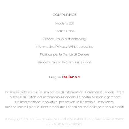
Informative
COMPLIANCE
Footer
Modello 231
2
Codice Etico
Procedura Whistleblowing
Informativa Privacy Whistleblowing
Politica per la Parità di Genere
Procedura per la Comunicazione
Lingua
Italiano
Business Defence S.r.l. è una società di Informazioni Commerciali specializzata
in servizi di Tutela del Patrimonio Aziendale. La nostra Mission è garantire
un’informazione innovativa, per prevenire il rischio di insolvenza,
razionalizzare i piani di rientro e ridurre i danni causati dalle perdite sui crediti
© Copyright BD Business Defence S.r.l. – P.I. 07780410960 - Capitale Sociale € 75.000
i.v. - N. REA MI – 1981316