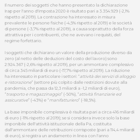
Il numero dei soggetti che hanno presentato la dichiarazione
Irap per l'anno d'imposta 2020 è risultato pari a 3.354.929 (-2,1%
rispetto al 2019). La contrazione ha interessato in misura
prevalente le persone fisiche (-4,5% rispetto al 2019) e le società
di persone (-3,7% rispetto al 2019), a causa soprattutto della forza
attrattiva per i contribuenti, che ne avevano i requisiti, del
regime forfettario.
I soggetti che dichiarano un valore della produzione diverso da
zero (al netto delle deduzioni del costo del lavoro) sono
2.924.367 (-2,6% rispetto al 2019), per un ammontare complessivo
di circa 345 miliardi di euro (-17,7% rispetto al 2019). La riduzione
ha interessato in particolare i settori: “
attività dei servizi di alloggio
e ristorazione
” (settore più colpito dalle restrizioni dovute alla
pandemia, che passa da 12,3 miliardi a -1,2 miliardi di euro),
“
trasporto e magazzinaggio
” (-50%), “
attività finanziarie ed
assicurative
” (-43%) e “
manifatturiero
” (-18,5%).
La base imponibile complessiva è risultata pari a circa 416 miliardi
di euro (-11% rispetto al 2019); se si considera invece solo la base
imponibile dell'attività istituzionale della Pa, costituita
dall'ammontare delle retribuzioni corrisposte (pari a 114,4 miliardi
di euro), si registra un andamento in linea con l'anno