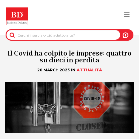
Salta
al
Togg
contenuto
principale
navi
BACK
INFORMAZIONI PRE-CONTRATTUALI
Il Covid ha colpito le imprese: quattro
su dieci in perdita
INFORMAZIONI PER IL RECUPERO DEL
IN
ATTUALITÀ
20 MARCH 2023
CREDITO
INFORMAZIONI IMMOBILIARI
DATI UFFICIALI
DUE DILIGENCE
SERVIZI ANTIFRODE