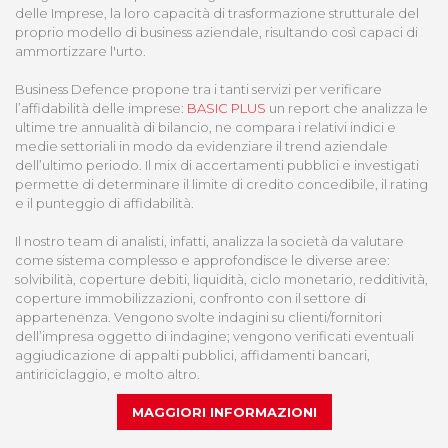
delle Imprese, la loro capacità di trasformazione strutturale del
proprio modello di business aziendale, risultando così capaci di
ammortizzare l'urto.
Business Defence propone tra i tanti servizi per verificare
l’affidabilità delle imprese:
BASIC PLUS
un report che analizza le
ultime tre annualità di bilancio, ne compara i relativi indici e
medie settoriali in modo da evidenziare il trend aziendale
dell’ultimo periodo. Il mix di accertamenti pubblici e investigati
permette di determinare il limite di credito concedibile, il rating
e il punteggio di affidabilità.
Il nostro team di analisti, infatti, analizza la società da valutare
come sistema complesso e approfondisce le diverse aree:
solvibilità, coperture debiti, liquidità, ciclo monetario, redditività,
coperture immobilizzazioni, confronto con il settore di
appartenenza. Vengono svolte indagini su clienti/fornitori
dell’impresa oggetto di indagine; vengono verificati eventuali
aggiudicazione di appalti pubblici, affidamenti bancari,
antiriciclaggio, e molto altro.
MAGGIORI INFORMAZIONI