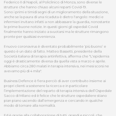
Federico II di Napoli, al Policlinico di Monza, sono diverse le
strutture che hanno chiuso alcuni reparti Covid-19.
Sono i primi e timidi segni di un miglioramento della situazione,
anche se la paura di una ricaduta è dietro l'angolo: medici e
infermieri invitano infatti a non abbassare la guardia, nonostante
le prime buone notizie. In questi giorni gli ospedali Covid
finalmente hanno iniziato a svuotarsi ma le strutture rimangono
pronte per qualsiasi evenienza.
Il nuovo coronavirus è diventato probabilmente ‘più buono’ e
questo è un dato di fatto. Matteo Bassetti, presidente della
Società italiana di terapia antinfettiva, afferma che "L'epidemia
oggi è drasticamente diversa da quella vista a marzo e aprile.
Abbiamo circa 280 malati in terapia intensiva, nei mesi scorsi ne
avevamo più di 4 mila".
Business Defence è fiera perciò di aver contribuito insieme ai
propri clienti a sostenere la ricerca e in particolare
l’implementazione del reparto di terapia intensiva dell’Ospedale
Sacco di Milano ed è felice che le strutture ospedaliere stiano
pian piano uscendo dall’emergenza e cercando in qualche
modo di tornare alla normalità.
Ed è grazie alla collaborazione di tutti, grandi e piccoli, che