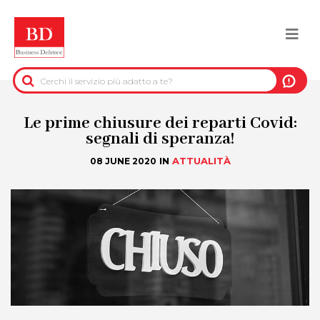
Salta
al
Togg
contenuto
principale
navi
BACK
INFORMAZIONI PRE-CONTRATTUALI
Le prime chiusure dei reparti Covid:
segnali di speranza!
INFORMAZIONI PER IL RECUPERO DEL
IN
ATTUALITÀ
08 JUNE 2020
CREDITO
INFORMAZIONI IMMOBILIARI
DATI UFFICIALI
DUE DILIGENCE
SERVIZI ANTIFRODE