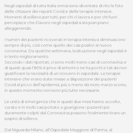
Negli ospedali di tutta Italia ormai sono diventate di rito le foto
delle chiusure dei reparti Covid e delle terapie intensive.
Momenti di sollievo per tutti, per chi ci lavora e per chi fuori
percepisce che il lavoro negli ospedali si sta pian piano
alleggerendo.
I numeri dei pazienti ricoverati in terapia intensiva diminuiscono
sempre di più, così come quello dei casi positivi al nuovo
coronavirus. Da qualche settimana, la situazione negli ospedali è
in lento miglioramento.
Secondo i dati riportati, ci sono molti meno casi di coronavirus e
di questi quasi l’80% è privo di sintomi o ne ha pochi e tali da non
giustificare la necessità di un ricovero in ospedale. Le terapie
intensive che erano state messe a disposizione dei pazienti
Covid al picco dell’epidemia, più o meno da inizio marzo scorso,
in questo momento non sono più tutte necessarie.
Le unità di emergenza che in questi due mesi hanno accolto,
curato e in molti casi portato a guarigione i pazienti più
duramente colpiti dal Coronavirus possono finalmente tirare un
sospiro di sollievo.
Dal Niguarda Milano, all’Ospedale Maggiore di Parma, al