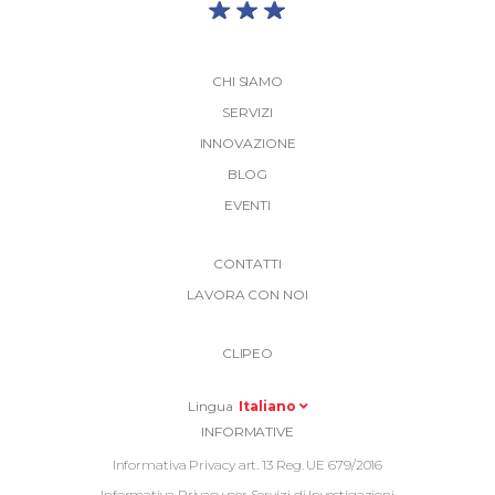
CHI SIAMO
SERVIZI
INNOVAZIONE
BLOG
EVENTI
More
CONTATTI
Link
LAVORA CON NOI
Top
Top
Right
CLIPEO
-
Menu
Lingua
Italiano
Informative
INFORMATIVE
Footer
Informativa Privacy art. 13 Reg. UE 679/2016
Informativa Privacy per Servizi di Investigazioni