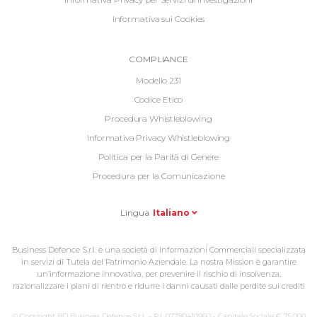
Informativa sui Cookies
Informative
COMPLIANCE
Footer
Modello 231
2
Codice Etico
Procedura Whistleblowing
Informativa Privacy Whistleblowing
Politica per la Parità di Genere
Procedura per la Comunicazione
Lingua
Italiano
Business Defence S.r.l. è una società di Informazioni Commerciali specializzata
in servizi di Tutela del Patrimonio Aziendale. La nostra Mission è garantire
un’informazione innovativa, per prevenire il rischio di insolvenza,
razionalizzare i piani di rientro e ridurre i danni causati dalle perdite sui crediti
© Copyright BD Business Defence S.r.l. – P.I. 07780410960 - Capitale Sociale € 75.000