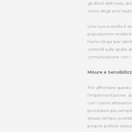
gli sforzi dell'Ivass,
corso degli anni l'auto
Una nuova svolta è av
popolazione residente
l'anno l'Anpr per ident
controlli sulle spalle
comunicazione con i be
Misure e Sensibiliz
Per affrontare quest
l’implementazione, da 
con i clienti attravers
procedure più semplici
stesso tempo, potrebbe
proprie polizze assicur