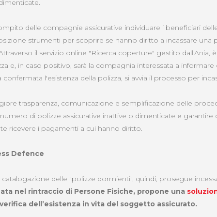
dimenticate.
ompito delle compagnie assicurative individuare i beneficiari delle
osizione strumenti per scoprire se hanno diritto a incassare una p
traverso il servizio online "Ricerca coperture" gestito dall'Ania, è 
izza e, in caso positivo, sarà la compagnia interessata a informare 
 confermata l'esistenza della polizza, si avvia il processo per incas
giore trasparenza, comunicazione e semplificazione delle proc
l numero di polizze assicurative inattive o dimenticate e garantire 
e ricevere i pagamenti a cui hanno diritto.
ess Defence
io e catalogazione delle "polizze dormienti", quindi, prosegue inc
ata nel rintraccio di Persone Fisiche, propone una
soluzio
a verifica dell’esistenza in vita del soggetto assicurato.