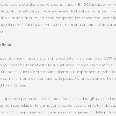
trebbe essere più alto poiché vi sono ancora 84.000 polizze non ver
er le quali i beneficiari potrebbero avere diritto al pagamento. In 
 di 109 milioni di euro) risultano "sospese", indicando che i benef
pagnia non è riuscita a contattarli o mancano ancora dei docume
o.
ficiari
zze dormienti ha una storia di lunga data, ma a partire dal 2017 si
anno, l'Ivass ha intensificato le sue attività di ricerca dei beneficiari
ti finanziari. Questo è stato particolarmente importante perché do
 come la morte del contraente, le polizze si prescrivono e il dena
stito da Consap.
approccio proattivo incrociando i codici fiscali degli assicurati co
ssi non segnalati dalle compagnie assicurative. Una volta individuat
e in modo che possano procedere con il pagamento delle polizze