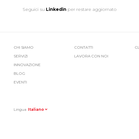
Seguici su
Linkedin
per restare aggiornato
More
CHI SIAMO
CONTATTI
C
SERVIZI
LAVORA CON NOI
Link
INNOVAZIONE
Top
BLOG
EVENTI
Right
Lingua
Italiano