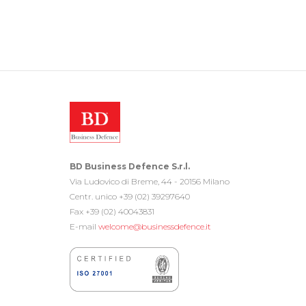
BD Business Defence S.r.l.
Via Ludovico di Breme, 44 - 20156 Milano
Centr. unico +39 (02) 39297640
Fax +39 (02) 40043831
E-mail
welcome@businessdefence.it