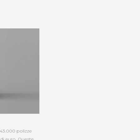
re 43.000 polizze
o di euro. Queste