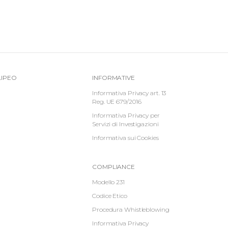
Top
Informative
LIPEO
INFORMATIVE
-
Footer
Informativa Privacy art. 13
Reg. UE 679/2016
Menu
Informativa Privacy per
Servizi di Investigazioni
Informativa sui Cookies
Informative
COMPLIANCE
Footer
Modello 231
Codice Etico
2
Procedura Whistleblowing
Informativa Privacy