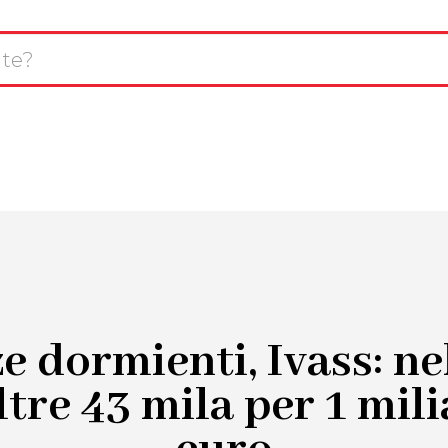
L
avigazione
T
CHI SIAMO
SERVIZI
INNOVAZIONE
rincipale
R
ze dormienti, Ivass: ne
ltre 43 mila per 1 mili