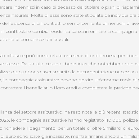
rdare indennizzi in caso di decesso del titolare o piani di rispar
enza naturale. Molte di esse sono state stipulate da individui ora d
ro dell'esistenza di tali contratti o semplicemente dimentichi di averli
ni in cui il titolare cambia residenza senza informare la compagnia a
ezione di comunicazioni cruciali.
to diffuso e può comportare una serie di problemi sia per i benef
e stesse. Da un lato, ci sono i beneficiari che potrebbero non 
i polizze o potrebbero aver smarrito la documentazione necessaria
lato, le compagnie assicurative devono gestire un'enorme mole di p
ontattare i beneficiari o i loro eredi e completare le pratiche nec
vigilanza del settore assicurativo, ha reso note le più recenti statist
023, le compagnie assicurative hanno registrato 110.000 polizze p
 richiedere il pagamento, per un totale di oltre 5 miliardi di euro
di di euro sono state già incassate, mentre rimane ancora un miliar