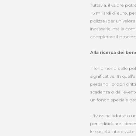
Tuttavia, il valore po
1,5 miliardi di euro, p
polizze (per un valore
incassarle, ma la com
completare il process
Alla ricerca dei bene
Il fenomeno delle poli
significative. In quell'
perdano i propri dirit
scadenza o dall'evento
un fondo speciale ge
L'Ivass ha adottato un 
per individuare i dece
le società interessat