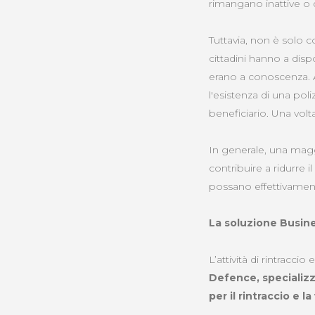
rimangano inattive o 
Tuttavia, non è solo c
cittadini hanno a disp
erano a conoscenza. At
l'esistenza di una pol
beneficiario. Una volta
In generale, una mag
contribuire a ridurre i
possano effettivament
La soluzione Busin
L’attività di rintracc
Defence, specializz
per il rintraccio e l