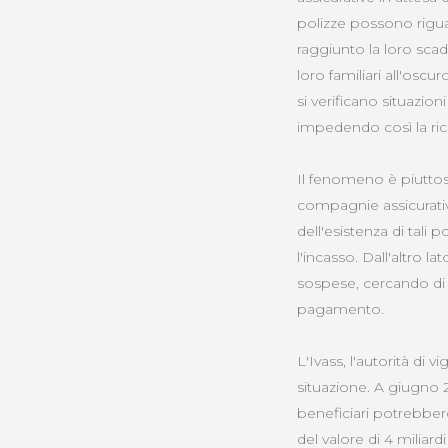
polizze possono rigua
raggiunto la loro scad
loro familiari all'oscu
si verificano situazio
impedendo così la ric
Il fenomeno è piuttos
compagnie assicurativ
dell'esistenza di tal
l'incasso. Dall'altro 
sospese, cercando di c
pagamento.
L'Ivass, l'autorità di 
situazione. A giugno 2
beneficiari potrebbero
del valore di 4 miliar