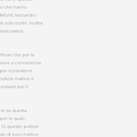
mio che hanno
efunti, lasciando i
 sottoscritti. Inoltre,
ssicurativa,
iciari che per le
essere a conoscenza
 per richiederne
olizze inattive e
essarie per il
iche su questa
er le quali i
. Di queste, polizze
do di euro inattivo.