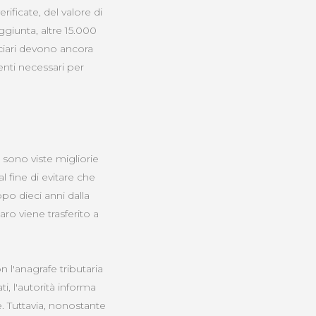
ificate, del valore di
aggiunta, altre 15.000
iciari devono ancora
nti necessari per
 sono viste migliorie
 al fine di evitare che
po dieci anni dalla
ro viene trasferito a
n l'anagrafe tributaria
i, l'autorità informa
. Tuttavia, nonostante