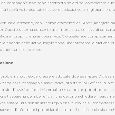
 alcune compagnie non sono altrettanto solerti nel completare que
rità ha più volte esortato il settore assicurativo a migliorare le pr
venuta quest'anno, con il completamento dell'Anpr (Anagrafe naz
). Questo sistema consente alle imprese assicurative di consult
ificare i propri clienti ancora in vita. Ciò trasferisce completament
 delle aziende assicurative, migliorando ulteriormente le pratiche di
neficiari delle polizze.
zazione
o problema, potrebbero essere adottate diverse misure. Ad esem
parte delle compagnie assicurative, di sistemi più efficaci di no
o l'invio di avvisi periodici via email o sms. Inoltre, potrebbero es
 e trasparenti per i beneficiari che devono richiedere il pagamen
 essere utile sensibilizzare l'opinione pubblica sull'importanza d
ative e di informare i propri familiari in merito, al fine di evitare c