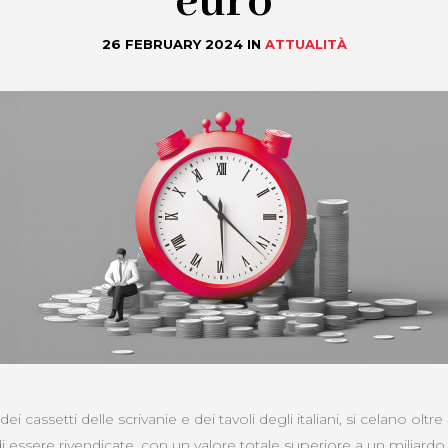
euro
26 FEBRUARY 2024
IN
ATTUALITÀ
ei cassetti delle scrivanie e dei tavoli degli italiani, si celano olt
 di essere rivendicate, con un valore totale superiore a un miliard