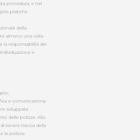
sta procedura, e nel
oprie pratiche.
ionale della
are almeno una volta
e la responsabilità dei
 individuazione e
pio,
tifica e comunicazione
sere sviluppate
to delle polizze. Allo
i tenere traccia delle
he le polizze