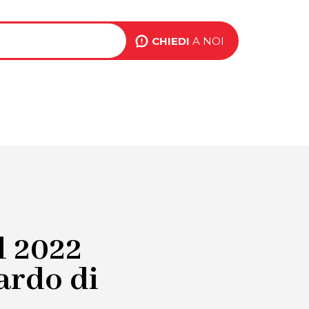
ink
op
CHIEDI
A NOI
BLOG
EVENTI
CONTATTI
ight
l 2022
ardo di