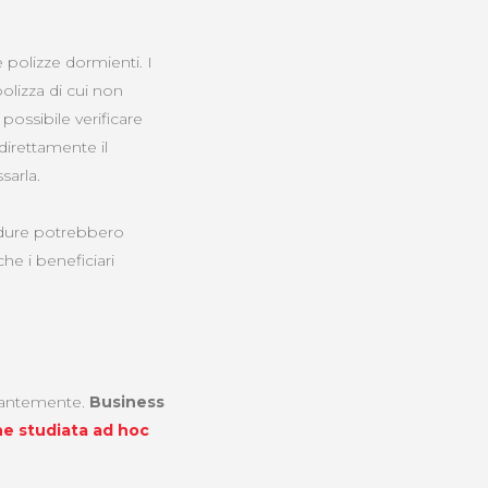
 polizze dormienti. I
olizza di cui non
possibile verificare
direttamente il
sarla.
edure potrebbero
che i beneficiari
essantemente.
Business
ne studiata ad hoc