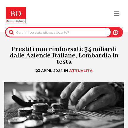
Salta
al
Togg
contenuto
principale
navi
BACK
INFORMAZIONI PRE-CONTRATTUALI
Prestiti non rimborsati: 34 miliardi
dalle Aziende Italiane, Lombardia in
testa
INFORMAZIONI PER IL RECUPERO DEL
CREDITO
IN
ATTUALITÀ
23 APRIL 2024
INFORMAZIONI IMMOBILIARI
DATI UFFICIALI
DUE DILIGENCE
SERVIZI ANTIFRODE