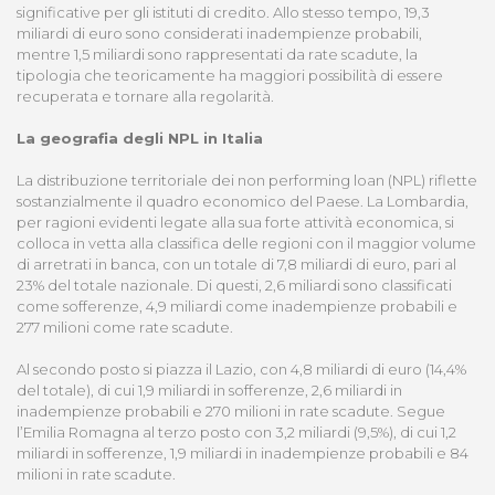
significative per gli istituti di credito. Allo stesso tempo, 19,3
miliardi di euro sono considerati inadempienze probabili,
mentre 1,5 miliardi sono rappresentati da rate scadute, la
tipologia che teoricamente ha maggiori possibilità di essere
recuperata e tornare alla regolarità.
La geografia degli NPL in Italia
La distribuzione territoriale dei non performing loan (NPL) riflette
sostanzialmente il quadro economico del Paese. La Lombardia,
per ragioni evidenti legate alla sua forte attività economica, si
colloca in vetta alla classifica delle regioni con il maggior volume
di arretrati in banca, con un totale di 7,8 miliardi di euro, pari al
23% del totale nazionale. Di questi, 2,6 miliardi sono classificati
come sofferenze, 4,9 miliardi come inadempienze probabili e
277 milioni come rate scadute.
Al secondo posto si piazza il Lazio, con 4,8 miliardi di euro (14,4%
del totale), di cui 1,9 miliardi in sofferenze, 2,6 miliardi in
inadempienze probabili e 270 milioni in rate scadute. Segue
l’Emilia Romagna al terzo posto con 3,2 miliardi (9,5%), di cui 1,2
miliardi in sofferenze, 1,9 miliardi in inadempienze probabili e 84
milioni in rate scadute.