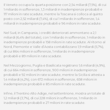
Il Veneto occupa la quarta posizione con 2,54 miliardi (7,5%), di cui
1 miliardo in sofferenze, 1,3 miliardi in inadempienze probabili e
117 milioni in rate scadute, mentre la Toscana si colloca al quinto
posto con 2,52 miliardi (7,4%), di cui 1 miliardo in sofferenze, 1,4
miliardi in inadempienze probabili e 96 milioni in rate scadute.
Nel Sud, in Campania, i crediti deteriorati ammontano a 2,1
miliardi (6,4% del totale), con 1 miliardo in sofferenze, 1 miliardo in
inadempienze probabili e 158 milioni in rate scadute. Al ritorno al
Nord, Piemonte e Valle d’Aosta contabilizzano 1,9 miliardi (5,7%),
di cui 864 milioni in sofferenze, 1 miliardo in inadempienze
probabili e 89 milioni in rate scadute.
Nel Mezzogiorno, Puglia e Basilicata registrano 1,6 miliardi (4,9%),
di cui 664 milioni in sofferenze, 900 milioni in inadempienze
probabili e 92 milioni in rate scadute, mentre la Sicilia si attesta a
1,4 miliardi (4,2%), con 672 milioni in sofferenze, 658 milioni in
inadempienze probabili e 85 milioni in rate scadute.
Infine, il Trentino Alto Adige, nel settentrione, mostra un totale di
1,2 miliardi (3,7%), di cui 228 milioni in sofferenze, 1 miliardo in
inadempienze probabili e 27 milioni in rate scadute.