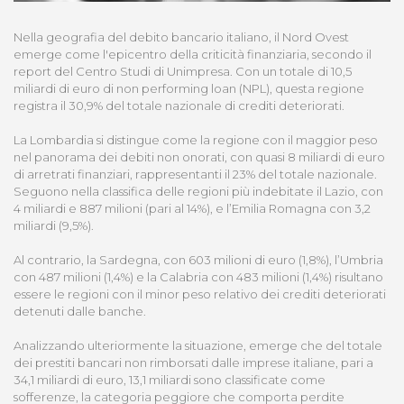
Nella geografia del debito bancario italiano, il Nord Ovest
emerge come l'epicentro della criticità finanziaria, secondo il
report del Centro Studi di Unimpresa. Con un totale di 10,5
miliardi di euro di non performing loan (NPL), questa regione
registra il 30,9% del totale nazionale di crediti deteriorati.
La Lombardia si distingue come la regione con il maggior peso
nel panorama dei debiti non onorati, con quasi 8 miliardi di euro
di arretrati finanziari, rappresentanti il 23% del totale nazionale.
Seguono nella classifica delle regioni più indebitate il Lazio, con
4 miliardi e 887 milioni (pari al 14%), e l’Emilia Romagna con 3,2
miliardi (9,5%).
Al contrario, la Sardegna, con 603 milioni di euro (1,8%), l’Umbria
con 487 milioni (1,4%) e la Calabria con 483 milioni (1,4%) risultano
essere le regioni con il minor peso relativo dei crediti deteriorati
detenuti dalle banche.
Analizzando ulteriormente la situazione, emerge che del totale
dei prestiti bancari non rimborsati dalle imprese italiane, pari a
34,1 miliardi di euro, 13,1 miliardi sono classificate come
sofferenze, la categoria peggiore che comporta perdite