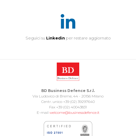
Seguici su
Linkedin
per restare aggiornato
BD Business Defence S.r.l.
Via Ludovico di Breme, 44 - 20156 Milano
Centr. unico +39 (02) 39297640
Fax +39 (02) 40043831
E-mail
welcome@businessdefence.it