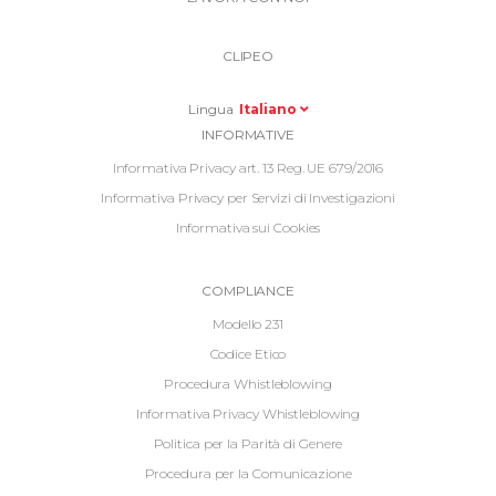
Link
Top
Top
Right
CLIPEO
-
Menu
Lingua
Italiano
Informative
INFORMATIVE
Footer
Informativa Privacy art. 13 Reg. UE 679/2016
Informativa Privacy per Servizi di Investigazioni
Informativa sui Cookies
Informative
COMPLIANCE
Footer
Modello 231
2
Codice Etico
Procedura Whistleblowing
Informativa Privacy Whistleblowing
Politica per la Parità di Genere
Procedura per la Comunicazione