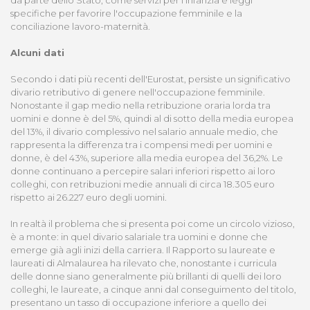
da parte dello Stato, come servizi per l’infanzia e leggi
specifiche per favorire l'occupazione femminile e la
conciliazione lavoro-maternità.
Alcuni dati
Secondo i dati più recenti dell'Eurostat, persiste un significativo
divario retributivo di genere nell'occupazione femminile.
Nonostante il gap medio nella retribuzione oraria lorda tra
uomini e donne è del 5%, quindi al di sotto della media europea
del 13%, il divario complessivo nel salario annuale medio, che
rappresenta la differenza tra i compensi medi per uomini e
donne, è del 43%, superiore alla media europea del 36,2%. Le
donne continuano a percepire salari inferiori rispetto ai loro
colleghi, con retribuzioni medie annuali di circa 18.305 euro
rispetto ai 26.227 euro degli uomini.
In realtà il problema che si presenta poi come un circolo vizioso,
è a monte: in quel divario salariale tra uomini e donne che
emerge già agli inizi della carriera. Il Rapporto su laureate e
laureati di Almalaurea ha rilevato che, nonostante i curricula
delle donne siano generalmente più brillanti di quelli dei loro
colleghi, le laureate, a cinque anni dal conseguimento del titolo,
presentano un tasso di occupazione inferiore a quello dei