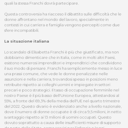
quali la stessa Franchi dovrà partecipare.
Questa controversia ha riacceso il dibattito sulle difficoltà che le
donne affrontano nel mondo del lavoro, specialmente in
contesti in cui carriera e famiglia vengono percepiti come due
sfere incompatibili.
La situazione italiana
Lo scandalo di Elisabetta Franchi è più che giustificato, ma non
dobbiamo dimenticare che in Italia, come in molti altri Paesi,
esistono numerosi imprenditori e imprenditrici che condividono
il suo modo di pensare. Franchi ha semplicemente messo in luce
una prassi comune, che vede le donne penalizzate nelle
assunzioni e nella carriera, trovandosi spesso in posizioni meno
retribuite rispetto ai colleghi uomini e impiegate in settori
precari e poco strategici. Il tasso di occupazione femminile nel
nostro Paese è il più basso dell'Unione Europea, attestandosi al
55%, a fronte del 69,3% della media dell'UE nel quarto trimestre
del 2022. Questo divario è evidenziato anche a livello nazionale,
dove il numero di donne occupate è di circa 9,5 milioni, in netto
svantaggio rispetto ai 13 milioni di uomini occupati. Questo
dovuto soprattutto a causa delle insufficienti misure di supporto