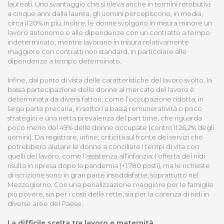
laureati. Uno svantaggio che si rileva anche in termini retributivi:
a cinque anni dalla laurea, gli uomini percepiscono, in media,
circa il 20% in più. Inoltre, le donne svolgono in misura minore un
lavoro autonomo o alle dipendenze con un contratto a tempo
indeterminato, mentre lavorano in misura relativamente
maggiore con contratti non standard, in particolare alle
dipendenze a tempo determinato.
Infine, dal punto di vista delle caratteristiche del lavoro svolto, la
bassa partecipazione delle donne al mercato del lavoro è
determinata da diversi fattori, come l’occupazione ridotta, in
larga parte precaria, in settori a bassa remuneratività o poco
strategici e una netta prevalenza del part time, che riguarda
poco meno del 49% delle donne occupate (contro il 26,2% degli
uomini). Da registrare, infine, criticità sul fronte dei servizi che
potrebbero aiutare le donne a conciliare i tempi di vita con
quelli del lavoro, come l’assistenza all’infanzia: l’offerta dei nidi
risulta in ripresa dopo la pandemia (+1.780 posti), ma le richieste
di iscrizione sono in gran parte insoddisfatte, soprattutto nel
Mezzogiorno. Con una penalizzazione maggiore per le famiglie
più povere, sia per i costi delle rette, sia per la carenza di nidi in
diverse aree del Paese.
La difficile scelta tra lavoro e maternità