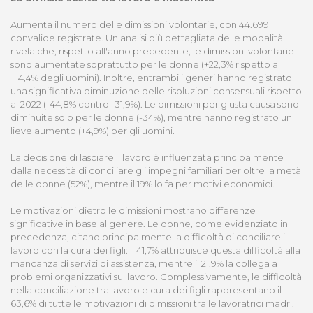
Aumenta il numero delle dimissioni volontarie, con 44.699
convalide registrate. Un'analisi più dettagliata delle modalità
rivela che, rispetto all'anno precedente, le dimissioni volontarie
sono aumentate soprattutto per le donne (+22,3% rispetto al
+14,4% degli uomini). Inoltre, entrambi i generi hanno registrato
una significativa diminuzione delle risoluzioni consensuali rispetto
al 2022 (-44,8% contro -31,9%). Le dimissioni per giusta causa sono
diminuite solo per le donne (-34%), mentre hanno registrato un
lieve aumento (+4,9%) per gli uomini.
La decisione di lasciare il lavoro è influenzata principalmente
dalla necessità di conciliare gli impegni familiari per oltre la metà
delle donne (52%), mentre il 19% lo fa per motivi economici.
Le motivazioni dietro le dimissioni mostrano differenze
significative in base al genere. Le donne, come evidenziato in
precedenza, citano principalmente la difficoltà di conciliare il
lavoro con la cura dei figli: il 41,7% attribuisce questa difficoltà alla
mancanza di servizi di assistenza, mentre il 21,9% la collega a
problemi organizzativi sul lavoro. Complessivamente, le difficoltà
nella conciliazione tra lavoro e cura dei figli rappresentano il
63,6% di tutte le motivazioni di dimissioni tra le lavoratrici madri.