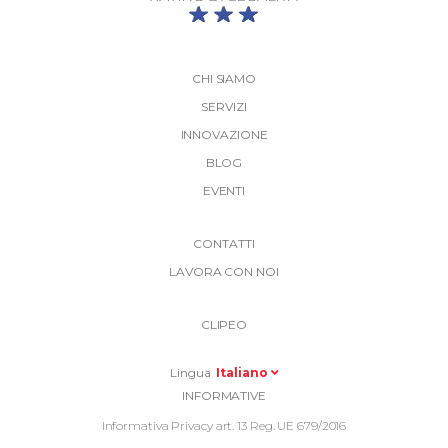
CHI SIAMO
SERVIZI
INNOVAZIONE
BLOG
EVENTI
More
CONTATTI
Link
LAVORA CON NOI
Top
Top
Right
CLIPEO
-
Menu
Lingua
Italiano
Informative
INFORMATIVE
Footer
Informativa Privacy art. 13 Reg. UE 679/2016