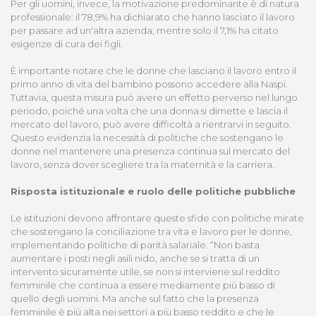
Per gli uomini, invece, la motivazione predominante è di natura
professionale: il 78,9% ha dichiarato che hanno lasciato il lavoro
per passare ad un'altra azienda, mentre solo il 7,1% ha citato
esigenze di cura dei figli.
È importante notare che le donne che lasciano il lavoro entro il
primo anno di vita del bambino possono accedere alla Naspi.
Tuttavia, questa misura può avere un effetto perverso nel lungo
periodo, poiché una volta che una donna si dimette e lascia il
mercato del lavoro, può avere difficoltà a rientrarvi in seguito.
Questo evidenzia la necessità di politiche che sostengano le
donne nel mantenere una presenza continua sul mercato del
lavoro, senza dover scegliere tra la maternità e la carriera.
Risposta istituzionale e ruolo delle politiche pubbliche
Le istituzioni devono affrontare queste sfide con politiche mirate
che sostengano la conciliazione tra vita e lavoro per le donne,
implementando politiche di parità salariale. “Non basta
aumentare i posti negli asili nido, anche se si tratta di un
intervento sicuramente utile, se non si interviene sul reddito
femminile che continua a essere mediamente più basso di
quello degli uomini. Ma anche sul fatto che la presenza
femminile è più alta nei settori a più basso reddito e che le