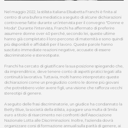
Nel maggio 2022, la stilista italiana Elisabetta Franchi è finita al
centro di una bufera mediatica a seguito di alcune dichiarazioni
controverse fatte durante un’intervista per il convegno "Donne e
Moda". Durante l'intervista, Franchi ha affermato di preferire
assumere donne over 40 perché, secondo lei, queste ultime
hanno già completato il loro percorso di maternità e sono quindi
più disponibili e affidabili per il lavoro. Queste parole hanno
suscitato immediate reazioni negative, accusate di essere
discriminatorie e stereotipate.
Franchi ha cercato di giustificare la sua posizione spiegando che,
da imprenditrice, deve tenere conto di aspetti pratici legati alla
continuità lavorativa. Tuttavia, molti hanno interpretato queste
dichiarazioni come un pregiudizio contro le donne più giovani
che potrebbero voler avere figli, una visione che rafforza vecchi
stereotipi di genere.
A seguito delle frasi discriminatorie, un giudice ha condannato la
Betty Blue, la società della stilista, a pagare una multa di 5mila
euro a titolo di risarcimento nei confronti dell’Associazione
Nazionale Lotta alle Discriminazioni. Inoltre, l'azienda dovrà
organizzare corsi di formazione annuali sulla parità di genere, ai