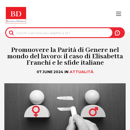
Salta
al
Togg
contenuto
principale
navi
BACK
INFORMAZIONI PRE-CONTRATTUALI
Promuovere la Parità di Genere nel
mondo del lavoro: il caso di Elisabetta
Franchi e le sfide italiane
INFORMAZIONI PER IL RECUPERO DEL
CREDITO
IN
ATTUALITÀ
07 JUNE 2024
INFORMAZIONI IMMOBILIARI
DATI UFFICIALI
DUE DILIGENCE
SERVIZI ANTIFRODE