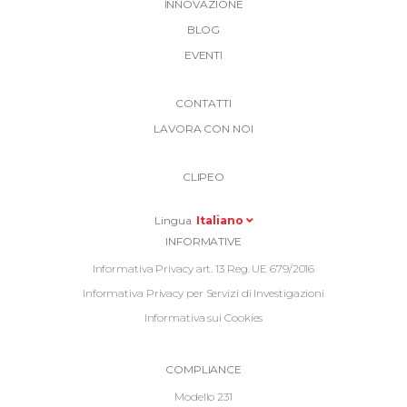
INNOVAZIONE
BLOG
EVENTI
More
CONTATTI
Link
LAVORA CON NOI
Top
Top
Right
CLIPEO
-
Menu
Lingua
Italiano
Informative
INFORMATIVE
Footer
Informativa Privacy art. 13 Reg. UE 679/2016
Informativa Privacy per Servizi di Investigazioni
Informativa sui Cookies
Informative
COMPLIANCE
Footer
Modello 231