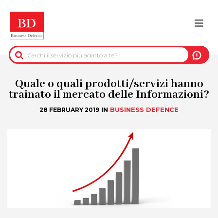
Salta
al
Togg
contenuto
principale
navi
BACK
INFORMAZIONI PRE-CONTRATTUALI
Quale o quali prodotti/servizi hanno
trainato il mercato delle Informazioni?
INFORMAZIONI PER IL RECUPERO DEL
IN
BUSINESS DEFENCE
28 FEBRUARY 2019
CREDITO
INFORMAZIONI IMMOBILIARI
DATI UFFICIALI
DUE DILIGENCE
SERVIZI ANTIFRODE