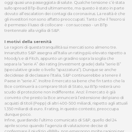
oggi quasi una passeggiata di salute. Qualche tensione c’è stata
sullo spread BTp-Bund ultimamente, ma questo è stato in parte
dovuto all’escalation dei contagi da coronavirus. La realtà è che
gli investitori non sono affatto preoccupati. Tanto che il Tesoro si
è permesso il lusso di collocare - con successo - un BTp
trentennale alla vigilia di S&P.
I motivi della serenità
Le ragioni di questa tranquillità sui mercati sono almeno tre.
Innanzitutto S&P assegna all’Italia un rating più elevato rispetto a
Moody’s e di Fitch, appunto un gradino sopra la soglia che
separa la “serie A” dei rating (investment grade) dalla “serie B”
(speculative grade o livello “spazzatura”). Dunque se anche
decidesse di declassare l’Italia, S&P continuerebbe a tenere il
Paese in “serie A”. Inoltre il mercato sa bene che fin tanto che la
Bce continuerà a comprare titoli di Stato, sui BTp resterà uno
scudo di protezione non indifferente. Anzi: il mercato è già
convinto che presto la Bce annuncerà l’estensione del piano di
acquisti di titoli (Pepp) di altri 400-500 miliardi, rispetto agli attuali
1.350 miliardi di euro. Il rating, in questo contesto, preoccupa
dunque poco.
Infine, guardando l’ultimo comunicato di S&P, quello del 24
aprile scorso quando l’agenzia di valutazione decise di
confermare il giudizio «BBB», non emergono molte ragioni per