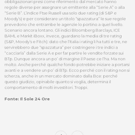
obbligazionari presi come riferimento dal mercato hanno
regole diverse per assegnare un emittente alla “Serie A” o alla
“Serie B”. L’indice Ftse Russell usa solo due rating (di S&P e
Moody’s) e per considerare un titolo “spazzatura” le sue regole
prevedono che entrambe le agenzie lo portino a quel livello.
Scenario ancora lontano. Gli indici Bloomberg Barclays, ICE
BAML e Markit iBoxx, invece, guardano la media di tre rating
(S&P, Moody’s e Fitch): dato che l’Italia i rating li ha tutti e tre, ne
servirebbero due “spazzatura” per costringere i tre indici a
“cacciarla” dalla Serie A e per far partire le vendite forzate sui
BTp. Dunque ancora un po’ di margine il Paese ce l’ha. Ma non
molto. Anche perché qualche fondo potrebbe iniziare a portarsi
avanti e a vendere un po’ di BTp. Ecco perché con il rating non si
scherza, anche in un mercato dominato dalla Bce: perché
questo giudizio, opinabile quanto si voglia, determina il
comportamento di molti investitori. Troppi.
Fonte: Il Sole 24 Ore