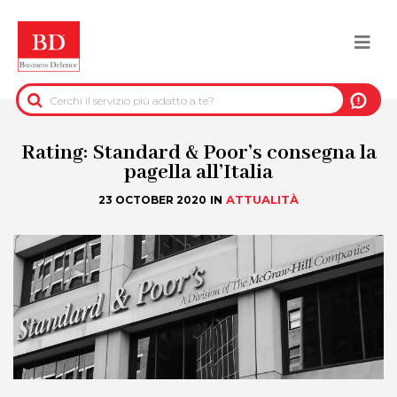
Salta
al
Togg
contenuto
principale
navi
BACK
INFORMAZIONI PRE-CONTRATTUALI
Rating: Standard & Poor’s consegna la
pagella all’Italia
INFORMAZIONI PER IL RECUPERO DEL
IN
ATTUALITÀ
23 OCTOBER 2020
CREDITO
INFORMAZIONI IMMOBILIARI
DATI UFFICIALI
DUE DILIGENCE
SERVIZI ANTIFRODE