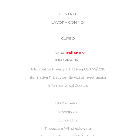
More
CONTATTI
Link
LAVORA CON NOI
Top
Top
Right
CLIPEO
-
Menu
Lingua
Italiano
Informative
INFORMATIVE
Footer
Informativa Privacy art. 13 Reg. UE 679/2016
Informativa Privacy per Servizi di Investigazioni
Informativa sui Cookies
Informative
COMPLIANCE
Footer
Modello 231
2
Codice Etico
Procedura Whistleblowing