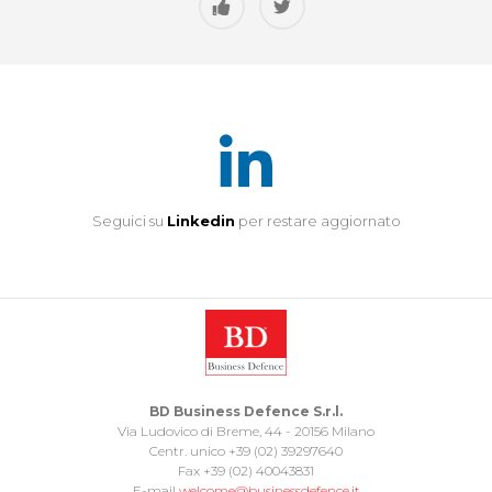
Seguici su
Linkedin
per restare aggiornato
BD Business Defence S.r.l.
Via Ludovico di Breme, 44 - 20156 Milano
Centr. unico +39 (02) 39297640
Fax +39 (02) 40043831
E-mail
welcome@businessdefence.it