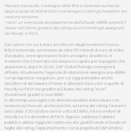
Mercato tranquillo. Il sostegno della Bce e il previsto aumento
degli acquisti di titoli di Stato mantengono calmi gli investitori: ieri
nessuna tensione.
I rischi: un eventuale declassamento dall’attuale «BBB» porterà il
Paese nell’ultimo gradino dei rating sicuri al livello già assegnato
da Moody’ e Fitch.
Dal calore con cui è stato accolto ieri dagli investitori il nuovo
BTp trentennale, sommerso da oltre 90 miliardi di euro di ordini
d’acquisto, viene spontaneo tirare un sospiro di sollievo: è
evidente che il mercato non sia preoccupato per la pagella che
questa sera, dopo le 22,00, S&P Global Ratings consegnerà
all’Italia. Attualmente l’agenzia di valutazione assegna una «BBB»
con prospettive «negative», per cui oggi potrebbe anche
decidere di declassare il Paese e allineare il suo voto a quello di
Moody’s e Fitch nel gradino più basso dei rating “sicuri”
(investment grade) e cioè BBB-.
In altri tempi una vigilia così delicata sarebbe stata vissuta con
tensione sui mercati, anche perché, sul tema dei rating, l’autunno
sarà caldo: il 30 ottobre sarà la volta di DBRS, il 6 novembre di
Moody’s e il 4 dicembre di Fitch. Eppure, sebbene il debito
pubblico abbia raggiunto vette elevate giustificando in fondo un
taglio dei rating, l’appuntamento con la pagella di S&P sembra