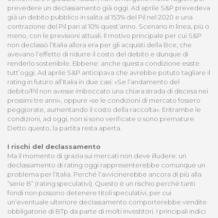
prevedere un declassamento già oggi. Ad aprile S&P prevedeva
già un debito pubblico in salita al 153% del Pil nel 2020 e una
contrazione del Pil pari al 10% quest’anno. Scenario in linea, più o
meno, con le previsioni attuali. Il motivo principale per cui S&P
non declassò l’Italia allora era per gli acquisti della Bce, che
avevano l’effetto di ridurre il costo del debito e dunque di
renderlo sostenibile. Ebbene: anche questa condizione esiste
tutt’oggi. Ad aprile S&P anticipava che avrebbe potuto tagliare il
rating in futuro all’Italia in due casi: «Se l’andamento del
debito/Pil non avesse imboccato una chiara strada di discesa nei
prossimi tre anni», oppure «se le condizioni di mercato fossero
peggiorate, aumentando il costo della raccolta». Entrambe le
condizioni, ad oggi, non si sono verificate o sono premature.
Detto questo, la partita resta aperta.
I rischi del declassamento
Ma il momento di grazia sui mercati non deve illudere: un
declassamento di rating oggi rappresenterebbe comunque un
problema per l’Italia. Perché l’avvicinerebbe ancora di più alla
“serie B” (rating speculativi). Questo è un rischio perché tanti
fondi non possono detenere titoli speculativi, per cui
un’eventuale ulteriore declassamento comporterebbe vendite
obbligatorie di BTp da parte di molti investitori. I principali indici