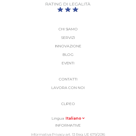
CHI SIAMO
SERVIZI
INNOVAZIONE
BLOG
EVENTI
More
CONTATTI
Link
LAVORA CON NOI
Top
Top
Right
CLIPEO
-
Menu
Lingua
Italiano
Informative
INFORMATIVE
Footer
Informativa Privacy art. 13 Reg. UE 679/2016