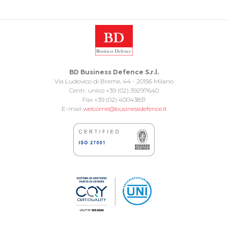
BD Business Defence S.r.l.
Via Ludovico di Breme, 44 - 20156 Milano
Centr. unico +39 (02) 39297640
Fax +39 (02) 40043831
E-mail
welcome@businessdefence.it