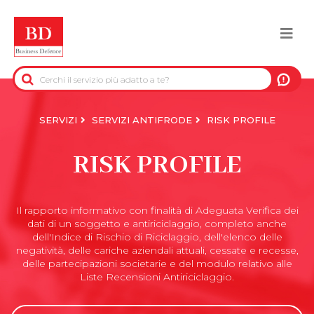
Salta
al
Togg
contenuto
principale
navi
BACK
INFORMAZIONI PRE-CONTRATTUALI
SERVIZI
SERVIZI ANTIFRODE
RISK PROFILE
INFORMAZIONI PER IL RECUPERO DEL
RISK PROFILE
CREDITO
INFORMAZIONI IMMOBILIARI
Il rapporto informativo con finalità di Adeguata Verifica dei
dati di un soggetto e antiriciclaggio, completo anche
dell'Indice di Rischio di Riciclaggio, dell'elenco delle
DATI UFFICIALI
negatività, delle cariche aziendali attuali, cessate e recesse,
delle partecipazioni societarie e del modulo relativo alle
DUE DILIGENCE
Liste Recensioni Antiriciclaggio.
SERVIZI ANTIFRODE