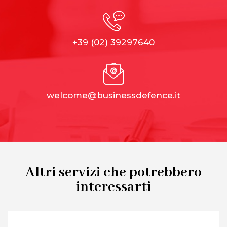
+39 (02) 39297640
welcome@businessdefence.it
Altri servizi che potrebbero
interessarti