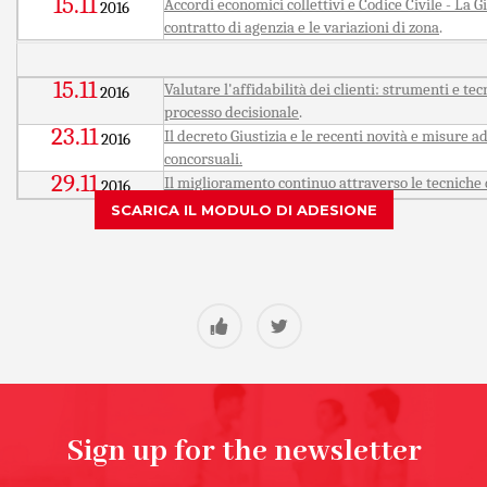
15.11
Accordi economici collettivi e Codice Civile - La 
2016
contratto di agenzia e le variazioni di zona
.
15.11
Valutare l'affidabilità dei clienti: strumenti e te
2016
processo decisionale
.
23.11
Il decreto Giustizia e le recenti novità e misure 
2016
concorsuali.
29.11
Il miglioramento continuo attraverso le tecniche 
2016
SCARICA IL MODULO DI ADESIONE
Sign up for the newsletter