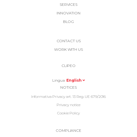
SERVICES
INNOVATION
BLOG
More
CONTACT US
Link
WORK WITH US
Top
Top
Right
CLIPEO
-
Menu
Lingua
English
Informative
NOTICES
Footer
Informativa Privacy art. 13 Reg. UE 679/2016
Privacy notice
Cookie Policy
Informative
COMPLIANCE