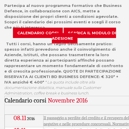
Partecipa al nuovo programma formativo che Business
Defence, in collaborazione con AICS, mette a
disposizione dei propri clienti a condizioni agevolate.
Scopri il calendario dei prossimi eventi e scegli il corso
che più ti interessa.
CALENDARIO CORSI
SCARICA IL MODULO DI
ADESIONE
Tutti i corsi, hanno un taglio decisamente pratico:
spesso infatti prevedono anche il coinvolgimento di
Aziende, Istituti, che possano trasmettere la loro
diretta esperienza ai partecipanti affinché possano
rappresentare un momento fondamentale di confronto
e di crescita professionale.
QUOTE DI PARTECIPAZIONE
RISERVATA AI CLIENTI BD BUSINESS DEFENCE:
€ 320* +
IVA anziché € 400*
* La quota include oltre alla
documentazione didattica, manuale sulla Customer
Administration, coffee break e business lunch.
Calendario corsi
Novembre 2016
08.11
Il passaggio a perdite del credito e il recupero d
2016
negative e nelle procedure concorsuali. Normativ