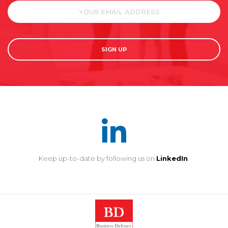
SIGN UP
Keep up-to-date by following us on
LinkedIn
.