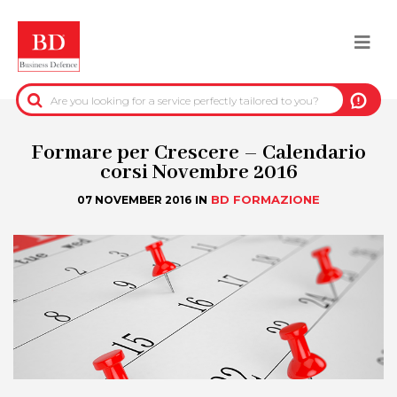
Skip
to
Togg
main
content
navi
BACK
PRE-CONTRACTUAL INFORMATION
Formare per Crescere – Calendario
corsi Novembre 2016
CREDIT-COLLECTION INFORMATION
IN
BD FORMAZIONE
07 NOVEMBER 2016
REAL-ESTATE INFORMATION
OFFICIAL DATA
DUE DILIGENCE
ANTI-FRAUD SERVICES