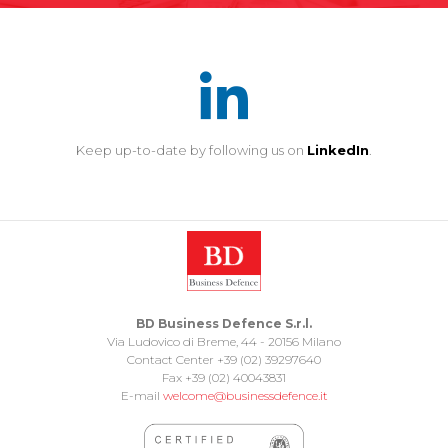
Keep up-to-date by following us on
LinkedIn
.
BD Business Defence S.r.l.
Via Ludovico di Breme, 44 - 20156 Milano
Contact Center +39 (02) 39297640
Fax +39 (02) 40043831
E-mail
welcome@businessdefence.it