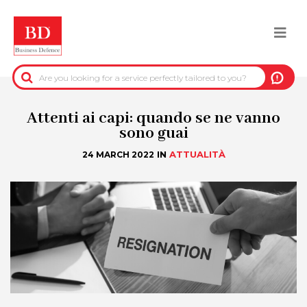
Skip
to
Togg
main
content
navi
BACK
PRE-CONTRACTUAL INFORMATION
Attenti ai capi: quando se ne vanno
sono guai
CREDIT-COLLECTION INFORMATION
IN
ATTUALITÀ
24 MARCH 2022
REAL-ESTATE INFORMATION
OFFICIAL DATA
DUE DILIGENCE
ANTI-FRAUD SERVICES