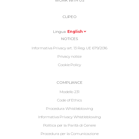
Link
WORK WITH US
Top
Top
Right
CLIPEO
-
Menu
Lingua
English
Informative
NOTICES
Footer
Informativa Privacy art. 13 Reg. UE 679/2016
Privacy notice
Cookie Policy
Informative
COMPLIANCE
Footer
Modello 231
2
Code of Ethics
Procedura Whistleblowing
Informativa Privacy Whistleblowing
Politica per la Parità di Genere
Procedura per la Comunicazione