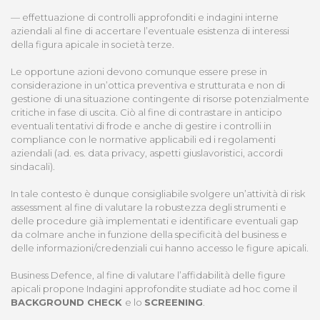
— effettuazione di controlli approfonditi e indagini interne
aziendali al fine di accertare l’eventuale esistenza di interessi
della figura apicale in società terze.
Le opportune azioni devono comunque essere prese in
considerazione in un’ottica preventiva e strutturata e non di
gestione di una situazione contingente di risorse potenzialmente
critiche in fase di uscita. Ciò al fine di contrastare in anticipo
eventuali tentativi di frode e anche di gestire i controlli in
compliance con le normative applicabili ed i regolamenti
aziendali (ad. es. data privacy, aspetti giuslavoristici, accordi
sindacali).
In tale contesto è dunque consigliabile svolgere un’attività di risk
assessment al fine di valutare la robustezza degli strumenti e
delle procedure già implementati e identificare eventuali gap
da colmare anche in funzione della specificità del business e
delle informazioni/credenziali cui hanno accesso le figure apicali.
Business Defence, al fine di valutare l’affidabilità delle figure
apicali propone Indagini approfondite studiate ad hoc come il
BACKGROUND CHECK
e lo
SCREENING
.