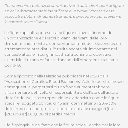
Per prevenire i potenziali danni derivanti dalle dimissioni di figure
apicali è fondamentale identificare e valutare i rischi ad esse
associati e dotarsi di idonei strumenti e procedure per prevenire
la commissione di illeciti.
Le figure apicali rappresentano figure chiave all’interno di
un’organizzazione ed i rischi di danni derivanti dalle loro
dimissioni, unitamente a comportamenti infedeli, devono essere
attentamente presidiati. Ciò risulta ancora più importante nel
contesto attuale in cui gli impatti sulla continuità operativa
aziendale risultano enfatizzati anche dall’emergenza sanitaria
Covid-19.
Come riportato nella relazione pubblicata nel 2020 dalla
“Association of Certified Fraud Examiners” Acfe, le perdite medie
conseguenti al perpetrarsi di una frode aumenterebbero
all’aumentare del livello di responsabilità e dell’età dell’autore
della frode. Nel citato report viene evidenziato come le figure
apicali e i soggetti con più di 45 anni commettano il 20%-30%
delle frodi causando, tuttavia, perdite unitarie maggiori (tra
$213.000 e $600,000 di perdita media).
Ciò è spiegabile dal fatto che le figure apicali, anche per la loro